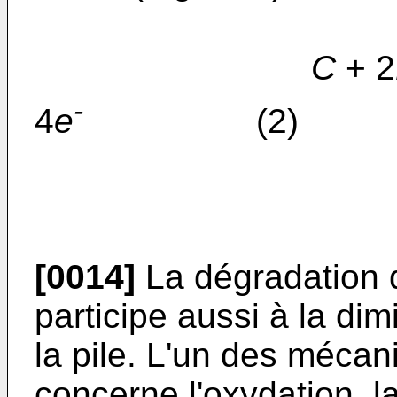
C
+ 2
-
4
e
(2)
[0014]
La dégradation d
participe aussi à la di
la pile. L'un des méca
concerne l'oxydation, la