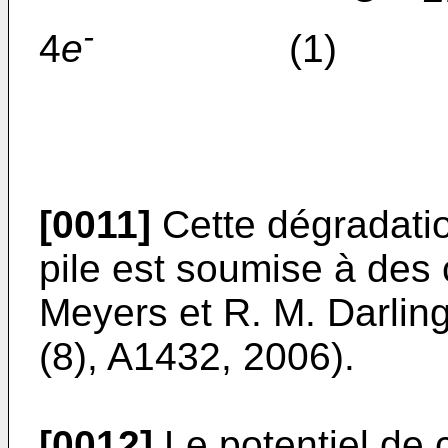
-
4
e
(1)
[0011]
Cette dégradatio
pile est soumise à des
Meyers et R. M. Darlin
(8), A1432, 2006
).
[0012]
Le potentiel de c