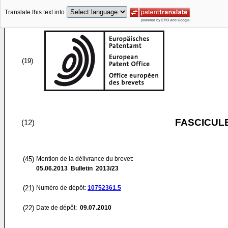
Translate this text into
(19)
FASCICUL
(12)
(45)
Mention de la délivrance du brevet:
05.06.2013
Bulletin 2013/23
(21)
Numéro de dépôt:
10752361.5
(22)
Date de dépôt:
09.07.2010