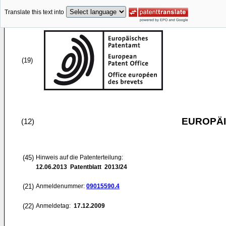
Translate this text into
(19)
EUROPÄI
(12)
(45)
Hinweis auf die Patenterteilung:
12.06.2013
Patentblatt 2013/24
(21)
Anmeldenummer:
09015590.4
(22)
Anmeldetag:
17.12.2009