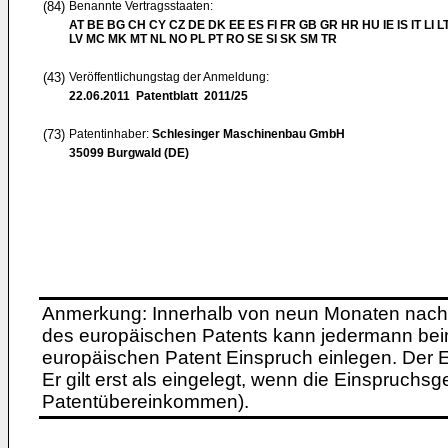
(84)
Benannte Vertragsstaaten:
AT BE BG CH CY CZ DE DK EE ES FI FR GB GR HR HU IE IS IT LI L
LV MC MK MT NL NO PL PT RO SE SI SK SM TR
(43)
Veröffentlichungstag der Anmeldung:
22.06.2011
Patentblatt 2011/25
(73)
Patentinhaber:
Schlesinger Maschinenbau GmbH
35099 Burgwald (DE)
Anmerkung: Innerhalb von neun Monaten nach 
des europäischen Patents kann jedermann bei
europäischen Patent Einspruch einlegen. Der Ei
Er gilt erst als eingelegt, wenn die Einspruchsg
Patentübereinkommen).