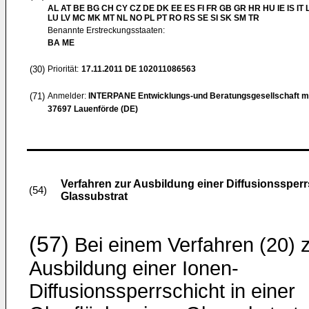
AL AT BE BG CH CY CZ DE DK EE ES FI FR GB GR HR HU IE IS IT L
LU LV MC MK MT NL NO PL PT RO RS SE SI SK SM TR
Benannte Erstreckungsstaaten:
BA ME
(30)
Priorität:
17.11.2011
DE 102011086563
(71)
Anmelder:
INTERPANE Entwicklungs-und Beratungsgesellschaft 
37697 Lauenförde (DE)
Verfahren zur Ausbildung einer Diffusionssper
(54)
Glassubstrat
(57)
Bei einem Verfahren (20) 
Ausbildung einer Ionen-
Diffusionssperrschicht in einer