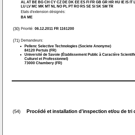
AL AT BE BG CH CY CZ DE DK EE ES FI FR GB GR HR HU IE IS IT L
LU LV MC MK MT NL NO PL PT RO RS SE SI SK SM TR
Etats d'extension désignés:
BA ME
(30)
Priorité:
06.12.2011
FR 1161200
(71)
Demandeurs:
Pellenc Selective Technologies (Societe Anonyme)
84120 Pertuis (FR)
Université de Savoie (Établissement Public à Caractère Scientifi
Culturel et Professionnel)
73000 Chambery (FR)
Procédé et installation d'inspection et/ou de t
(54)