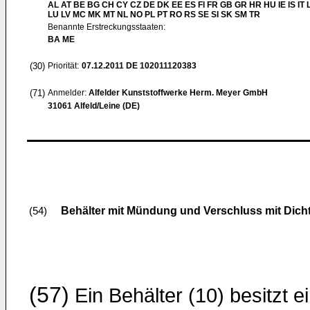
AL AT BE BG CH CY CZ DE DK EE ES FI FR GB GR HR HU IE IS IT L
LU LV MC MK MT NL NO PL PT RO RS SE SI SK SM TR
Benannte Erstreckungsstaaten:
BA ME
(30)
Priorität:
07.12.2011
DE 102011120383
(71)
Anmelder:
Alfelder Kunststoffwerke Herm. Meyer GmbH
31061 Alfeld/Leine (DE)
Behälter mit Mündung und Verschluss mit Dich
(54)
(57)
Ein Behälter (10) besitzt e