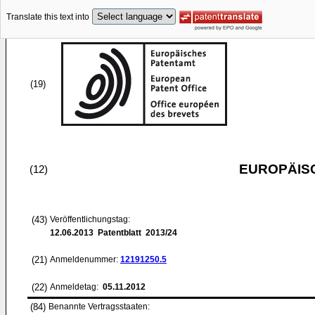
Translate this text into
(19)
EUROPÄIS
(12)
(43)
Veröffentlichungstag:
12.06.2013
Patentblatt 2013/24
(21)
Anmeldenummer:
12191250.5
(22)
Anmeldetag:
05.11.2012
(84)
Benannte Vertragsstaaten: