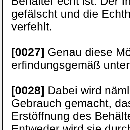
Behälter echt ist. Der I
gefälscht und die Echth
verfehlt.
[0027]
Genau diese Mög
erfindungsgemäß unte
[0028]
Dabei wird näm
Gebrauch gemacht, das
Erstöffnung des Behält
Entweder wird sie durc