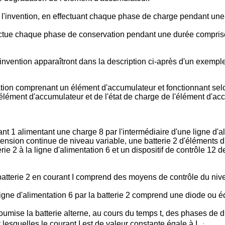
l'invention, en effectuant chaque phase de charge pendant une 
ectue chaque phase de conservation pendant une durée compris
invention apparaîtront dans la description ci-après d'un exemple 
tation comprenant un élément d'accumulateur et fonctionnant sel
à l'élément d'accumulateur et de l'état de charge de l'élément d'
ant 1 alimentant une charge 8 par l'intermédiaire d'une ligne d
e tension continue de niveau variable, une batterie 2 d'élément
erie 2 à la ligne d'alimentation 6 et un dispositif de contrôle 12 d
batterie 2 en courant I comprend des moyens de contrôle du niveau 
 ligne d'alimentation 6 par la batterie 2 comprend une diode ou é
t soumise la batterie alterne, au cours du temps t, des phases de d
lesquelles le courant I est de valeur constante égale à I
.