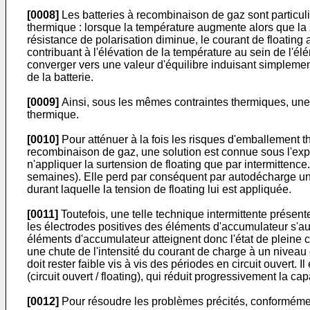
[0008]
Les batteries à recombinaison de gaz sont particul
thermique : lorsque la température augmente alors que la 
résistance de polarisation diminue, le courant de floatin
contribuant à l'élévation de la température au sein de l'él
converger vers une valeur d'équilibre induisant simplemen
de la batterie.
[0009]
Ainsi, sous les mêmes contraintes thermiques, une 
thermique.
[0010]
Pour atténuer à la fois les risques d'emballement 
recombinaison de gaz, une solution est connue sous l'ex
n'appliquer la surtension de floating que par intermitten
semaines). Elle perd par conséquent par autodécharge une 
durant laquelle la tension de floating lui est appliquée.
[0011]
Toutefois, une telle technique intermittente présen
les électrodes positives des éléments d'accumulateur s'au
éléments d'accumulateur atteignent donc l'état de pleine c
une chute de l'intensité du courant de charge à un niveau
doit rester faible vis à vis des périodes en circuit ouvert. 
(circuit ouvert / floating), qui réduit progressivement la capa
[0012]
Pour résoudre les problèmes précités, conformément