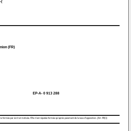
R
nion (FR)
EP-A- 0 913 288
re formée par écrit et motivée. Elle n'est réputée formée qu'après paiement de la taxe d'opposition. (Art. 99(1)