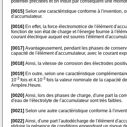
potentiel précitées et on induit par conséquent une moind
[0015]
Selon une caractéristique conforme à l'invention, on
d'accumulateur.
[0016]
En effet, la force électromotrice de l'élément d'accu
fonction de son état de charge et l'énergie fournie à l'élé
courant électrique auquel est soumis l'élément d'accumula
[0017]
Avantageusement, pendant les phases de conservat
capacité de l'élément d'accumulateur, avec le courant ex
[0018]
Ainsi, la vitesse de corrosion des électrodes posit
[0019]
En outre, selon une caractéristique complémentaire
-3
-3
10
fois et 4.10
fois la valeur nominale de la capacité d
Ampère.Heure.
[0020]
Ainsi, lors des phases de charge, d'une part la corr
d'eau de l'électrolyte de l'accumulateur sont très faibles.
[0021]
Selon une autre caractéristique conforme à l'inven
[0022]
Ainsi, d'une part l'autodécharge de l'élément d'accu
réduire la présence de conditions engendrant un risque d