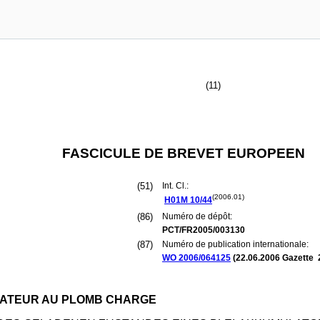
(11)
FASCICULE DE BREVET EUROPEEN
(51)
Int. Cl.:
(2006.01)
H01M
10/44
(86)
Numéro de dépôt:
PCT/FR2005/003130
(87)
Numéro de publication internationale:
WO 2006/064125
(
22.06.2006
Gazette 
LATEUR AU PLOMB CHARGE