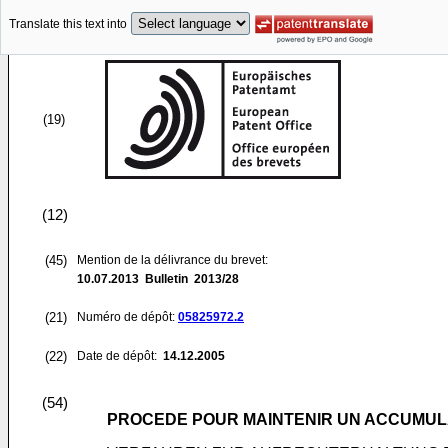
Translate this text into
(19)
(12)
(45)
Mention de la délivrance du brevet:
10.07.2013
Bulletin 2013/28
(21)
Numéro de dépôt:
05825972.2
(22)
Date de dépôt:
14.12.2005
(54)
PROCEDE POUR MAINTENIR UN ACCUMU