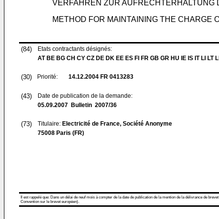
VERFAHREN ZUR AUFRECHTERHALTUNG D
METHOD FOR MAINTAINING THE CHARGE 
(84)
Etats contractants désignés:
AT BE BG CH CY CZ DE DK EE ES FI FR GB GR HU IE IS IT LI LT 
(30)
Priorité:
14.12.2004
FR 0413283
(43)
Date de publication de la demande:
05.09.2007
Bulletin 2007/36
(73)
Titulaire:
Electricité de France, Société Anonyme
75008 Paris (FR)
Il est rappelé que: Dans un délai de neuf mois à compter de la date de publication de la mention de la délivrance de brevet
Convention sur le brevet européen).