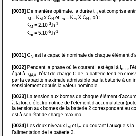
Max
m
[0030]
De manière optimale, la durée t
est comprise entre
m
I
= K
x C
et I
= K
X C
, où :
M
M
N
m
m
N
-3
-1
K
= 2.10
.h
M
-5
-1
K
= 5.10
.h
m
[0031]
C
est la capacité nominale de chaque élément d'a
N
[0032]
Pendant la phase où le courant I est égal à I
, l'
min
égal à I
, l'état de charge C de la batterie tend en cro
MAX
par la capacité maximale admissible par la batterie à un i
sensiblement depuis la valeur nominale.
[0033]
La tension aux bornes de chaque élément d'accumul
à la force électromotrice de l'élément d'accumulateur (pote
la tension aux bornes de la batterie 2 correspondant au co
est à son état de charge maximal.
[0034]
Les deux niveaux I
et I
du courant I auxquels la 
M
m
l'alimentation de la batterie 2.