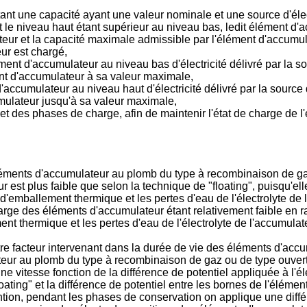
nt une capacité ayant une valeur nominale et une source d'élect
s et le niveau haut étant supérieur au niveau bas, ledit élément 
teur et la capacité maximale admissible par l'élément d'accumula
ur est chargé,
t d'accumulateur au niveau bas d'électricité délivré par la sourc
ment d'accumulateur à sa valeur maximale,
umulateur au niveau haut d'électricité délivré par la source d'él
mulateur jusqu'à sa valeur maximale,
et des phases de charge, afin de maintenir l'état de charge de 
éléments d'accumulateur au plomb du type à recombinaison de gaz
ur est plus faible que selon la technique de "floating", puisqu'ell
d'emballement thermique et les pertes d'eau de l'électrolyte de
arge des éléments d'accumulateur étant relativement faible en rai
nt thermique et les pertes d'eau de l'électrolyte de l'accumula
tre facteur intervenant dans la durée de vie des éléments d'accum
teur au plomb du type à recombinaison de gaz ou de type ouvert
 vitesse fonction de la différence de potentiel appliquée à l'
ating" et la différence de potentiel entre les bornes de l'élément
tion, pendant les phases de conservation on applique une diffé