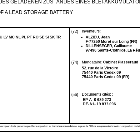
ES GELADENEN ZUSTANDES EINES BLEI-AKKUMULATO
OF A LEAD STORAGE BATTERY
(72)
Inventeurs:
LU LV MC NL PL PT RO SE SI SK TR
ALZIEU, Jean
F-77250 Moret sur Loing (FR)
DILLENSEGER, Guillaume
97490 Sainte-Clothilde, La Réu
(74)
Mandataire:
Cabinet Plasseraud
52, rue de la Victoire
75440 Paris Cedex 09
75440 Paris Cedex 09 (FR)
(56)
Documents cités: :
EP-A- 0 689 273
DE-A1- 19 833 096
 européen, toute personne peut faire opposition au brevet européen délivré, auprès de l'Office européen des brevets. L'opposition doit êt