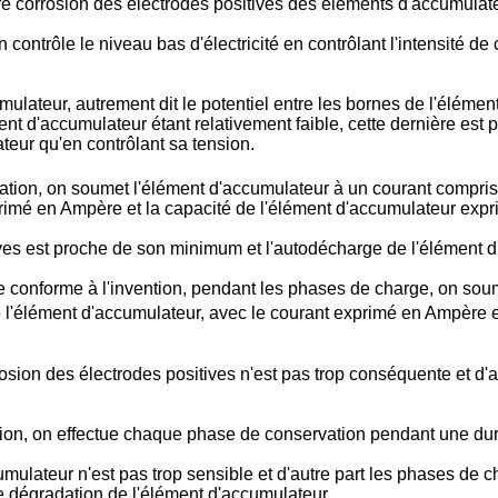
re corrosion des électrodes positives des éléments d'accumulate
 contrôle le niveau bas d'électricité en contrôlant l'intensité d
mulateur, autrement dit le potentiel entre les bornes de l'élémen
ment d'accumulateur étant relativement faible, cette dernière est 
teur qu'en contrôlant sa tension.
ion, on soumet l'élément d'accumulateur à un courant compris
primé en Ampère et la capacité de l'élément d'accumulateur ex
ives est proche de son minimum et l'autodécharge de l'élément d
 conforme à l'invention, pendant les phases de charge, on sou
e l'élément d'accumulateur, avec le courant exprimé en Ampère 
osion des électrodes positives n'est pas trop conséquente et d'a
tion, on effectue chaque phase de conservation pendant une dur
mulateur n'est pas trop sensible et d'autre part les phases de ch
e dégradation de l'élément d'accumulateur.