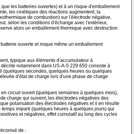
que les batteries ouvertes) et à un risque d'emballement
nte, les cinétiques des réactions augmentent, la
exothermique de combustion) sur l'électrode négative,
eut, selon les conditions d'échange avec l'extérieur,
 observe alors un emballement thermique avec destruction
e batterie ouverte et risque même un emballement
ement, typique aux éléments d'accumulateur à
ue décrite notamment dans
US-A-5 229 650
consiste à
donné (quelques secondes, quelques heures ou quelques
 élevée d'état de charge lors d'une phase de charge
s en circuit ouvert (quelques semaines à quelques mois),
de charge qui suivent, les électrodes négatives des
ue polarisation des électrodes négatives et il en résulte
e temps imparti (quelques heures à quelques jours) qui
 positives et négatives, effet cumulatif au long des cycles
réconisé de :