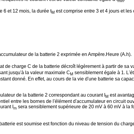
min
 6 et 12 mois, la durée t
est comprise entre 3 et 4 jours et les 
M
ccumulateur de la batterie 2 exprimée en Ampère.Heure (A.h).
état de charge C de la batterie décroît légèrement à partir de sa
issant jusqu'à la valeur maximale C
sensiblement égale à 1. L'éta
M
nstant donné. En effet, au cours de la vie d'une batterie sa ca
ateur de la batterie 2 correspondant au courant I
est avanta
M
ntiel entre les bornes de l'élément d'accumulateur en circuit ouv
urant I
sera sensiblement supérieure de 20 mV à 60 mV à la for
m
batterie est soumise est fonction du niveau de tension du charg