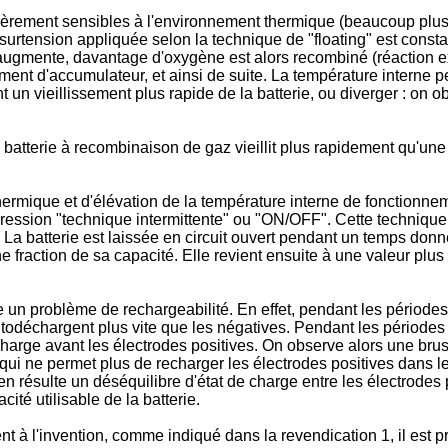
ièrement sensibles à l'environnement thermique (beaucoup plus 
surtension appliquée selon la technique de "floating" est consta
g augmente, davantage d'oxygène est alors recombiné (réaction 
ément d'accumulateur, et ainsi de suite. La température interne p
t un vieillissement plus rapide de la batterie, ou diverger : on
batterie à recombinaison de gaz vieillit plus rapidement qu'un
thermique et d'élévation de la température interne de fonctionn
pression "technique intermittente" ou "ON/OFF". Cette techniq
ce. La batterie est laissée en circuit ouvert pendant un temps 
fraction de sa capacité. Elle revient ensuite à une valeur plus
te un problème de rechargeabilité. En effet, pendant les période
todéchargent plus vite que les négatives. Pendant les périodes 
harge avant les électrodes positives. On observe alors une brusq
 qui ne permet plus de recharger les électrodes positives dans l
Il en résulte un déséquilibre d'état de charge entre les électrodes
cité utilisable de la batterie.
 à l'invention, comme indiqué dans la revendication 1, il est p