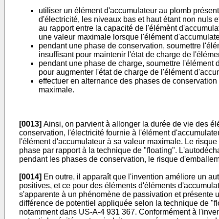
utiliser un élément d'accumulateur au plomb présenta
d'électricité, les niveaux bas et haut étant non nul
au rapport entre la capacité de l'élémènt d'accumula
une valeur maximale lorsque l'élément d'accumulate
pendant une phase de conservation, soumettre l'élémen
insuffisant pour maintenir l'état de charge de l'élé
pendant une phase de charge, soumettre l'élément d'acc
pour augmenter l'état de charge de l'élément d'accu
effectuer en alternance des phases de conservation 
maximale.
[0013]
Ainsi, on parvient à allonger la durée de vie des 
conservation, l'électricité fournie à l'élément d'accumulate
l'élément d'accumulateur à sa valeur maximale. Le risque 
phase par rapport à la technique de "floating". L'autodéch
pendant les phases de conservation, le risque d'emballeme
[0014]
En outre, il apparaît que l'invention améliore un au
positives, et ce pour des éléments d'éléments d'accumula
s'apparente à un phénomène de passivation et présente une
différence de potentiel appliquée selon la technique de "flo
notamment dans
US-A-4 931 367
. Conformément à l'inven