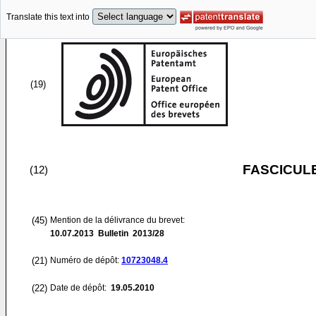
Translate this text into
(19)
FASCICUL
(12)
(45)
Mention de la délivrance du brevet:
10.07.2013
Bulletin 2013/28
(21)
Numéro de dépôt:
10723048.4
(22)
Date de dépôt:
19.05.2010