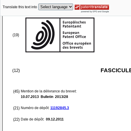
Translate this text into
(19)
FASCICUL
(12)
(45)
Mention de la délivrance du brevet:
10.07.2013
Bulletin 2013/28
(21)
Numéro de dépôt:
11192845.3
(22)
Date de dépôt:
09.12.2011