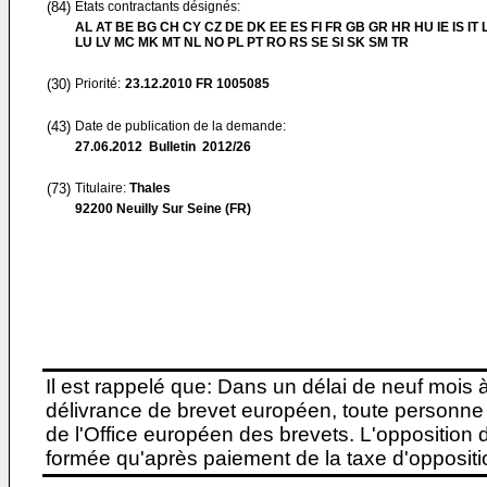
(84)
Etats contractants désignés:
AL AT BE BG CH CY CZ DE DK EE ES FI FR GB GR HR HU IE IS IT L
LU LV MC MK MT NL NO PL PT RO RS SE SI SK SM TR
(30)
Priorité:
23.12.2010
FR 1005085
(43)
Date de publication de la demande:
27.06.2012
Bulletin 2012/26
(73)
Titulaire:
Thales
92200 Neuilly Sur Seine (FR)
Il est rappelé que: Dans un délai de neuf mois 
délivrance de brevet européen, toute personne 
de l'Office européen des brevets. L'opposition do
formée qu'après paiement de la taxe d'oppositio