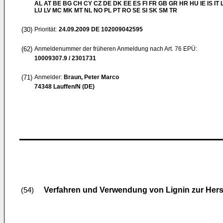
AL AT BE BG CH CY CZ DE DK EE ES FI FR GB GR HR HU IE IS IT L
LU LV MC MK MT NL NO PL PT RO SE SI SK SM TR
(30)
Priorität:
24.09.2009
DE 102009042595
(62)
Anmeldenummer der früheren Anmeldung nach Art. 76 EPÜ:
10009307.9 / 2301731
(71)
Anmelder:
Braun, Peter Marco
74348 Lauffen/N (DE)
Verfahren und Verwendung von Lignin zur Hers
(54)