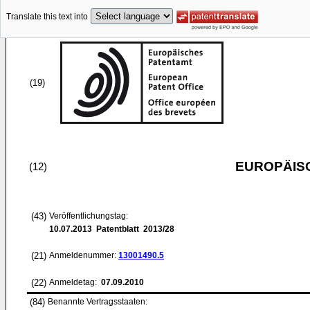
Translate this text into
(19)
EUROPÄIS
(12)
(43)
Veröffentlichungstag:
10.07.2013
Patentblatt 2013/28
(21)
Anmeldenummer:
13001490.5
(22)
Anmeldetag:
07.09.2010
(84)
Benannte Vertragsstaaten: