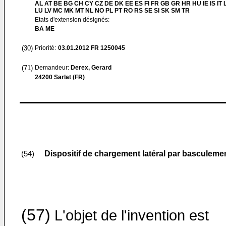
AL AT BE BG CH CY CZ DE DK EE ES FI FR GB GR HR HU IE IS IT L
LU LV MC MK MT NL NO PL PT RO RS SE SI SK SM TR
Etats d'extension désignés:
BA ME
(30)
Priorité:
03.01.2012
FR 1250045
(71)
Demandeur:
Derex, Gerard
24200 Sarlat (FR)
Dispositif de chargement latéral par basculeme
(54)
(57)
L'objet de l'invention est