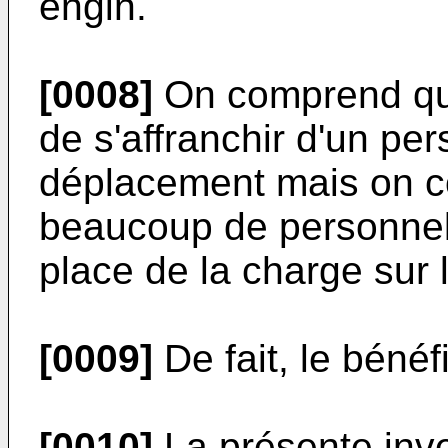
engin.
[0008]
On comprend que
de s'affranchir d'un per
déplacement mais on co
beaucoup de personnel
place de la charge sur l
[0009]
De fait, le bénéfi
[0010]
La présente inve