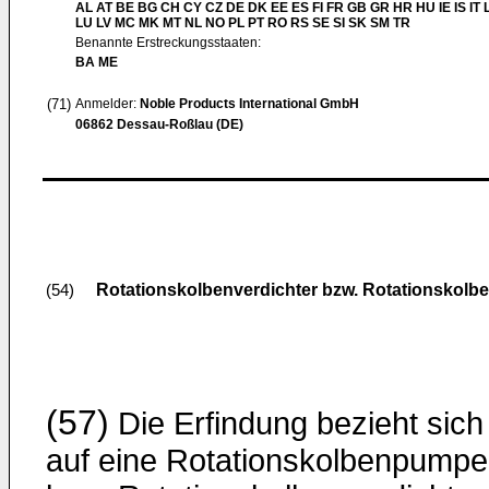
AL AT BE BG CH CY CZ DE DK EE ES FI FR GB GR HR HU IE IS IT L
LU LV MC MK MT NL NO PL PT RO RS SE SI SK SM TR
Benannte Erstreckungsstaaten:
BA ME
(71)
Anmelder:
Noble Products International GmbH
06862 Dessau-Roßlau (DE)
Rotationskolbenverdichter bzw. Rotationskol
(54)
(57)
Die Erfindung bezieht sich
auf eine Rotationskolbenpumpe