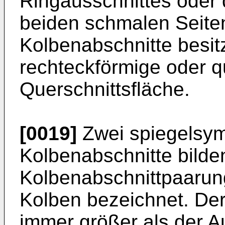
Ringausschnittes oder d
beiden schmalen Seite
Kolbenabschnitte besi
rechteckförmige oder q
Querschnittsfläche.
[0019]
Zwei spiegelsym
Kolbenabschnitte bilde
Kolbenabschnittpaarun
Kolben bezeichnet. Der
immer größer als der 