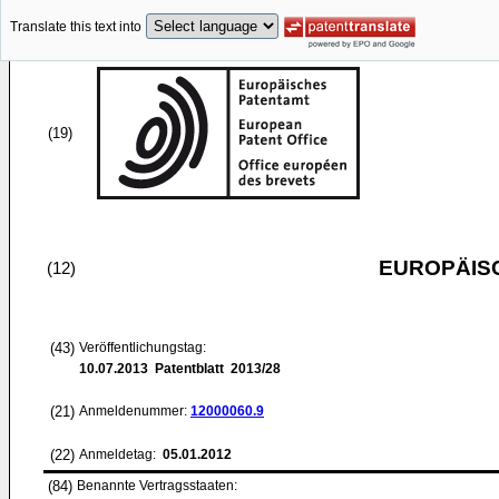
Translate this text into
(19)
EUROPÄIS
(12)
(43)
Veröffentlichungstag:
10.07.2013
Patentblatt 2013/28
(21)
Anmeldenummer:
12000060.9
(22)
Anmeldetag:
05.01.2012
(84)
Benannte Vertragsstaaten: