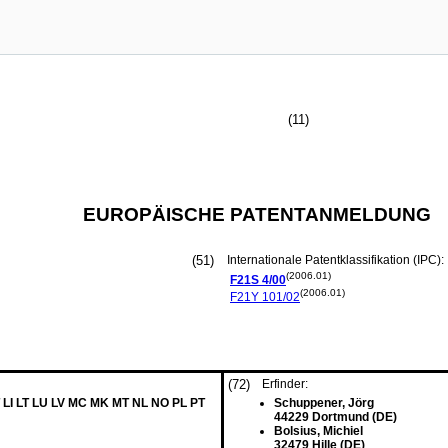
(11)
EUROPÄISCHE PATENTANMELDUNG
(51)
Internationale Patentklassifikation (IPC):
(2006.01)
F21S
4/00
(2006.01)
F21Y
101/02
(72)
Erfinder:
 LI LT LU LV MC MK MT NL NO PL PT
Schuppener, Jörg
44229 Dortmund (DE)
Bolsius, Michiel
32479 Hille (DE)