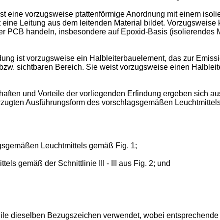
ist eine vorzugsweise ptattenförmige Anordnung mit einem isol
 eine Leitung aus dem leitenden Material bildet. Vorzugsweise 
er PCB handeln, insbesondere auf Epoxid-Basis (isolierendes M
ung ist vorzugsweise ein Halbleiterbauelement, das zur Emissi
w. sichtbaren Bereich. Sie weist vorzugsweise einen Halbleite
haften und Vorteile der vorliegenden Erfindung ergeben sich a
zugten Ausführungsform des vorschlagsgemäßen Leuchtmittels.
agsgemäßen Leuchtmittels gemäß Fig. 1;
s gemäß der Schnittlinie III - III aus Fig. 2; und
eile dieselben Bezugszeichen verwendet, wobei entsprechende o