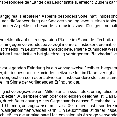
t, insbesondere der Länge des Leuchtmittels, erreicht. Zudem k
ngig realisierbareren Aspekte besonders vorteilhaft. Insbeson
d durch die Verwendung der Steckverbindung jeweils einen fehl
ion der Aspekte ein besonders robustes, zuverlässiges und hal
erelektronik auf einer separaten Platine im Stand der Technik 
el hingegen verwendet bevorzugt mehrere, insbesondere mit lei
rnseitig im Leuchtmittel angeordnete, Platine zumindest wesentl
hen Leuchtmitteln bei gleichzeitig verringertem Platzbedarf, v
vorliegenden Erfindung ist ein vorzugsweise flexibler, biegsa
ter, der insbesondere zumindest teilweise frei im Raum verlegba
r dergleichen sein oder aufweisen. Insbesondere stellt ein star
Kabel im Sinne der vorliegenden Erfindung dar.
ng ist vorzugsweise ein Mittel zur Emission elektromagnetisch
kten, Außenbereichen oder dergleichen geeignet ist. Das Leuc
n, durch Beleuchtung eines Gegenstands dessen Sichtbarkeit 
ls 10 Lumen, vorzugsweise mehr als 100 Lumen, insbesondere 
 wahrgenommen werden kann. Ein Leuchtmittel ist daher insbes
chließlich die unmittelbare Lichtemission als Anzeige verwende