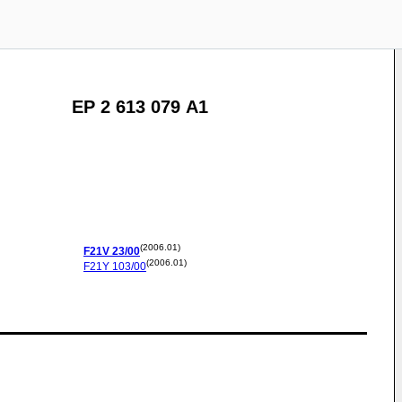
EP 2 613 079 A1
(2006.01)
F21V
23/00
(2006.01)
F21Y
103/00