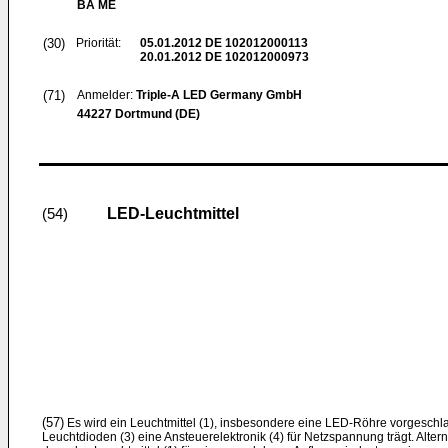
BA ME
(30)
Priorität:
05.01.2012
DE 102012000113
20.01.2012
DE 102012000973
(71)
Anmelder:
Triple-A LED Germany GmbH
44227 Dortmund (DE)
LED-Leuchtmittel
(54)
(57)
Es wird ein Leuchtmittel (1), insbesondere eine LED-Röhre vorgeschla
Leuchtdioden (3) eine Ansteuerelektronik (4) für Netzspannung trägt. Alter