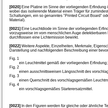
[0020]
Eine Platine im Sinne der vorliegenden Erfindung 
wobei das isolierende Material einen Träger für zumindest
Schaltungen, ein so genanntes "Printed Circuit Board" od
Material).
[0021]
Eine Leuchtdiode im Sinne der vorliegenden Erfind
vorzugsweise im vom menschlichen Auge detektierbaren bz
durchflossen eine Lichtemission bewirkt.
[0022]
Weitere Aspekte, Einzelheiten, Merkmale, Eigensc
Darstellung und nachfolgenden Beschreibung einer bevor
Fig. 1
ein Leuchtmittel gemäß der vorliegenden Erfindung;
Fig. 2
einen ausschnittsweisen Längsschnitt des vorschl
Fig. 3
einen Querschnitt des vorschlagsgemäßen Leuchtmittel
Fig. 4
ein vorschlagsgemäßes Starterersatzmittel.
[0023]
In den Figuren werden für gleiche oder ähnliche T