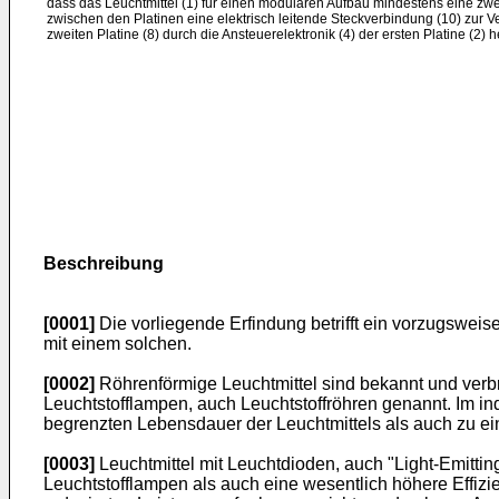
dass das Leuchtmittel (1) für einen modularen Aufbau mindestens eine zwei
zwischen den Platinen eine elektrisch leitende Steckverbindung (10) zur 
zweiten Platine (8) durch die Ansteuerelektronik (4) der ersten Platine (2) her
Beschreibung
[0001]
Die vorliegende Erfindung betrifft ein vorzugswei
mit einem solchen.
[0002]
Röhrenförmige Leuchtmittel sind bekannt und verbr
Leuchtstofflampen, auch Leuchtstoffröhren genannt. Im ind
begrenzten Lebensdauer der Leuchtmittels als auch zu ei
[0003]
Leuchtmittel mit Leuchtdioden, auch "Light-Emittin
Leuchtstofflampen als auch eine wesentlich höhere Effizi