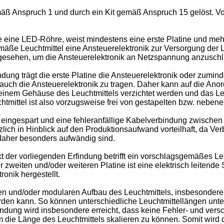
äß Anspruch 1 und durch ein Kit gemäß Anspruch 15 gelöst. Vo
ine LED-Röhre, weist mindestens eine erste Platine und mehre
mäße Leuchtmittel eine Ansteuerelektronik zur Versorgung der 
orgesehen, um die Ansteuerelektronik an Netzspannung anzuschl
ng trägt die erste Platine die Ansteuerelektronik oder zuminde
auch die Ansteuerelektronik zu tragen. Daher kann auf die Anor
inem Gehäuse des Leuchtmittels verzichtet werden und das Leuch
tmittel ist also vorzugsweise frei von gestapelten bzw. neben
ne eingespart und eine fehleranfällige Kabelverbindung zwischen
lich in Hinblick auf den Produktionsaufwand vorteilhaft, da Ve
 daher besonders aufwändig sind.
t der vorliegenden Erfindung betrifft ein vorschlagsgemäßes Leu
 zweiten und/oder weiteren Platine ist eine elektrisch leitend
ronik hergestellt.
iblen und/oder modularen Aufbau des Leuchtmittels, insbesonder
 werden kann. So können unterschiedliche Leuchtmittellängen un
indung wird insbesondere erreicht, dass keine Fehler- und ver
die Länge des Leuchtmittels skalieren zu können. Somit wird 