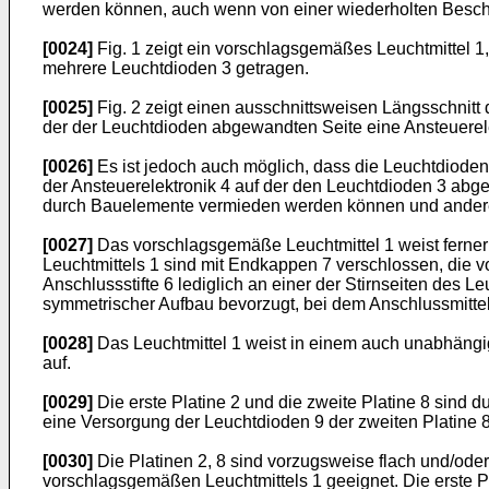
werden können, auch wenn von einer wiederholten Besch
[0024]
Fig. 1 zeigt ein vorschlagsgemäßes Leuchtmittel 1,
mehrere Leuchtdioden 3 getragen.
[0025]
Fig. 2 zeigt einen ausschnittsweisen Längsschnitt 
der der Leuchtdioden abgewandten Seite eine Ansteuerelek
[0026]
Es ist jedoch auch möglich, dass die Leuchtdioden 
der Ansteuerelektronik 4 auf der den Leuchtdioden 3 abge
durch Bauelemente vermieden werden können und andererse
[0027]
Das vorschlagsgemäße Leuchtmittel 1 weist ferner e
Leuchtmittels 1 sind mit Endkappen 7 verschlossen, die 
Anschlussstifte 6 lediglich an einer der Stirnseiten des L
symmetrischer Aufbau bevorzugt, bei dem Anschlussmitte
[0028]
Das Leuchtmittel 1 weist in einem auch unabhängig 
auf.
[0029]
Die erste Platine 2 und die zweite Platine 8 sind 
eine Versorgung der Leuchtdioden 9 der zweiten Platine 8 
[0030]
Die Platinen 2, 8 sind vorzugsweise flach und/ode
vorschlagsgemäßen Leuchtmittels 1 geeignet. Die erste P