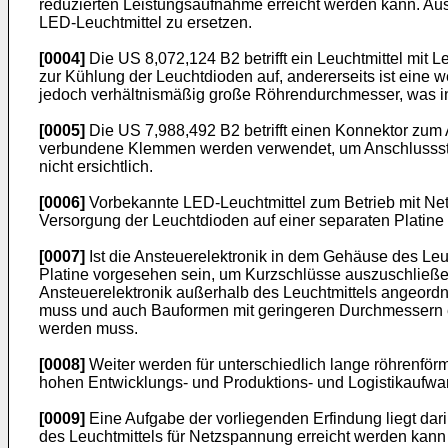
reduzierten Leistungsaufnahme erreicht werden kann. Au
LED-Leuchtmittel zu ersetzen.
[0004]
Die
US 8,072,124 B2
betrifft ein Leuchtmittel mi
zur Kühlung der Leuchtdioden auf, andererseits ist eine w
jedoch verhältnismäßig große Röhrendurchmesser, was in 
[0005]
Die
US 7,988,492 B2
betrifft einen Konnektor zum
verbundene Klemmen werden verwendet, um Anschlussstift
nicht ersichtlich.
[0006]
Vorbekannte LED-Leuchtmittel zum Betrieb mit Netz
Versorgung der Leuchtdioden auf einer separaten Platine
[0007]
Ist die Ansteuerelektronik in dem Gehäuse des Leu
Platine vorgesehen sein, um Kurzschlüsse auszuschließen
Ansteuerelektronik außerhalb des Leuchtmittels angeord
muss und auch Bauformen mit geringeren Durchmessern erm
werden muss.
[0008]
Weiter werden für unterschiedlich lange röhrenför
hohen Entwicklungs- und Produktions- und Logistikaufwand
[0009]
Eine Aufgabe der vorliegenden Erfindung liegt dar
des Leuchtmittels für Netzspannung erreicht werden kann u