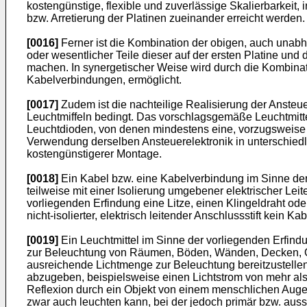
kostengünstige, flexible und zuverlässige Skalierbarkei
bzw. Arretierung der Platinen zueinander erreicht werden.
[0016]
Ferner ist die Kombination der obigen, auch unabhä
oder wesentlicher Teile dieser auf der ersten Platine un
machen. In synergetischer Weise wird durch die Kombinat
Kabelverbindungen, ermöglicht.
[0017]
Zudem ist die nachteilige Realisierung der Ansteu
Leuchtmiffeln bedingt. Das vorschlagsgemäße Leuchtmitt
Leuchtdioden, von denen mindestens eine, vorzugsweise sti
Verwendung derselben Ansteuerelektronik in unterschiedlic
kostengünstigerer Montage.
[0018]
Ein Kabel bzw. eine Kabelverbindung im Sinne der 
teilweise mit einer Isolierung umgebener elektrischer Lei
vorliegenden Erfindung eine Litze, einen Klingeldraht ode
nicht-isolierter, elektrisch leitender Anschlussstift kein 
[0019]
Ein Leuchtmittel im Sinne der vorliegenden Erfindu
zur Beleuchtung von Räumen, Böden, Wänden, Decken, Obje
ausreichende Lichtmenge zur Beleuchtung bereitzustelle
abzugeben, beispielsweise einen Lichtstrom von mehr a
Reflexion durch ein Objekt von einem menschlichen Auge
zwar auch leuchten kann, bei der jedoch primär bzw. auss