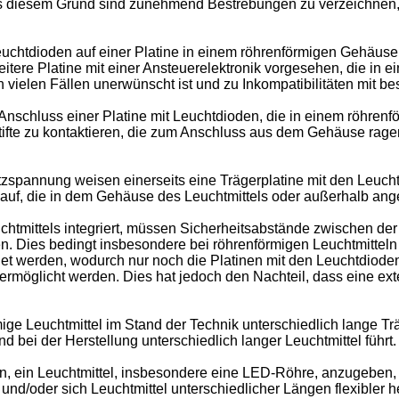
s diesem Grund sind zunehmend Bestrebungen zu verzeichnen, 
t Leuchtdioden auf einer Platine in einem röhrenförmigen Gehäus
eitere Platine mit einer Ansteuerelektronik vorgesehen, die in 
vielen Fällen unerwünscht ist und zu Inkompatibilitäten mit 
 Anschluss einer Platine mit Leuchtdioden, die in einem röhrenf
e zu kontaktieren, die zum Anschluss aus dem Gehäuse ragen.
spannung weisen einerseits eine Trägerplatine mit den Leuchtd
 auf, die in dem Gehäuse des Leuchtmittels oder außerhalb ang
chtmittels integriert, müssen Sicherheitsabstände zwischen de
. Dies bedingt insbesondere bei röhrenförmigen Leuchtmitteln
net werden, wodurch nur noch die Platinen mit den Leuchtdiod
öglicht werden. Dies hat jedoch den Nachteil, dass eine extern
mige Leuchtmittel im Stand der Technik unterschiedlich lange T
 bei der Herstellung unterschiedlich langer Leuchtmittel führt.
in, ein Leuchtmittel, insbesondere eine LED-Röhre, anzugeben
nd/oder sich Leuchtmittel unterschiedlicher Längen flexibler he