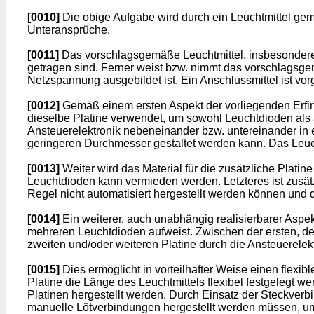
[0010]
Die obige Aufgabe wird durch ein Leuchtmittel gem
Unteransprüche.
[0011]
Das vorschlagsgemäße Leuchtmittel, insbesondere e
getragen sind. Ferner weist bzw. nimmt das vorschlagsge
Netzspannung ausgebildet ist. Ein Anschlussmittel ist v
[0012]
Gemäß einem ersten Aspekt der vorliegenden Erfindu
dieselbe Platine verwendet, um sowohl Leuchtdioden als 
Ansteuerelektronik nebeneinander bzw. untereinander in e
geringeren Durchmesser gestaltet werden kann. Das Leuch
[0013]
Weiter wird das Material für die zusätzliche Plati
Leuchtdioden kann vermieden werden. Letzteres ist zusätz
Regel nicht automatisiert hergestellt werden können und
[0014]
Ein weiterer, auch unabhängig realisierbarer Aspek
mehreren Leuchtdioden aufweist. Zwischen der ersten, der
zweiten und/oder weiteren Platine durch die Ansteuerelekt
[0015]
Dies ermöglicht in vorteilhafter Weise einen flex
Platine die Länge des Leuchtmittels flexibel festgelegt
Platinen hergestellt werden. Durch Einsatz der Steckverb
manuelle Lötverbindungen hergestellt werden müssen, um 