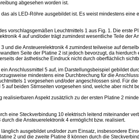
reibung abgesehen worden ist.
 das als LED-Röhre ausgebildet ist. Es weist mindestens eine er
des vorschlagsgemäßen Leuchtmittels 1 aus Fig. 1. Die erste Pl
tronik 4 auf und/oder trägt zumindest wesentliche Teile der An
3 und die Ansteuerelektronik 4 zumindest teilweise auf derselb
wandten Seite der Platine 2 ist jedoch bevorzugt, da hierdurch 
its der ästhetische Eindruck nicht durch oberflächlich sichtb
in Anschlussmittel 5 auf, im Darstellungsbeispiel gebildet durc
vorzugsweise mindestens eine Durchbrechung für die Anschlussst
euchtmittels 1 vorgesehen und/oder angeschlossen sind. Für die K
l 5 auf beiden Stirnseiten vorgesehen sind, welche aber nicht
realisierbaren Aspekt zusätzlich zu der ersten Platine 2 mind
durch eine Steckverbindung 10 elektrisch leitend miteinander 
durch die Ansteuerelektronik 4 ermöglicht bzw. realisiert.
r länglich ausgebildet und/oder zum Einsatz, insbesondere Ein
latine 2 und die zweite Platine 8 können durch die Steckverbin