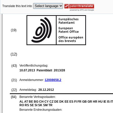
Translate this text into
(19)
(12)
(43)
Veröffentlichungstag:
10.07.2013
Patentblatt 2013/28
(21)
Anmeldenummer:
12008658.2
(22)
Anmeldetag:
28.12.2012
(84)
Benannte Vertragsstaaten:
AL AT BE BG CH CY CZ DE DK EE ES FI FR GB GR HR HU IE IS IT
RO RS SE SI SK SM TR
Benannte Erstreckungsstaaten: