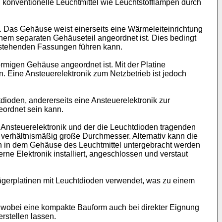
konventionelle Leuchtmittel wie Leuchtstofflampen durch
e. Das Gehäuse weist einerseits eine Wärmeleiteinrichtung
einem separaten Gehäuseteil angeordnet ist. Dies bedingt
bestehenden Fassungen führen kann.
örmigen Gehäuse angeordnet ist. Mit der Platine
 Eine Ansteuerelektronik zum Netzbetrieb ist jedoch
ioden, andererseits eine Ansteuerelektronik zur
eordnet sein kann.
r Ansteuerelektronik und der die Leuchtdioden tragenden
 verhältnismäßig große Durchmesser. Alternativ kann die
en in dem Gehäuse des Leuchtmittel untergebracht werden
e Elektronik installiert, angeschlossen und verstaut
rägerplatinen mit Leuchtdioden verwendet, was zu einem
, wobei eine kompakte Bauform auch bei direkter Eignung
rstellen lassen.