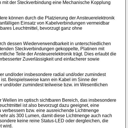
ann mit der Steckverbindung eine Mechanische Kopplung
dere können durch die Platzierung der Ansteuerelektronik
eranfälligen Einsatz von Kabelverbindungen vermeidbar
tbares Leuchtmittel, bevorzugt ganz ohne
durch dessen Wiederverwendbarkeit in unterschiedlichen
tenden Steckverbindungen gekoppelte, Platinen mit
iche Teile der Ansteuerelektronik trägt. Dies erlaubt die
erbesserter Zuverlässigkeit und einfacherer sowie
mer und/oder insbesondere radial und/oder zumindest
r ist. Beispielsweise kann ein Kabel im Sinne der
rer und/oder zumindest teilweise bzw. im Wesentlichen
er Wellen im optisch sichtbaren Bereich, das insbesondere
htmittel ist also bevorzugt dazu geeignet, eine
zu verbessern bzw. eine ausreichende Lichtmenge
mehr als 300 Lumen, damit diese Lichtmenge auch nach
ondere keine reine Status-LED oder dergleichen, die
t wird.