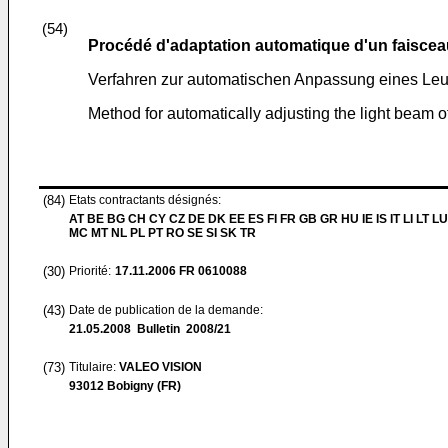
(54)
Procédé d'adaptation automatique d'un faisceau
Verfahren zur automatischen Anpassung eines Leuc
Method for automatically adjusting the light beam o
(84)
Etats contractants désignés:
AT BE BG CH CY CZ DE DK EE ES FI FR GB GR HU IE IS IT LI LT LU
MC MT NL PL PT RO SE SI SK TR
(30)
Priorité:
17.11.2006
FR 0610088
(43)
Date de publication de la demande:
21.05.2008
Bulletin 2008/21
(73)
Titulaire:
VALEO VISION
93012 Bobigny (FR)