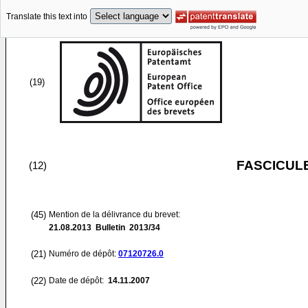
Translate this text into
(19)
FASCICUL
(12)
(45)
Mention de la délivrance du brevet:
21.08.2013
Bulletin 2013/34
(21)
Numéro de dépôt:
07120726.0
(22)
Date de dépôt:
14.11.2007