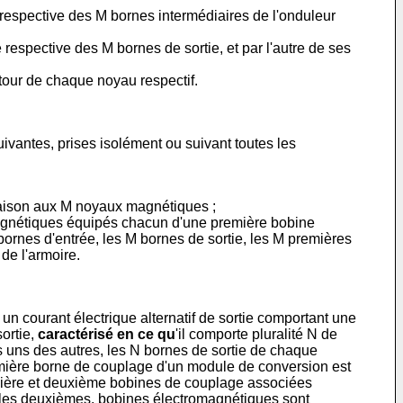
respective des M bornes intermédiaires de l'onduleur
spective des M bornes de sortie, et par l'autre de ses
our de chaque noyau respectif.
vantes, prises isolément ou suivant toutes les
iaison aux M noyaux magnétiques ;
magnétiques équipés chacun d'une première bobine
rnes d'entrée, les M bornes de sortie, les M premières
de l'armoire.
n courant électrique alternatif de sortie comportant une
ortie,
caractérisé en ce qu
'il comporte pluralité N de
s uns des autres, les N bornes de sortie de chaque
emière borne de couplage d'un module de conversion est
emière et deuxième bobines de couplage associées
 les deuxièmes, bobines électromagnétiques sont