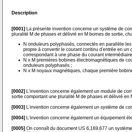
Description
[0001]
La présente invention concerne un système de conve
pluralité M de phases et délivré en M bornes de sortie, c
N onduleurs polyphasés, connectés en parallèle les u
propre à convertir le courant continu d'entrée en un
correspondant à une phase du courant intermédiaire
N x M premières bobines électromagnétiques de coup
onduleurs polyphasés ;
N x M noyaux magnétiques, chaque première bobine 
[0002]
L'invention concerne également un module de convers
sortie comportant une pluralité M de phases et délivré en
[0003]
L'invention concerne également un système de conv
[0004]
L'invention concerne également un équipement éle
[0005]
On connaît du document
US 6,169,677
un système 