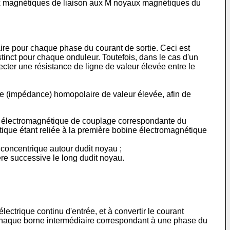
ux magnétiques de liaison aux M noyaux magnétiques du
re pour chaque phase du courant de sortie. Ceci est
stinct pour chaque onduleur. Toutefois, dans le cas d'un
cter une résistance de ligne de valeur élevée entre le
e (impédance) homopolaire de valeur élevée, afin de
e électromagnétique de couplage correspondante du
que étant reliée à la première bobine électromagnétique
oncentrique autour dudit noyau ;
e successive le long dudit noyau.
lectrique continu d'entrée, et à convertir le courant
, chaque borne intermédiaire correspondant à une phase du