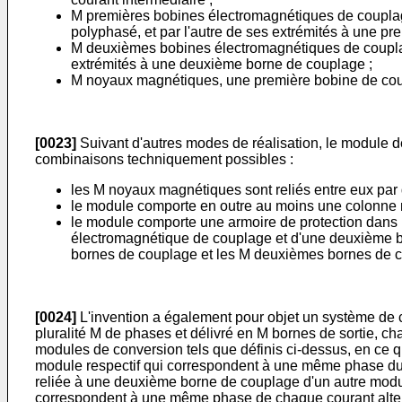
M premières bobines électromagnétiques de couplage
polyphasé, et par l'autre de ses extrémités à une pr
M deuxièmes bobines électromagnétiques de couplage,
extrémités à une deuxième borne de couplage ;
M noyaux magnétiques, une première bobine de coup
[0023]
Suivant d'autres modes de réalisation, le module d
combinaisons techniquement possibles :
les M noyaux magnétiques sont reliés entre eux par
le module comporte en outre au moins une colonne 
le module comporte une armoire de protection dans
électromagnétique de couplage et d'une deuxième bo
bornes de couplage et les M deuxièmes bornes de coup
[0024]
L'invention a également pour objet un système de co
pluralité M de phases et délivré en M bornes de sortie, c
modules de conversion tels que définis ci-dessus, en ce 
module respectif qui correspondent à une même phase du c
reliée à une deuxième borne de couplage d'un autre modu
correspondent à une même phase de chaque courant altern