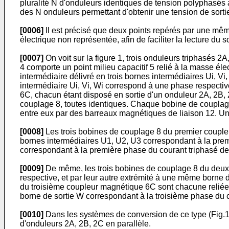
pluralité N d'onduleurs identiques de tension polyphasés 
des N onduleurs permettant d'obtenir une tension de sortie
[0006]
Il est précisé que deux points repérés par une même l
électrique non représentée, afin de faciliter la lecture du 
[0007]
On voit sur la figure 1, trois onduleurs triphasés 2
4 comporte un point milieu capacitif 5 relié à la masse él
intermédiaire délivré en trois bornes intermédiaires Ui, 
intermédiaire Ui, Vi, Wi correspond à une phase respecti
6C, chacun étant disposé en sortie d'un onduleur 2A, 2B,
couplage 8, toutes identiques. Chaque bobine de couplage 
entre eux par des barreaux magnétiques de liaison 12. U
[0008]
Les trois bobines de couplage 8 du premier coupleu
bornes intermédiaires U1, U2, U3 correspondant à la prem
correspondant à la première phase du courant triphasé de 
[0009]
De même, les trois bobines de couplage 8 du deuxi
respective, et par leur autre extrémité à une même borne 
du troisième coupleur magnétique 6C sont chacune reliées
borne de sortie W correspondant à la troisième phase du c
[0010]
Dans les systèmes de conversion de ce type (Fig.1
d'onduleurs 2A, 2B, 2C en parallèle.