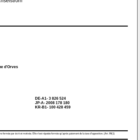
chselstrom
ne d'Orves
DE-A1- 3 826 524
JP-A- 2008 178 180
KR-B1- 100 428 459
re formée par écrit et motivée. Elle n'est réputée formée qu'après paiement de la taxe d'opposition. (Art. 99(1)