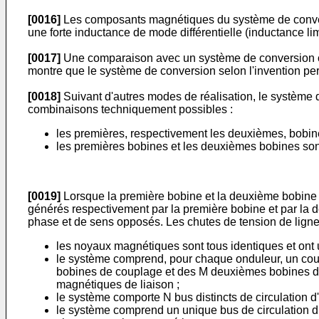
[0016]
Les composants magnétiques du système de conversio
une forte inductance de mode différentielle (inductance lim
[0017]
Une comparaison avec un système de conversion c
montre que le système de conversion selon l'invention pe
[0018]
Suivant d'autres modes de réalisation, le système 
combinaisons techniquement possibles :
les premières, respectivement les deuxièmes, bobin
les premières bobines et les deuxièmes bobines son
[0019]
Lorsque la première bobine et la deuxième bobine
générés respectivement par la première bobine et par la 
phase et de sens opposés. Les chutes de tension de lign
les noyaux magnétiques sont tous identiques et ont
le système comprend, pour chaque onduleur, un cou
bobines de couplage et des M deuxièmes bobines de
magnétiques de liaison ;
le système comporte N bus distincts de circulation d
le système comprend un unique bus de circulation 