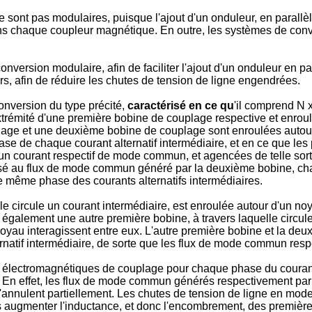
 sont pas modulaires, puisque l'ajout d'un onduleur, en parallè
 chaque coupleur magnétique. En outre, les systèmes de conve
version modulaire, afin de faciliter l'ajout d'un onduleur en par
, afin de réduire les chutes de tension de ligne engendrées.
conversion du type précité,
caractérisé en ce qu
'il comprend N
xtrémité d'une première bobine de couplage respective et enroul
plage et une deuxième bobine de couplage sont enroulées autou
de chaque courant alternatif intermédiaire, et en ce que les
 un courant respectif de mode commun, et agencées de telle so
é au flux de mode commun généré par la deuxième bobine, chaq
même phase des courants alternatifs intermédiaires.
e circule un courant intermédiaire, est enroulée autour d'un n
galement une autre première bobine, à travers laquelle circule 
au interagissent entre eux. L'autre première bobine et la deux
atif intermédiaire, de sorte que les flux de mode commun resp
électromagnétiques de couplage pour chaque phase du courant 
. En effet, les flux de mode commun générés respectivement pa
'annulent partiellement. Les chutes de tension de ligne en mod
ns augmenter l'inductance, et donc l'encombrement, des premiè