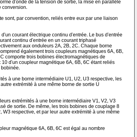
rme d'onde de la tension de sortie, la mise en parallèle
e conversion.
te sont, par convention, reliés entre eux par une liaison
 d'un courant électrique continu d'entrée. Le bus d'entrée
ourant continu d'entrée en un courant triphasé
espectivement aux onduleurs 2A, 2B, 2C. Chaque borne
n comprend également trois coupleurs magnétiques 6A, 6B,
 6C comporte trois bobines électromagnétiques de
x 10 d'un coupleur magnétique 6A, 6B, 6C étant reliés
 bobinée.
és à une borne intermédiaire U1, U2, U3 respective, les
 autre extrémité à une même borne de sortie U
eurs extrémités à une borne intermédiaire V1, V2, V3
asé de sortie. De même, les trois bobines de couplage 8
 W3 respective, et par leur autre extrémité à une même
upleur magnétique 6A, 6B, 6C est égal au nombre