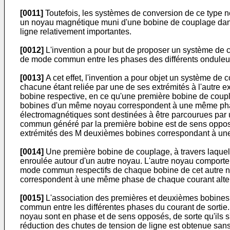
[0011]
Toutefois, les systèmes de conversion de ce type ne
un noyau magnétique muni d'une bobine de couplage dans
ligne relativement importantes.
[0012]
L'invention a pour but de proposer un système de con
de mode commun entre les phases des différents onduleurs
[0013]
A cet effet, l'invention a pour objet un système de 
chacune étant reliée par une de ses extrémités à l'autre e
bobine respective, en ce qu'une première bobine de cou
bobines d'un même noyau correspondent à une même phase 
électromagnétiques sont destinées à être parcourues par
commun généré par la première bobine est de sens oppos
extrémités des M deuxièmes bobines correspondant à une 
[0014]
Une première bobine de couplage, à travers laquell
enroulée autour d'un autre noyau. L'autre noyau comporte é
mode commun respectifs de chaque bobine de cet autre noy
correspondent à une même phase de chaque courant altern
[0015]
L'association des premières et deuxièmes bobines 
commun entre les différentes phases du courant de sortie
noyau sont en phase et de sens opposés, de sorte qu'ils s
réduction des chutes de tension de ligne est obtenue sa