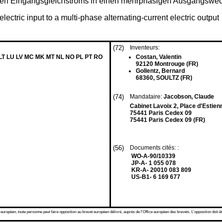
hen Eingangsgleichstroms in einen mehrphasigen Ausgangswe
electric input to a multi-phase alternating-current electric output
(72)
Inventeurs:
 LT LU LV MC MK MT NL NO PL PT RO
Costan, Valentin
92120 Montrouge (FR)
Gollentz, Bernard
68360, SOULTZ (FR)
(74)
Mandataire:
Jacobson, Claude
Cabinet Lavoix 2, Place d'Estien
75441 Paris Cedex 09
75441 Paris Cedex 09 (FR)
(56)
Documents cités: :
WO-A-90/10339
JP-A- 1 055 078
KR-A- 20010 083 809
US-B1- 6 169 677
 européen, toute personne peut faire opposition au brevet européen délivré, auprès de l'Office européen des brevets. L'opposition doit êt