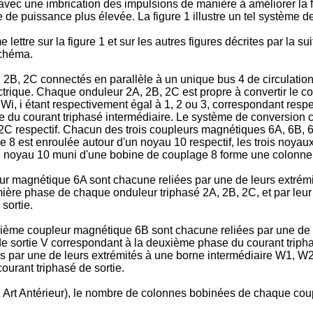
avec une imbrication des impulsions de manière à améliorer la fo
 de puissance plus élevée. La figure 1 illustre un tel système d
ettre sur la figure 1 et sur les autres figures décrites par la sui
schéma.
A, 2B, 2C connectés en parallèle à un unique bus 4 de circulation
ectrique. Chaque onduleur 2A, 2B, 2C est propre à convertir le c
Vi, Wi, i étant respectivement égal à 1, 2 ou 3, correspondant r
ve du courant triphasé intermédiaire. Le système de conversio
 2C respectif. Chacun des trois coupleurs magnétiques 6A, 6B,
8 est enroulée autour d'un noyau 10 respectif, les trois noyau
n noyau 10 muni d'une bobine de couplage 8 forme une colonne
r magnétique 6A sont chacune reliées par une de leurs extrémit
ière phase de chaque onduleur triphasé 2A, 2B, 2C, et par leur
sortie.
ème coupleur magnétique 6B sont chacune reliées par une de l
de sortie V correspondant à la deuxième phase du courant triph
 par une de leurs extrémités à une borne intermédiaire W1, W2,
ourant triphasé de sortie.
 Art Antérieur), le nombre de colonnes bobinées de chaque co