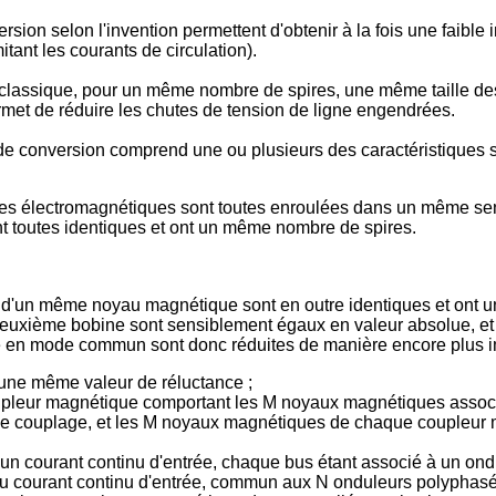
n selon l'invention permettent d'obtenir à la fois une faible
itant les courants de circulation).
lassique, pour un même nombre de spires, une même taille de
rmet de réduire les chutes de tension de ligne engendrées.
de conversion comprend une ou plusieurs des caractéristiques su
es électromagnétiques sont toutes enroulées dans un même sens
t toutes identiques et ont un même nombre de spires.
 d'un même noyau magnétique sont en outre identiques et ont
deuxième bobine sont sensiblement égaux en valeur absolue, et 
e en mode commun sont donc réduites de manière encore plus i
 une même valeur de réluctance ;
pleur magnétique comportant les M noyaux magnétiques associé
 couplage, et les M noyaux magnétiques de chaque coupleur ma
'un courant continu d'entrée, chaque bus étant associé à un ondu
du courant continu d'entrée, commun aux N onduleurs polyphasé