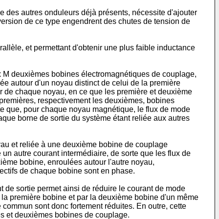
le des autres onduleurs déjà présents, nécessite d'ajouter
rsion de ce type engendrent des chutes de tension de
allèle, et permettant d'obtenir une plus faible inductance
 x M deuxièmes bobines électromagnétiques de couplage,
ée autour d'un noyau distinct de celui de la première
r de chaque noyau, en ce que les première et deuxième
 premières, respectivement les deuxièmes, bobines
rte que, pour chaque noyau magnétique, le flux de mode
ue borne de sortie du système étant reliée aux autres
oyau et reliée à une deuxième bobine de couplage
un autre courant intermédiaire, de sorte que les flux de
ième bobine, enroulées autour l'autre noyau,
ectifs de chaque bobine sont en phase.
de sortie permet ainsi de réduire le courant de mode
r la première bobine et par la deuxième bobine d'un même
e commun sont donc fortement réduites. En outre, cette
res et deuxièmes bobines de couplage.