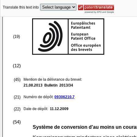
Translate this text into
(19)
(12)
(45)
Mention de la délivrance du brevet:
21.08.2013
Bulletin 2013/34
(21)
Numéro de dépôt:
09306210.7
(22)
Date de dépôt:
11.12.2009
(54)
Système de conversion d'au moins un courant 