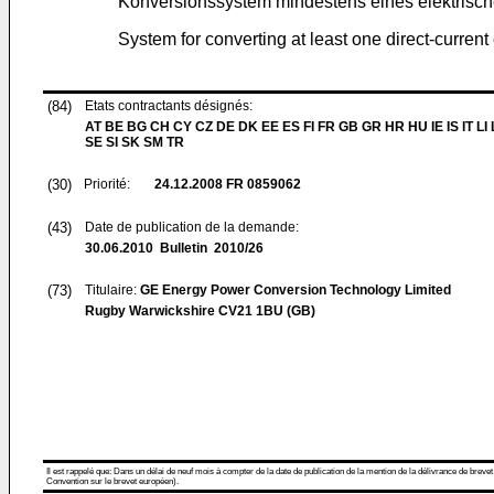
Konversionssystem mindestens eines elektrisc
System for converting at least one direct-current 
(84)
Etats contractants désignés:
AT BE BG CH CY CZ DE DK EE ES FI FR GB GR HR HU IE IS IT LI
SE SI SK SM TR
(30)
Priorité:
24.12.2008
FR 0859062
(43)
Date de publication de la demande:
30.06.2010
Bulletin 2010/26
(73)
Titulaire:
GE Energy Power Conversion Technology Limited
Rugby Warwickshire CV21 1BU (GB)
Il est rappelé que: Dans un délai de neuf mois à compter de la date de publication de la mention de la délivrance de brevet
Convention sur le brevet européen).