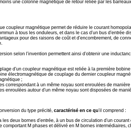
oins une colonne magnétique de retour reliée par les barrea
ue coupleur magnétique permet de réduire le courant homopolai
commun à tous les onduleurs, et dans le cas d'un bus d'entrée di
avantageux pour des raisons de coût et d'encombrement, de conne
e.
on selon l'invention permettent ainsi d'obtenir une inductanc
age d'un coupleur magnétique est reliée à la première bobin
ne électromagnétique de couplage du dernier coupleur magnéti
agnétique ;
es correspondant à un même noyau sont enroulées de manière c
es enroulées autour d'un même noyau sont disposées de manièr
onversion du type précité,
caractérisé en ce qu
'il comprend :
 les deux bornes d'entrée, à un bus de circulation d'un courant é
aire comportant M phases et délivré en M bornes intermédiaires