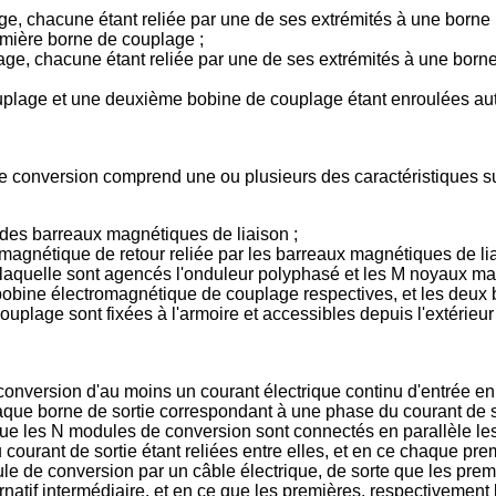
, chacune étant reliée par une de ses extrémités à une borne 
emière borne de couplage ;
 chacune étant reliée par une de ses extrémités à une borne re
lage et une deuxième bobine de couplage étant enroulées aut
e conversion comprend une ou plusieurs des caractéristiques sui
 des barreaux magnétiques de liaison ;
magnétique de retour reliée par les barreaux magnétiques de l
 laquelle sont agencés l'onduleur polyphasé et les M noyaux 
bine électromagnétique de couplage respectives, et les deux bo
lage sont fixées à l'armoire et accessibles depuis l'extérieur 
nversion d'au moins un courant électrique continu d'entrée en u
haque borne de sortie correspondant à une phase du courant de s
que les N modules de conversion sont connectés en parallèle le
ourant de sortie étant reliées entre elles, et en ce chaque pr
le de conversion par un câble électrique, de sorte que les pr
atif intermédiaire, et en ce que les premières, respectivement