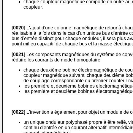
chaque coupleur magnétique comporte en outre au m
coupleur.
[0020]
L'ajout d'une colonne magnétique de retour à chaq
réalisable à la fois dans le cas d'un unique bus d'entrée 
bus d'entrée distinct pour chaque onduleur, il sera plus 
point milieu capacitif de chaque bus et la masse électriqu
[0021]
Les composants magnétiques du système de conversi
réduire les courants de mode homopolaire.
chaque deuxième bobine électromagnétique de coupl
coupleur magnétique suivant, chaque deuxième bobi
de couplage correspondante du premier coupleur m
les première et deuxième bobines électromagnétiqu
les première et deuxième bobines électromagnétiqu
[0022]
L'invention a également pour objet un module de c
un unique onduleur polyphasé propre à être relié, via
continu d'entrée en un courant alternatif intermédi
courant intermédiaire ;