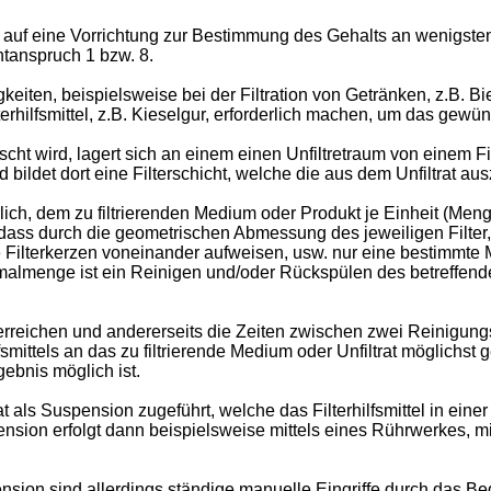
 auf eine Vorrichtung zur Bestimmung des Gehalts an wenigstens
ntanspruch 1 bzw. 8.
keiten, beispielsweise bei der Filtration von Getränken, z.B. Bie
terhilfsmittel, z.B. Kieselgur, erforderlich machen, um das gewü
scht wird, lagert sich an einem einen Unfiltretraum von einem Fi
bildet dort eine Filterschicht, welche die aus dem Unfiltrat aus
derlich, dem zu filtrierenden Medium oder Produkt je Einheit (
en, dass durch die geometrischen Abmessung des jeweiligen Fil
ie Filterkerzen voneinander aufweisen, usw. nur eine bestimmte M
menge ist ein Reinigen und/oder Rückspülen des betreffenden
 erreichen und andererseits die Zeiten zwischen zwei Reinigun
fsmittels an das zu filtrierende Medium oder Unfiltrat möglichs
gebnis möglich ist.
at als Suspension zugeführt, welche das Filterhilfsmittel in ein
nsion erfolgt dann beispielsweise mittels eines Rührwerkes, mit 
ion sind allerdings ständige manuelle Eingriffe durch das Bedi