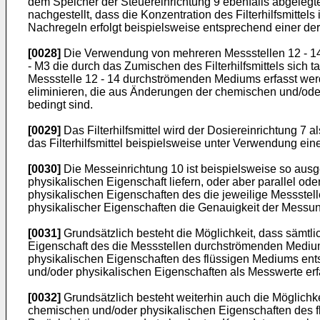
dem Speicher der Steuereinrichtung 9 ebenfalls abgelegte
nachgestellt, dass die Konzentration des Filterhilfsmittel
Nachregeln erfolgt beispielsweise entsprechend einer de
[0028]
Die Verwendung von mehreren Messstellen 12 - 14 h
- M3 die durch das Zumischen des Filterhilfsmittels sich
Messstelle 12 - 14 durchströmenden Mediums erfasst wer
eliminieren, die aus Änderungen der chemischen und/oder 
bedingt sind.
[0029]
Das Filterhilfsmittel wird der Dosiereinrichtung 7
das Filterhilfsmittel beispielsweise unter Verwendung 
[0030]
Die Messeinrichtung 10 ist beispielsweise so ausg
physikalischen Eigenschaft liefern, oder aber parallel od
physikalischen Eigenschaften des die jeweilige Messstel
physikalischer Eigenschaften die Genauigkeit der Messung
[0031]
Grundsätzlich besteht die Möglichkeit, dass sämtl
Eigenschaft des die Messstellen durchströmenden Medium
physikalischen Eigenschaften des flüssigen Mediums ent
und/oder physikalischen Eigenschaften als Messwerte erf
[0032]
Grundsätzlich besteht weiterhin auch die Möglichke
chemischen und/oder physikalischen Eigenschaften des f