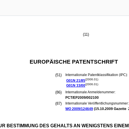
(11)
EUROPÄISCHE PATENTSCHRIFT
(51)
Internationale Patentklassifikation (IPC):
(2006.01)
G01N
21/85
(2006.01)
G01N
33/00
(86)
Internationale Anmeldenummer:
PCT/EP2009/002100
(87)
Internationale Veröffentlichungsnummer:
WO 2009/124649
(
15.10.2009
Gazette 
R BESTIMMUNG DES GEHALTS AN WENIGSTENS EINEM F