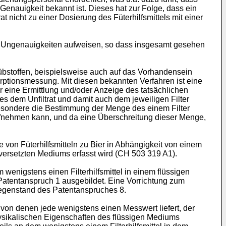
 Genauigkeit bekannt ist. Dieses hat zur Folge, dass ein
nicht zu einer Dosierung des Füterhilfsmittels mit einer
 Ungenauigkeiten aufweisen, so dass insgesamt gesehen
Trübstoffen, beispielsweise auch auf das Vorhandensein
orptionsmessung. Mit diesen bekannten Verfahren ist eine
er eine Ermittlung und/oder Anzeige des tatsächlichen
des dem Unfiltrat und damit auch dem jeweiligen Filter
nsbesondere die Bestimmung der Menge des einem Filter
 aufnehmen kann, und da eine Überschreitung dieser Menge,
e von Füterhilfsmitteln zu Bier in Abhängigkeit von einem
 versetzten Mediums erfasst wird (
CH 503 319 A1
).
enigstens einen Filterhilfsmittel in einem flüssigen
 Patentanspruch 1 ausgebildet. Eine Vorrichtung zum
 Gegenstand des Patentanspruches 8.
on denen jede wenigstens einen Messwert liefert, der
ysikalischen Eigenschaften des flüssigen Mediums