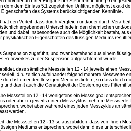
n und/oder an einer Eingabe der Steuereinrichtung 9 eingestell
s in dem dem Einlass 5.1 zugeführten Unfiltrat möglichst exakt d
r Eigenschaften des Systems berücksichtigenden Kennlinie.
at den Vorteil, dass durch Vergleich und/oder durch Verarbei
 tatsächlich ergebenden Unterschiede in den chemischen und/od
den und dabei insbesondere auch die Möglichkeit besteht, au
physikalischen Eigenschaften des flüssigen Mediums resultieren
 als Suspension zugeführt, und zwar bestehend aus einem flüssi
eines Rührwerkes zu der Suspension aufgeschlemmt wurde.
ebildet, dass sämtliche Messstellen 12 - 14 jeweils einen Mes
er seriell, d.h. zeitlich aufeinander folgend mehrere Messwert
le durchströmenden flüssigen Mediums liefern, so dass durch d
 und damit auch die Genauigkeit der Dosierung des Filterhilfs
iche Messstellen 12 - 14 wenigstens ein Messsignal entspreche
s oder aber in jeweils einem Messzyklus mehrere Messwerte l
sprechen, wobei aber während eines jeden Messzyklus an sämtl
asst werden.
it, die Messstellen 12 - 13 so auszubilden, dass von ihnen Mes
lüssigen Mediums entsprechen, wobei dann diese unterschiedli