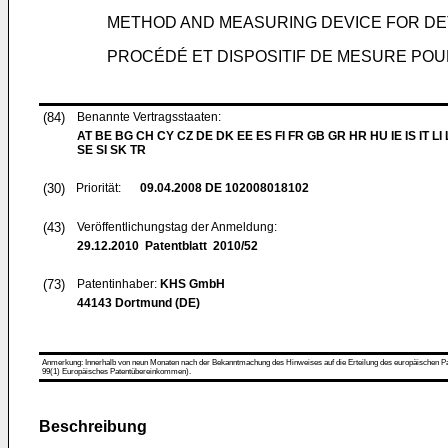
METHOD AND MEASURING DEVICE FOR DETE
PROCÉDÉ ET DISPOSITIF DE MESURE POUR
(84)
Benannte Vertragsstaaten:
AT BE BG CH CY CZ DE DK EE ES FI FR GB GR HR HU IE IS IT LI
SE SI SK TR
(30)
Priorität:
09.04.2008
DE 102008018102
(43)
Veröffentlichungstag der Anmeldung:
29.12.2010
Patentblatt 2010/52
(73)
Patentinhaber:
KHS GmbH
44143 Dortmund (DE)
Anmerkung: Innerhalb von neun Monaten nach der Bekanntmachung des Hinweises auf die Erteilung des europäischen Patent
99(1) Europäisches Patentübereinkommen).
Beschreibung