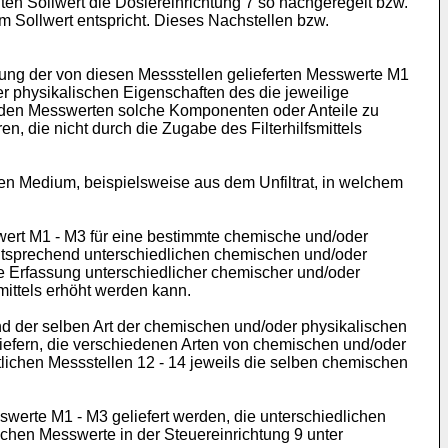
ten Sollwert die Dosiereinrichtung 7 so nachgeregelt bzw.
em Sollwert entspricht. Dieses Nachstellen bzw.
tung der von diesen Messstellen gelieferten Messwerte M1
er physikalischen Eigenschaften des die jeweilige
s den Messwerten solche Komponenten oder Anteile zu
, die nicht durch die Zugabe des Filterhilfsmittels
gen Medium, beispielsweise aus dem Unfiltrat, in welchem
swert M1 - M3 für eine bestimmte chemische und/oder
e entsprechend unterschiedlichen chemischen und/oder
ie Erfassung unterschiedlicher chemischer und/oder
mittels erhöht werden kann.
nd der selben Art der chemischen und/oder physikalischen
iefern, die verschiedenen Arten von chemischen und/oder
ichen Messstellen 12 - 14 jeweils die selben chemischen
swerte M1 - M3 geliefert werden, die unterschiedlichen
chen Messwerte in der Steuereinrichtung 9 unter