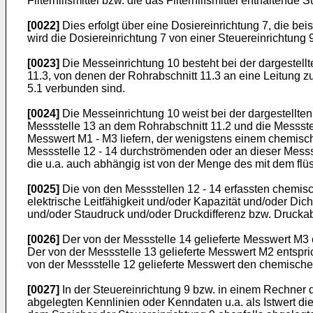
Filterhilfsmittel bzw. die das Filterhilfsmittel enthaltend
[0022]
Dies erfolgt über eine Dosiereinrichtung 7, die be
wird die Dosiereinrichtung 7 von einer Steuereinrichtung
[0023]
Die Messeinrichtung 10 besteht bei der dargestell
11.3, von denen der Rohrabschnitt 11.3 an eine Leitung zu
5.1 verbunden sind.
[0024]
Die Messeinrichtung 10 weist bei der dargestellten
Messstelle 13 an dem Rohrabschnitt 11.2 und die Messstel
Messwert M1 - M3 liefern, der wenigstens einem chemisch
Messstelle 12 - 14 durchströmenden oder an dieser Messs
die u.a. auch abhängig ist von der Menge des mit dem flüss
[0025]
Die von den Messstellen 12 - 14 erfassten chemisc
elektrische Leitfähigkeit und/oder Kapazität und/oder Di
und/oder Staudruck und/oder Druckdifferenz bzw. Druckab
[0026]
Der von der Messstelle 14 gelieferte Messwert M3 en
Der von der Messstelle 13 gelieferte Messwert M2 entspri
von der Messstelle 12 gelieferte Messwert den chemischen 
[0027]
In der Steuereinrichtung 9 bzw. in einem Rechner 
abgelegten Kennlinien oder Kenndaten u.a. als Istwert die 