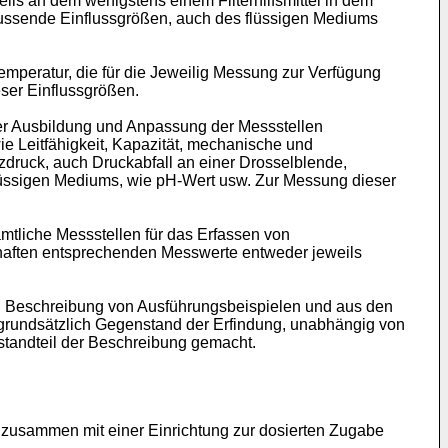
ils an dem wenigstens einem Filterhilfsmittel in dem
lussende Einflussgrößen, auch des flüssigen Mediums
Temperatur, die für die Jeweilig Messung zur Verfügung
ser Einflussgrößen.
er Ausbildung und Anpassung der Messstellen
ie Leitfähigkeit, Kapazität, mechanische und
zdruck, auch Druckabfall an einer Drosselblende,
lüssigen Mediums, wie pH-Wert usw. Zur Messung dieser
tliche Messstellen für das Erfassen von
chaften entsprechenden Messwerte entweder jeweils
.
n Beschreibung von Ausführungsbeispielen und aus den
n grundsätzlich Gegenstand der Erfindung, unabhängig von
tandteil der Beschreibung gemacht.
r, zusammen mit einer Einrichtung zur dosierten Zugabe