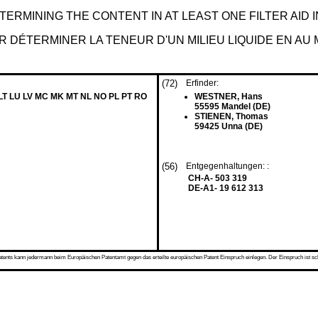
RMINING THE CONTENT IN AT LEAST ONE FILTER AID IN
 DÉTERMINER LA TENEUR D'UN MILIEU LIQUIDE EN AU 
(72)
Erfinder:
 LT LU LV MC MK MT NL NO PL PT RO
WESTNER, Hans
55595 Mandel (DE)
STIENEN, Thomas
59425 Unna (DE)
(56)
Entgegenhaltungen: :
CH-A- 503 319
DE-A1- 19 612 313
s kann jedermann beim Europäischen Patentamt gegen das erteilte europäischen Patent Einspruch einlegen. Der Einspruch ist schriftli