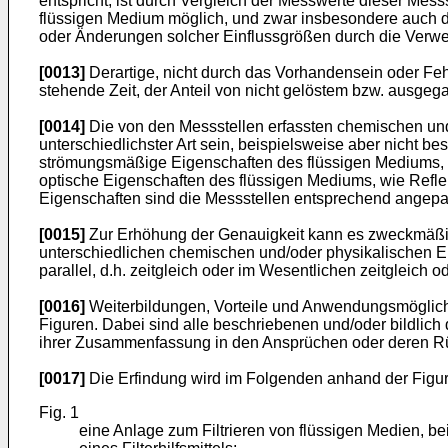
entspricht, ist durch Vergleich der Messwerte dieser Mes
flüssigen Medium möglich, und zwar insbesondere auch d
oder Änderungen solcher Einflussgrößen durch die Ver
[0013]
Derartige, nicht durch das Vorhandensein oder Fehl
stehende Zeit, der Anteil von nicht gelöstem bzw. ausge
[0014]
Die von den Messstellen erfassten chemischen un
unterschiedlichster Art sein, beispielsweise aber nicht 
strömungsmäßige Eigenschaften des flüssigen Mediums, wie
optische Eigenschaften des flüssigen Mediums, wie Refl
Eigenschaften sind die Messstellen entsprechend angepa
[0015]
Zur Erhöhung der Genauigkeit kann es zweckmäßig 
unterschiedlichen chemischen und/oder physikalischen E
parallel, d.h. zeitgleich oder im Wesentlichen zeitgleich od
[0016]
Weiterbildungen, Vorteile und Anwendungsmöglich
Figuren. Dabei sind alle beschriebenen und/oder bildlich
ihrer Zusammenfassung in den Ansprüchen oder deren Rüc
[0017]
Die Erfindung wird im Folgenden anhand der Figure
Fig. 1
eine Anlage zum Filtrieren von flüssigen Medien, be