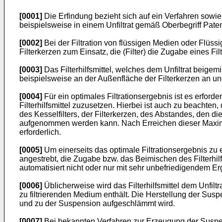
[0001]
Die Erfindung bezieht sich auf ein Verfahren sowie
beispielsweise in einem Unfiltrat gemäß Oberbegriff Pate
[0002]
Bei der Filtration von flüssigen Medien oder Flüssig
Filterkerzen zum Einsatz, die (Filter) die Zugabe eines Fil
[0003]
Das Filterhilfsmittel, welches dem Unfiltrat beigemi
beispielsweise an der Außenfläche der Filterkerzen an und 
[0004]
Für ein optimales Filtrationsergebnis ist es erfor
Filterhilfsmittel zuzusetzen. Hierbei ist auch zu beacht
des Kesselfilters, der Filterkerzen, des Abstandes, den d
aufgenommen werden kann. Nach Erreichen dieser Maximal
erforderlich.
[0005]
Um einerseits das optimale Filtrationsergebnis zu
angestrebt, die Zugabe bzw. das Beimischen des Filterhil
automatisiert nicht oder nur mit sehr unbefriedigendem Er
[0006]
Üblicherweise wird das Filterhilfsmittel dem Unfiltr
zu filtrierenden Medium enthält. Die Herstellung der Suspe
und zu der Suspension aufgeschlämmt wird.
[0007]
Bei bekannten Verfahren zur Erzeugung der Suspens