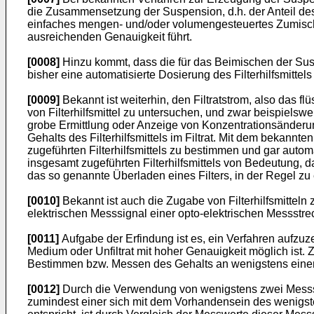
die Zusammensetzung der Suspension, d.h. der Anteil des Fi
einfaches mengen- und/oder volumengesteuertes Zumischen 
ausreichenden Genauigkeit führt.
[0008]
Hinzu kommt, dass die für das Beimischen der Su
bisher eine automatisierte Dosierung des Filterhilfsmittels
[0009]
Bekannt ist weiterhin, den Filtratstrom, also das 
von Filterhilfsmittel zu untersuchen, und zwar beispiels
grobe Ermittlung oder Anzeige von Konzentrationsänderunge
Gehalts des Filterhilfsmittels im Filtrat. Mit dem bekannt
zugeführten Filterhilfsmittels zu bestimmen und gar auto
insgesamt zugeführten Filterhilfsmittels von Bedeutung, 
das so genannte Überladen eines Filters, in der Regel zu 
[0010]
Bekannt ist auch die Zugabe von Filterhilfsmitteln 
elektrischen Messsignal einer opto-elektrischen Messstreck
[0011]
Aufgabe der Erfindung ist es, ein Verfahren aufzu
Medium oder Unfiltrat mit hoher Genauigkeit möglich ist.
Bestimmen bzw. Messen des Gehalts an wenigstens einem F
[0012]
Durch die Verwendung von wenigstens zwei Messste
zumindest einer sich mit dem Vorhandensein des wenigst