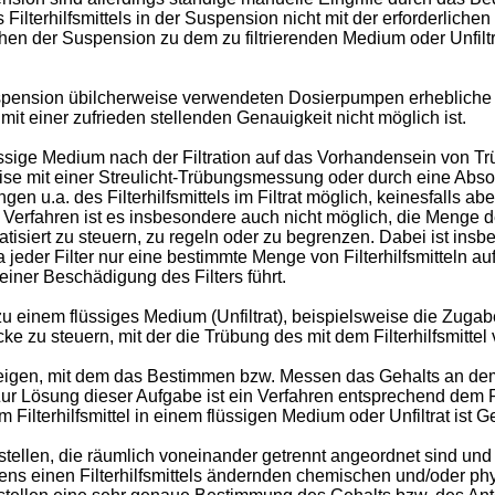
lterhilfsmittels in der Suspension nicht mit der erforderlichen
der Suspension zu dem zu filtrierenden Medium oder Unfiltrat 
spension übilcherweise verwendeten Dosierpumpen erhebliche
 mit einer zufrieden stellenden Genauigkeit nicht möglich ist.
flüssige Medium nach der Filtration auf das Vorhandensein von 
weise mit einer Streulicht-Trübungsmessung oder durch eine Abs
n u.a. des Filterhilfsmittels im Filtrat möglich, keinesfalls ab
en Verfahren ist es insbesondere auch nicht möglich, die Menge 
matisiert zu steuern, zu regeln oder zu begrenzen. Dabei ist i
da jeder Filter nur eine bestimmte Menge von Filterhilfsmitteln
einer Beschädigung des Filters führt.
zu einem flüssiges Medium (Unfiltrat), beispielsweise die Zugab
e zu steuern, mit der die Trübung des mit dem Filterhilfsmittel
zeigen, mit dem das Bestimmen bzw. Messen das Gehalts an dem w
 Zur Lösung dieser Aufgabe ist ein Verfahren entsprechend dem
ilterhilfsmittel in einem flüssigen Medium oder Unfiltrat ist
llen, die räumlich voneinander getrennt angeordnet sind und v
ens einen Filterhilfsmittels ändernden chemischen und/oder ph