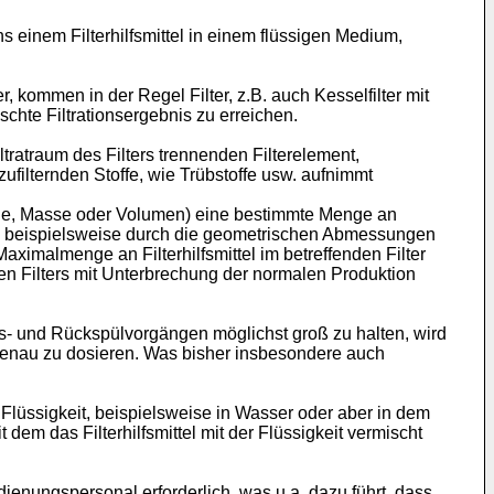
 einem Filterhilfsmittel in einem flüssigen Medium,
r, kommen in der Regel Filter, z.B. auch Kesselfilter mit
nschte Filtrationsergebnis zu erreichen.
ltratraum des Filters trennenden Filterelement,
zufilternden Stoffe, wie Trübstoffe usw. aufnimmt
Menge, Masse oder Volumen) eine bestimmte Menge an
ter, beispielsweise durch die geometrischen Abmessungen
aximalmenge an Filterhilfsmittel im betreffenden Filter
 Filters mit Unterbrechung der normalen Produktion
gs- und Rückspülvorgängen möglichst groß zu halten, wird
t genau zu dosieren. Was bisher insbesondere auch
er Flüssigkeit, beispielsweise in Wasser oder aber in dem
dem das Filterhilfsmittel mit der Flüssigkeit vermischt
enungspersonal erforderlich, was u.a. dazu führt, dass