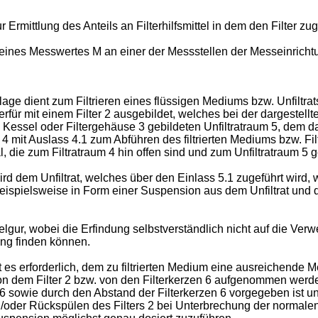
Ermittlung des Anteils an Filterhilfsmittel in dem den Filter zuge
f eines Messwertes M an einer der Messstellen der Messeinricht
age dient zum Filtrieren eines flüssigen Mediums bzw. Unfiltrat
rfür mit einem Filter 2 ausgebildet, welches bei der dargestellt
ssel oder Filtergehäuse 3 gebildeten Unfiltratraum 5, dem das 
 4 mit Auslass 4.1 zum Abführen des filtrierten Mediums bzw. Fi
l, die zum Filtratraum 4 hin offen sind und zum Unfiltratraum 5
 dem Unfiltrat, welches über den Einlass 5.1 zugeführt wird, we
beispielsweise in Form einer Suspension aus dem Unfiltrat und de
selgur, wobei die Erfindung selbstverständlich nicht auf die Verw
ung finden können.
 es erforderlich, dem zu filtrierten Medium eine ausreichende M
von dem Filter 2 bzw. von den Filterkerzen 6 aufgenommen wer
6 sowie durch den Abstand der Filterkerzen 6 vorgegeben ist u
der Rückspülen des Filters 2 bei Unterbrechung der normalen Pr