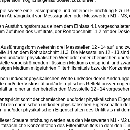
e Suspension möglichst genau dosiert zuzuführen.
ispielsweise eine Dosierpumpe und mit einer Einrichtung 8 zur B
 9 in Abhängigkeit von Messsignalen oder Messwerten M1 - M3, d
ten Ausführungsform aus einem dem Einlass 4.1 vorgeschalteten 
m Zuführen des Unfiltrats, der Rohrabschnitt 11.2 mit der Dosi
 Ausführungsform weiterhin drei Messstellen 12 - 14 auf, und z
le 14 an dem Rohrabschnitt 11.3. Die Messstellen 12 - 13 sind 
en und/oder physikalischen Wert oder einer chemischen und/od
telle vorbeiströmenden flüssigen Mediums entspricht, und zwa
igen Medium mitgeführten Filterhilfsmittels bzw. der Konzentrati
hen und/oder physikalischen Werte und/oder deren Änderungen 
chte und/oder Viskosität und/oder optisches Reflektionsvermög
fall an einer an der betreffenden Messstelle 12 - 14 vorgese
tspricht somit der chemischen und/oder physikalischen Eigenscha
cht den chemischen und/oder physikalischen Eigenschaften der 
und/oder physikalischen Eigenschaften des Unfiltrats mit dem d
dieser Steuereinrichtung werden aus den Messwerten M1 - M2 u
tatsächliche Konzentration des Filterhilfsmittels in dem den Einl