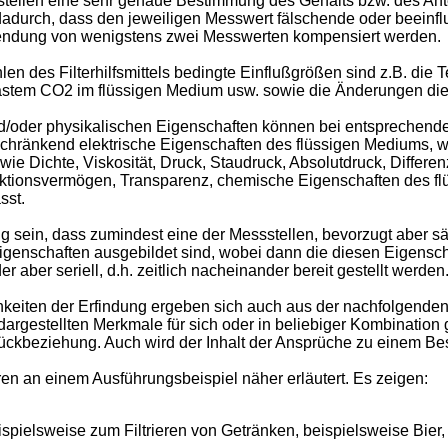
sstellen eine sehr genaue Bestimmung des Gehalts bzw. des Ante
adurch, dass den jeweiligen Messwert fälschende oder beeinf
wendung von wenigstens zwei Messwerten kompensiert werden.
en des Filterhilfsmittels bedingte Einflußgrößen sind z.B. die 
gastem CO2 im flüssigen Medium usw. sowie die Änderungen die
d/oder physikalischen Eigenschaften können bei entsprechend
beschränkend elektrische Eigenschaften des flüssigen Mediums, w
 Dichte, Viskosität, Druck, Staudruck, Absolutdruck, Differen
ektionsvermögen, Transparenz, chemische Eigenschaften des f
sst.
sein, dass zumindest eine der Messstellen, bevorzugt aber säm
igenschaften ausgebildet sind, wobei dann die diesen Eigens
er aber seriell, d.h. zeitlich nacheinander bereit gestellt werden
keiten der Erfindung ergeben sich auch aus der nachfolgende
 dargestellten Merkmale für sich oder in beliebiger Kombinatio
kbeziehung. Auch wird der Inhalt der Ansprüche zu einem Bes
n an einem Ausführungsbeispiel näher erläutert. Es zeigen:
ispielsweise zum Filtrieren von Getränken, beispielsweise Bie