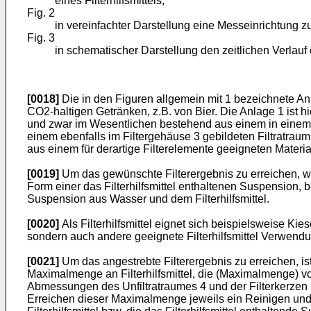
eines Filterhilfsmittels;
Fig. 2
in vereinfachter Darstellung eine Messeinrichtung zur 
Fig. 3
in schematischer Darstellung den zeitlichen Verlau
[0018]
Die in den Figuren allgemein mit 1 bezeichnete Anl
CO2-haltigen Getränken, z.B. von Bier. Die Anlage 1 ist hie
und zwar im Wesentlichen bestehend aus einem in einem Ke
einem ebenfalls im Filtergehäuse 3 gebildeten Filtratraum
aus einem für derartige Filterelemente geeigneten Materia
[0019]
Um das gewünschte Filterergebnis zu erreichen, wird
Form einer das Filterhilfsmittel enthaltenen Suspension, 
Suspension aus Wasser und dem Filterhilfsmittel.
[0020]
Als Filterhilfsmittel eignet sich beispielsweise Kie
sondern auch andere geeignete Filterhilfsmittel Verwend
[0021]
Um das angestrebte Filterergebnis zu erreichen, ist
Maximalmenge an Filterhilfsmittel, die (Maximalmenge) 
Abmessungen des Unfiltratraumes 4 und der Filterkerzen 
Erreichen dieser Maximalmenge jeweils ein Reinigen und/o