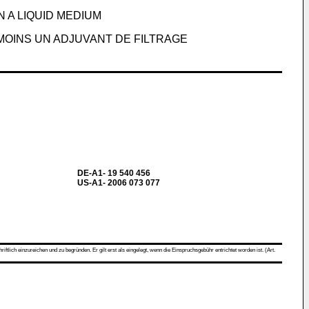
 A LIQUID MEDIUM
MOINS UN ADJUVANT DE FILTRAGE
DE-A1- 19 540 456
US-A1- 2006 073 077
ch einzureichen und zu begründen. Er gilt erst als eingelegt, wenn die Einspruchsgebühr entrichtet worden ist. (Art.