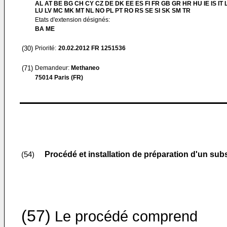
AL AT BE BG CH CY CZ DE DK EE ES FI FR GB GR HR HU IE IS IT L
LU LV MC MK MT NL NO PL PT RO RS SE SI SK SM TR
Etats d'extension désignés:
BA ME
(30)
Priorité:
20.02.2012
FR 1251536
(71)
Demandeur:
Methaneo
75014 Paris (FR)
Procédé et installation de préparation d'un sub
(54)
(57)
Le procédé comprend