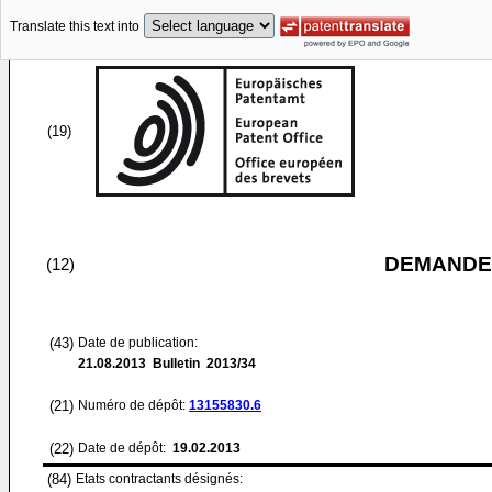
Translate this text into
(19)
DEMANDE
(12)
(43)
Date de publication:
21.08.2013
Bulletin 2013/34
(21)
Numéro de dépôt:
13155830.6
(22)
Date de dépôt:
19.02.2013
(84)
Etats contractants désignés: