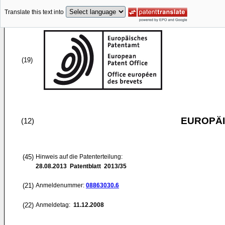
Translate this text into
(19)
EUROPÄI
(12)
(45)
Hinweis auf die Patenterteilung:
28.08.2013
Patentblatt 2013/35
(21)
Anmeldenummer:
08863030.6
(22)
Anmeldetag:
11.12.2008