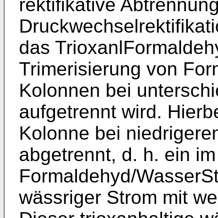
rektifikative Abtrennun
Druckwechselrektifikat
das TrioxanlFormalde
Trimerisierung von Fo
Kolonnen bei unterschie
aufgetrennt wird. Hierbe
Kolonne bei niedriger
abgetrennt, d. h. ein i
Formaldehyd/WasserStr
wässriger Strom mit we