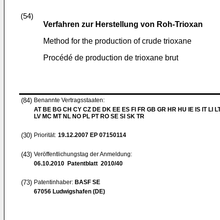
(54)
Verfahren zur Herstellung von Roh-Trioxan
Method for the production of crude trioxane
Procédé de production de trioxane brut
(84)
Benannte Vertragsstaaten:
AT BE BG CH CY CZ DE DK EE ES FI FR GB GR HR HU IE IS IT LI L
LV MC MT NL NO PL PT RO SE SI SK TR
(30)
Priorität:
19.12.2007
EP 07150114
(43)
Veröffentlichungstag der Anmeldung:
06.10.2010
Patentblatt 2010/40
(73)
Patentinhaber:
BASF SE
67056 Ludwigshafen (DE)