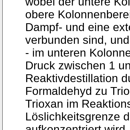
wobei der untere Ko
obere Kolonnenberei
Dampf- und eine exte
verbunden sind, und
- im unteren Kolonn
Druck zwischen 1 un
Reaktivdestillation 
Formaldehyd zu Triox
Trioxan im Reaktion
Löslichkeitsgrenze 
aufkonzentriert wird