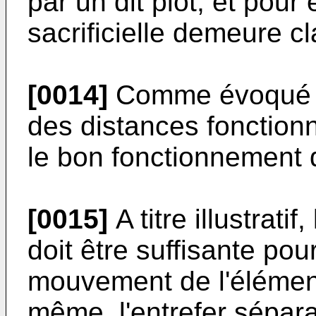
par un dit plot, et pour
sacrificielle demeure c
[0014]
Comme évoqué p
des distances fonctionn
le bon fonctionnement
[0015]
A titre illustrati
doit être suffisante pou
mouvement de l'éléme
même, l'entrefer sépar