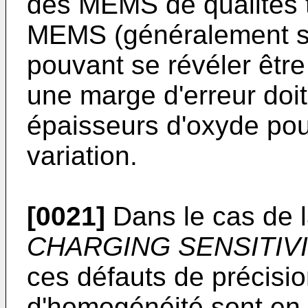
des MEMS de qualités t
MEMS (généralement su
pouvant se révéler être
une marge d'erreur doit
épaisseurs d'oxyde pou
variation.
[0021]
Dans le cas de l
CHARGING SENSITIV
ces défauts de précision
d'homogénéité sont en o