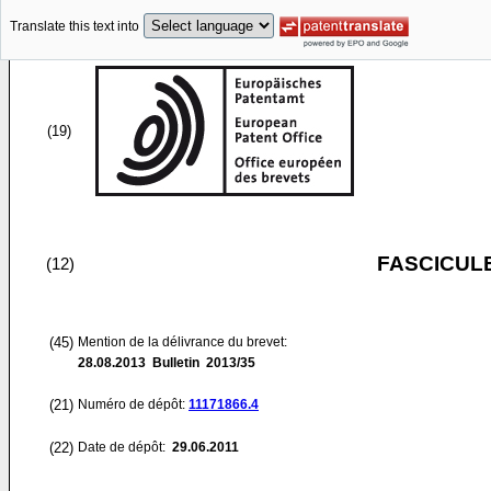
Translate this text into
(19)
FASCICUL
(12)
(45)
Mention de la délivrance du brevet:
28.08.2013
Bulletin 2013/35
(21)
Numéro de dépôt:
11171866.4
(22)
Date de dépôt:
29.06.2011