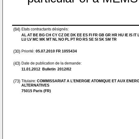
(84)
Etats contractants désignés:
AL AT BE BG CH CY CZ DE DK EE ES FI FR GB GR HR HU IE IS IT L
LU LV MC MK MT NL NO PL PT RO RS SE SI SK SM TR
(30)
Priorité:
05.07.2010
FR 1055434
(43)
Date de publication de la demande:
11.01.2012
Bulletin 2012/02
(73)
Titulaire:
COMMISSARIAT A L'ENERGIE ATOMIQUE ET AUX ENERG
ALTERNATIVES
75015 Paris (FR)