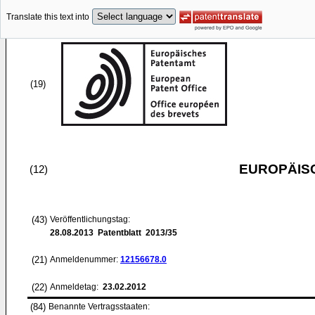
Translate this text into
(19)
EUROPÄIS
(12)
(43)
Veröffentlichungstag:
28.08.2013
Patentblatt 2013/35
(21)
Anmeldenummer:
12156678.0
(22)
Anmeldetag:
23.02.2012
(84)
Benannte Vertragsstaaten: