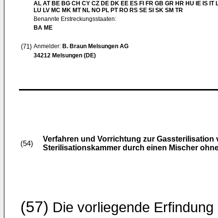
AL AT BE BG CH CY CZ DE DK EE ES FI FR GB GR HR HU IE IS IT L
LU LV MC MK MT NL NO PL PT RO RS SE SI SK SM TR
Benannte Erstreckungsstaaten:
BA ME
(71)
Anmelder:
B. Braun Melsungen AG
34212 Melsungen (DE)
Verfahren und Vorrichtung zur Gassterilisation
(54)
Sterilisationskammer durch einen Mischer ohn
(57)
Die vorliegende Erfindung