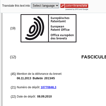
Translate this text into
(19)
FASCICUL
(12)
(45)
Mention de la délivrance du brevet:
06.11.2013
Bulletin 2013/45
(21)
Numéro de dépôt:
10770846.3
(22)
Date de dépôt:
08.09.2010