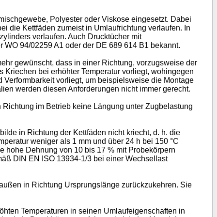
mischgewebe, Polyester oder Viskose eingesetzt. Dabei
ei die Kettfäden zumeist in Umlaufrichtung verlaufen. In
ylinders verlaufen. Auch Drucktücher mit
er
WO 94/02259 A1
oder der
DE 689 614 B1
bekannt.
ehr gewünscht, dass in einer Richtung, vorzugsweise der
 Kriechen bei erhöhter Temperatur vorliegt, wohingegen
d Verformbarkeit vorliegt, um beispielsweise die Montage
lien werden diesen Anforderungen nicht immer gerecht.
en Richtung im Betrieb keine Längung unter Zugbelastung
e in Richtung der Kettfäden nicht kriecht, d. h. die
peratur weniger als 1 mm und über 24 h bei 150 °C
eine hohe Dehnung von 10 bis 17 % mit Probekörpern
emäß DIN EN ISO 13934-1/3 bei einer Wechsellast
on außen in Richtung Ursprungslänge zurückzukehren. Sie
höhten Temperaturen in seinen Umlaufeigenschaften in