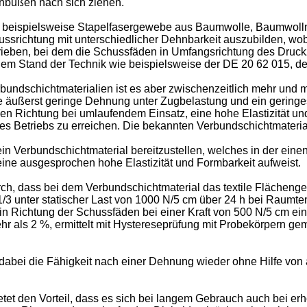
inbußen nach sich ziehen.
en beispielsweise Stapelfasergewebe aus Baumwolle, Baumwoll
chussrichtung mit unterschiedlicher Dehnbarkeit auszubilden, wob
rieben, bei dem die Schussfäden in Umfangsrichtung des Druckz
 dem Stand der Technik wie beispielsweise der
DE 20 62 015
, d
undschichtmaterialien ist es aber zwischenzeitlich mehr und m
e äußerst geringe Dehnung unter Zugbelastung und ein geringes
en Richtung bei umlaufendem Einsatz, eine hohe Elastizität un
s Betriebs zu erreichen. Die bekannten Verbundschichtmateria
ein Verbundschichtmaterial bereitzustellen, welches in der ein
eine ausgesprochen hohe Elastizität und Formbarkeit aufweist.
 dass bei dem Verbundschichtmaterial das textile Flächengebild
unter statischer Last von 1000 N/5 cm über 24 h bei Raumtem
e in Richtung der Schussfäden bei einer Kraft von 500 N/5 cm 
r als 2 %, ermittelt mit Hystereseprüfung mit Probekörpern g
ibt dabei die Fähigkeit nach einer Dehnung wieder ohne Hilfe v
et den Vorteil, dass es sich bei langem Gebrauch auch bei er