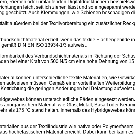
dern, Riemen oder umlaufenden Digitaldrucktüchern beispielswei
chtungen leicht seitlich ziehen lässt und so eingespannt werde
ung geschützt. Auch Klemmungen, wie Schienen beschädigen die 
ällt außerdem bei der Textilvorbereitung ein zusätzlicher Reck
ndschichtmaterial erzielt, wenn das textile Flächengebilde in 
rn gemäß DIN EN ISO 13934-1/3 aufweist.
mbarkeit des Verbundschichtmaterials in Richtung der Schussfäd
fäden bei einer Kraft von 500 N/5 cm eine hohe Dehnung von 
aterial können unterschiedliche textile Materialien, wie Gewi
n aufweisen müssen. Gemäß einer vorteilhaften Weiterbildung d
ettrichtung die geringen Änderungen bei Belastung aufweist u
ybridgewebes können unterschiedliche Fäden eingesetzt werde
us anorganischem Material, wie Glas, Metall, Basalt oder Kerami
mehr als 175 °C stand halten. Innerhalb des Hybridgewebes kö
rialien aus der Textilindustrie wie native oder Polymerfasern
us hochelastischem Material erreicht. Dabei kann bei kann es