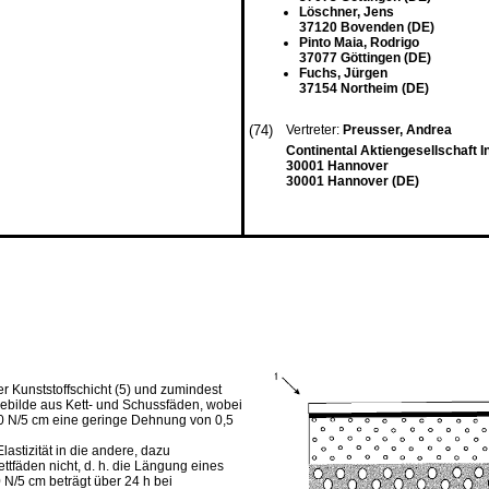
Löschner, Jens
37120 Bovenden (DE)
Pinto Maia, Rodrigo
37077 Göttingen (DE)
Fuchs, Jürgen
37154 Northeim (DE)
(74)
Vertreter:
Preusser, Andrea
Continental Aktiengesellschaft I
30001 Hannover
30001 Hannover (DE)
er Kunststoffschicht (5) und zumindest
ngebilde aus Kett- und Schussfäden, wobei
500 N/5 cm eine geringe Dehnung von 0,5
astizität in die andere, dazu
ttfäden nicht, d. h. die Längung eines
N/5 cm beträgt über 24 h bei