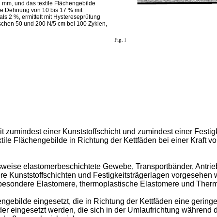
 mm, und das textile Flächengebilde
ohe Dehnung von 10 bis 17 % mit
s 2 %, ermittelt mit Hystereseprüfung
schen 50 und 200 N/5 cm bei 100 Zyklen,
it zumindest einer Kunststoffschicht und zumindest einer Festig
ile Flächengebilde in Richtung der Kettfäden bei einer Kraft v
sweise elastomerbeschichtete Gewebe, Transportbänder, Antrieb
 Kunststoffschichten und Festigkeitsträgerlagen vorgesehen we
besondere Elastomere, thermoplastische Elastomere und Therm
hengebilde eingesetzt, die in Richtung der Kettfäden eine geri
er eingesetzt werden, die sich in der Umlaufrichtung während 