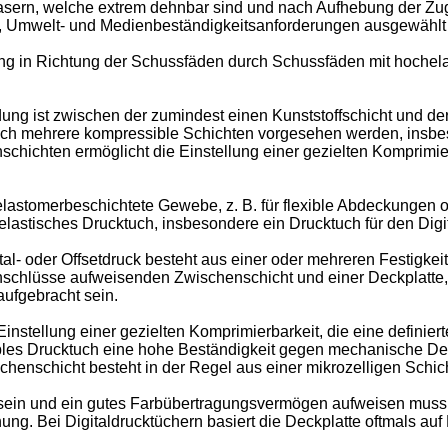
asern, welche extrem dehnbar sind und nach Aufhebung der Zug
-, Umwelt- und Medienbeständigkeitsanforderungen ausgewähl
ng in Richtung der Schussfäden durch Schussfäden mit hochela
ng ist zwischen der zumindest einen Kunststoffschicht und der
ch mehrere kompressible Schichten vorgesehen werden, insbe
chichten ermöglicht die Einstellung einer gezielten Komprimie
lastomerbeschichtete Gewebe, z. B. für flexible Abdeckungen 
lastisches Drucktuch, insbesondere ein Drucktuch für den Digit
al- oder Offsetdruck besteht aus einer oder mehreren Festigkeit
schlüsse aufweisenden Zwischenschicht und einer Deckplatte, di
aufgebracht sein.
nstellung einer gezielten Komprimierbarkeit, die eine definie
ibles Drucktuch eine hohe Beständigkeit gegen mechanische Def
henschicht besteht in der Regel aus einer mikrozelligen Schi
sein und ein gutes Farbübertragungsvermögen aufweisen muss, b
g. Bei Digitaldrucktüchern basiert die Deckplatte oftmals auf 