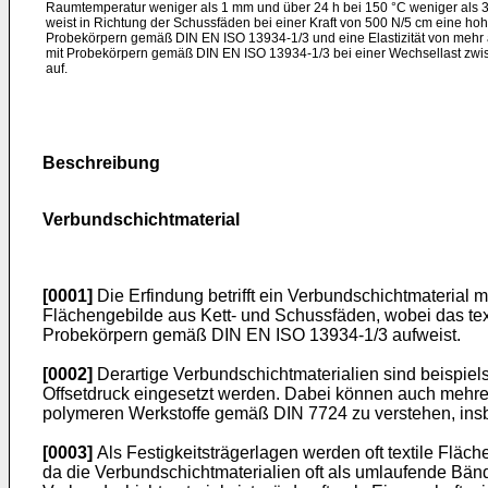
Raumtemperatur weniger als 1 mm und über 24 h bei 150 °C weniger als 3
weist in Richtung der Schussfäden bei einer Kraft von 500 N/5 cm eine h
Probekörpern gemäß DIN EN ISO 13934-1/3 und eine Elastizität von mehr al
mit Probekörpern gemäß DIN EN ISO 13934-1/3 bei einer Wechsellast zwi
auf.
Beschreibung
Verbundschichtmaterial
[0001]
Die Erfindung betrifft ein Verbundschichtmaterial m
Flächengebilde aus Kett- und Schussfäden, wobei das text
Probekörpern gemäß DIN EN ISO 13934-1/3 aufweist.
[0002]
Derartige Verbundschichtmaterialien sind beispiel
Offsetdruck eingesetzt werden. Dabei können auch mehrere
polymeren Werkstoffe gemäß DIN 7724 zu verstehen, ins
[0003]
Als Festigkeitsträgerlagen werden oft textile Fläc
da die Verbundschichtmaterialien oft als umlaufende Bänd