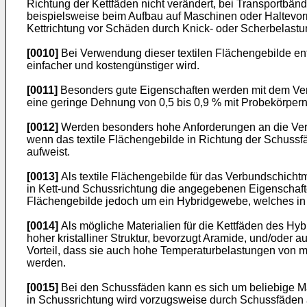
Richtung der Kettfäden nicht verändert, bei Transportbän
beispielsweise beim Aufbau auf Maschinen oder Haltevorri
Kettrichtung vor Schäden durch Knick- oder Scherbelast
[0010]
Bei Verwendung dieser textilen Flächengebilde entf
einfacher und kostengünstiger wird.
[0011]
Besonders gute Eigenschaften werden mit dem Verbu
eine geringe Dehnung von 0,5 bis 0,9 % mit Probekörpe
[0012]
Werden besonders hohe Anforderungen an die Verfor
wenn das textile Flächengebilde in Richtung der Schuss
aufweist.
[0013]
Als textile Flächengebilde für das Verbundschichtm
in Kett-und Schussrichtung die angegebenen Eigenschafte
Flächengebilde jedoch um ein Hybridgewebe, welches in K
[0014]
Als mögliche Materialien für die Kettfäden des H
hoher kristalliner Struktur, bevorzugt Aramide, und/oder a
Vorteil, dass sie auch hohe Temperaturbelastungen von 
werden.
[0015]
Bei den Schussfäden kann es sich um beliebige Mate
in Schussrichtung wird vorzugsweise durch Schussfäden a