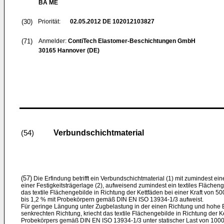
BA ME
(30)
Priorität:
02.05.2012
DE 102012103827
(71)
Anmelder:
ContiTech Elastomer-Beschichtungen GmbH
30165 Hannover (DE)
Verbundschichtmaterial
(54)
(57)
Die Erfindung betrifft ein Verbundschichtmaterial (1) mit zumindest ein
einer Festigkeitsträgerlage (2), aufweisend zumindest ein textiles Fläche
das textile Flächengebilde in Richtung der Kettfäden bei einer Kraft von 
bis 1,2 % mit Probekörpern gemäß DIN EN ISO 13934-1/3 aufweist.
Für geringe Längung unter Zugbelastung in der einen Richtung und hohe El
senkrechten Richtung, kriecht das textile Flächengebilde in Richtung der Ke
Probekörpers gemäß DIN EN ISO 13934-1/3 unter statischer Last von 1000 