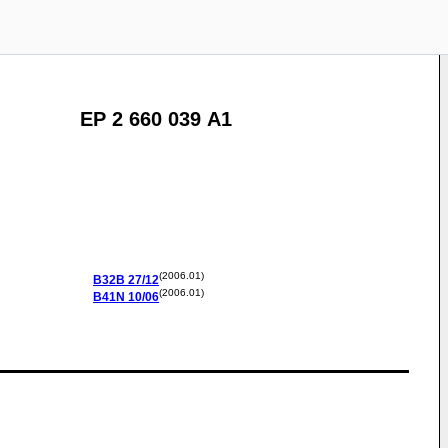
EP 2 660 039 A1
(2006.01)
B32B
27/12
(2006.01)
B41N
10/06