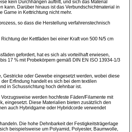
se kein Durchhängen auftritt, und sich das Material
n kann. Darüber hinaus ist das Verbundschichtmaterial in
Garne in Kettrichtung nicht mehr.
prozess, so dass die Herstellung verfahrenstechnisch
Richtung der Kettfäden bei einer Kraft von 500 N/5 cm
en gefordert, hat es sich als vorteilhaft erwiesen,
15 bis 17 % mit Probekörpern gemäß DIN EN ISO 13934-1/3
rke, Gestricke oder Gewebe eingesetzt werden, wobei diese
er Erfindung handelt es sich bei dem textilen
nd in Schussrichtung hoch dehnbar ist.
n. Vorzugsweise werden hochfeste Fäden/Filamente mit
k, eingesetzt. Diese Materialien bieten zusätzlich den
nnen auch Hybridgarne oder Hybridcorde verwendet
 handeln. Die hohe Dehnbarkeit der Festigkeitsträgerlage
 sich beispielsweise um Polyamid, Polyester, Baumwolle,