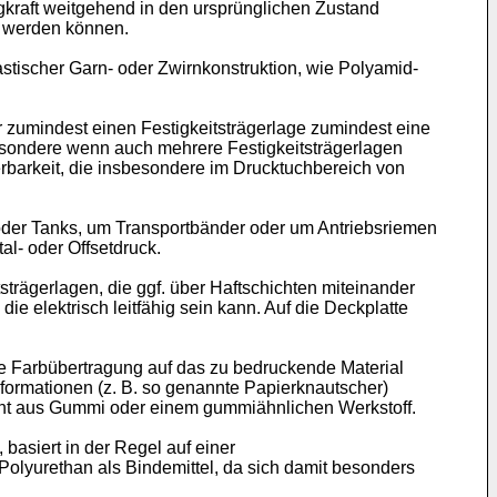
kraft weitgehend in den ursprünglichen Zustand
t werden können.
stischer Garn- oder Zwirnkonstruktion, wie Polyamid-
 zumindest einen Festigkeitsträgerlage zumindest eine
sondere wenn auch mehrere Festigkeitsträgerlagen
rbarkeit, die insbesondere im Drucktuchbereich von
oder Tanks, um Transportbänder oder um Antriebsriemen
al- oder Offsetdruck.
strägerlagen, die ggf. über Haftschichten miteinander
e elektrisch leitfähig sein kann. Auf die Deckplatte
rte Farbübertragung auf das zu bedruckende Material
ormationen (z. B. so genannte Papierknautscher)
cht aus Gummi oder einem gummiähnlichen Werkstoff.
asiert in der Regel auf einer
Polyurethan als Bindemittel, da sich damit besonders