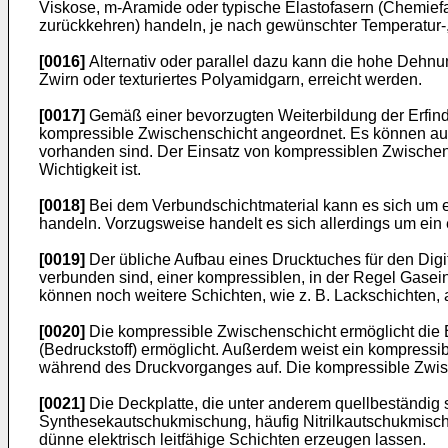
Viskose, m-Aramide oder typische Elastofasern (Chemief
zurückkehren) handeln, je nach gewünschter Temperatur
[0016]
Alternativ oder parallel dazu kann die hohe Dehnu
Zwirn oder texturiertes Polyamidgarn, erreicht werden.
[0017]
Gemäß einer bevorzugten Weiterbildung der Erfindu
kompressible Zwischenschicht angeordnet. Es können au
vorhanden sind. Der Einsatz von kompressiblen Zwischens
Wichtigkeit ist.
[0018]
Bei dem Verbundschichtmaterial kann es sich um e
handeln. Vorzugsweise handelt es sich allerdings um ein e
[0019]
Der übliche Aufbau eines Drucktuches für den Digit
verbunden sind, einer kompressiblen, in der Regel Gasein
können noch weitere Schichten, wie z. B. Lackschichten, 
[0020]
Die kompressible Zwischenschicht ermöglicht die Ei
(Bedruckstoff) ermöglicht. Außerdem weist ein kompress
während des Druckvorganges auf. Die kompressible Zwisc
[0021]
Die Deckplatte, die unter anderem quellbeständig 
Synthesekautschukmischung, häufig Nitrilkautschukmischun
dünne elektrisch leitfähige Schichten erzeugen lassen.