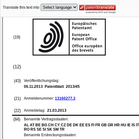
Translate this text into
(19)
(12)
(43)
Veröffentlichungstag:
06.11.2013
Patentblatt 2013/45
(21)
Anmeldenummer:
13160277.3
(22)
Anmeldetag:
21.03.2013
(84)
Benannte Vertragsstaaten:
AL AT BE BG CH CY CZ DE DK EE ES FI FR GB GR HR HU IE IS IT
RO RS SE SI SK SM TR
Benannte Erstreckungsstaaten: