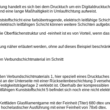
ung handelt es sich bei dem Drucktuch um ein Digitaldrucktu
 eine lange Maßhaltigkeit in Umlaufrichtung aufweist.
ststoffschicht eine farbübertragende, elektrisch leitfähige Schic
lektrisch leitfähigen Schicht können weitere Schichten aufgebr
e Oberflächenstruktur und -reinheit ist es von Vorteil, wenn da
ng näher erläutert werden, ohne auf dieses Beispiel beschränkt
 Verbundschichtmaterial im Schnitt
n Verbundschichtmaterials 1, hier speziell eines Drucktuches 1
 an der Unterseite mit einer Rückseitenbeschichtung 3 versehen
stigkeitsträgerlage 2 verklebt ist. Oberhalb der kompressiblen Z
tfähigen Kunststoffschicht 5 befindet sich noch eine nicht elektr
ettfäden Glasfilamentgarne mit der Feinheit (Titer) 680 dtex 
hochelastischer Ausführung mit einer Feinheit von 78x6 dtex.