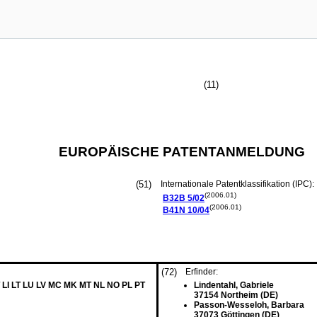
(11)
EUROPÄISCHE PATENTANMELDUNG
(51)
Internationale Patentklassifikation (IPC):
(2006.01)
B32B
5/02
(2006.01)
B41N
10/04
(72)
Erfinder:
 LI LT LU LV MC MK MT NL NO PL PT
Lindentahl, Gabriele
37154 Northeim (DE)
Passon-Wesseloh, Barbara
37073 Göttingen (DE)