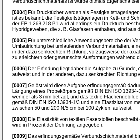
Verbundschichtmaterials ist würde oftmals Eigenschaftse
[0004]
Für Drucktücher werden als Festigkeitsträgerlag
ist es bekannt, die Festigkeitsträgerlagen in Kett- und S
der
EP 1 268 218 B1
wird allerdings ein Drucktuch besch
Hybridgeweben, die z. B. Glasfasern enthalten, sind aus
[0005]
Für unterschiedliche Anwendungsbereiche der Verb
Umlaufrichtung bei umlaufenden Verbundmaterialien, ein
in der dazu senkrechten Richtung, vorzugsweise der axial
zu erleichtern oder gewünschte Ausformungen während de
[0006]
Der Erfindung liegt daher die Aufgabe zu Grunde, 
aufweist und in der anderen, dazu senkrechten Richtung 
[0007]
Gelöst wird diese Aufgabe erfindungsgemäß dadurch,
Längung eines Probekörpers gemäß DIN EN ISO 13934-1/3 
weniger als 3 mm beträgt, und das textile Flächengebild
gemäß DIN EN ISO 13934-1/3 und eine Elastizität von meh
zwischen 50 und 200 N/5 cm bei 100 Zyklen, aufweist.
[0008]
Die Elastizität von textilen Faserstoffen beschre
wird in Prozent der Dehnung angegeben.
[0009]
Das erfindungsgemäße Verbundschichtmaterial biet