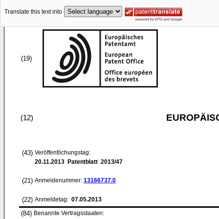
Translate this text into
(19)
EUROPÄIS
(12)
(43)
Veröffentlichungstag:
20.11.2013
Patentblatt 2013/47
(21)
Anmeldenummer:
13166737.0
(22)
Anmeldetag:
07.05.2013
(84)
Benannte Vertragsstaaten: