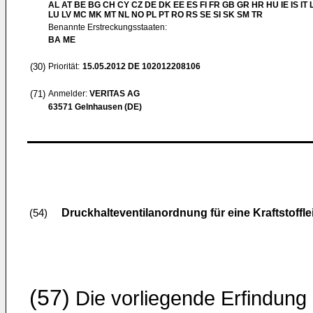
AL AT BE BG CH CY CZ DE DK EE ES FI FR GB GR HR HU IE IS IT L
LU LV MC MK MT NL NO PL PT RO RS SE SI SK SM TR
Benannte Erstreckungsstaaten:
BA ME
(30)
Priorität:
15.05.2012
DE 102012208106
(71)
Anmelder:
VERITAS AG
63571 Gelnhausen (DE)
Druckhalteventilanordnung für eine Kraftstoffle
(54)
(57)
Die vorliegende Erfindung