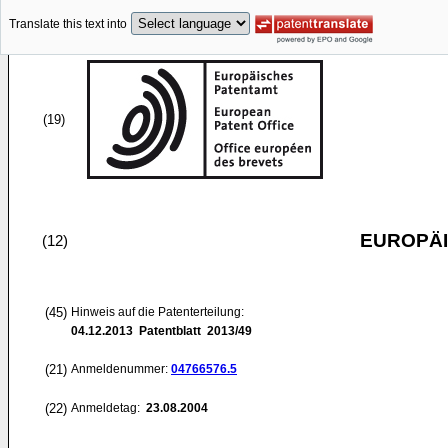
Translate this text into
(19)
EUROPÄI
(12)
(45)
Hinweis auf die Patenterteilung:
04.12.2013
Patentblatt 2013/49
(21)
Anmeldenummer:
04766576.5
(22)
Anmeldetag:
23.08.2004