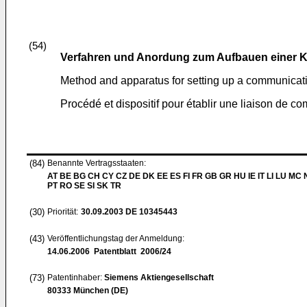
(54)
Verfahren und Anordung zum Aufbauen einer
Method and apparatus for setting up a communicati
Procédé et dispositif pour établir une liaison de c
(84)
Benannte Vertragsstaaten:
AT BE BG CH CY CZ DE DK EE ES FI FR GB GR HU IE IT LI LU MC 
PT RO SE SI SK TR
(30)
Priorität:
30.09.2003
DE 10345443
(43)
Veröffentlichungstag der Anmeldung:
14.06.2006
Patentblatt 2006/24
(73)
Patentinhaber:
Siemens Aktiengesellschaft
80333 München (DE)