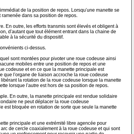
immédiat de la position de repos. Lorsqu'une manette se
st ramenée dans sa position de repos.
 En outre, les efforts transmis sont élevés et obligent à
n, d'autant que tout élément entrant dans la chaine de
le à la sécurité du dispositif.
convénients ci-dessus.
 lequel sont montées pour pivoter une roue codeuse ainsi
chacune mobiles entre une position de repos et une
ue codeuse et en ce que la manette principale est
re que l'organe de liaison accroche la roue codeuse
libérant la rotation de la roue codeuse lorsque la manette
e lorsque l'autre est hors de sa position de repos.
ple. En outre, la manette principale est rendue solidaire
econdaire ne peut déplacer la roue codeuse
le est bloquée en rotation de sorte que seule la manette
ette principale et une extrémité libre agencée pour
en arc de cercle coaxialement à la roue codeuse et qui sont
chacune un renfoncement pour recevoir une partie de