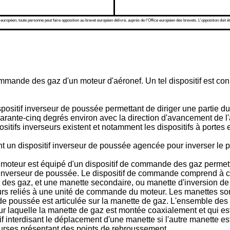
 européen, toute personne peut faire opposition au brevet européen délivré, auprès de l'Office européen des brevets. L'opposition doit êt
mmande des gaz d'un moteur d'aéronef. Un tel dispositif est co
sitif inverseur de poussée permettant de diriger une partie du f
ante-cinq degrés environ avec la direction d'avancement de l'aé
sitifs inverseurs existent et notamment les dispositifs à portes et 
t un dispositif inverseur de poussée agencée pour inverser le pa
l moteur est équipé d'un dispositif de commande des gaz permet
inverseur de poussée. Le dispositif de commande comprend à cet
 des gaz, et une manette secondaire, ou manette d'inversion de 
rs reliés à une unité de commande du moteur. Les manettes son
de poussée est articulée sur la manette de gaz. L'ensemble des
 laquelle la manette de gaz est montée coaxialement et qui est
if interdisant le déplacement d'une manette si l'autre manette es
urses présentant des points de rebroussement.