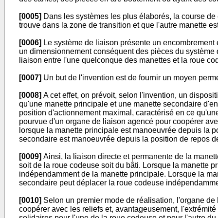
[0005]
Dans les systèmes les plus élaborés, la course de
trouve dans la zone de transition et que l'autre manette 
[0006]
Le système de liaison présente un encombrement et u
un dimensionnement conséquent des pièces du système de l
liaison entre l'une quelconque des manettes et la roue cod
[0007]
Un but de l'invention est de fournir un moyen perme
[0008]
A cet effet, on prévoit, selon l'invention, un disp
qu'une manette principale et une manette secondaire d'en
position d'actionnement maximal, caractérisé en ce qu'une
pourvue d'un organe de liaison agencé pour coopérer avec 
lorsque la manette principale est manoeuvrée depuis la pos
secondaire est manoeuvrée depuis la position de repos de 
[0009]
Ainsi, la liaison directe et permanente de la manet
soit de la roue codeuse soit du bâti. Lorsque la manette 
indépendamment de la manette principale. Lorsque la manet
secondaire peut déplacer la roue codeuse indépendammen
[0010]
Selon un premier mode de réalisation, l'organe de l
coopérer avec les reliefs et, avantageusement, l'extrémité 
solidaires pour l'une de la roue codeuse et pour l'autre du