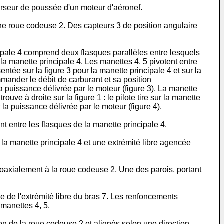
erseur de poussée d'un moteur d'aéronef.
une roue codeuse 2. Des capteurs 3 de position angulaire
ipale 4 comprend deux flasques parallèles entre lesquels
la manette principale 4. Les manettes 4, 5 pivotent entre
tée sur la figure 3 pour la manette principale 4 et sur la
ander le débit de carburant et sa position
a puissance délivrée par le moteur (figure 3). La manette
e à droite sur la figure 1 : le pilote tire sur la manette
la puissance délivrée par le moteur (figure 4).
t entre les flasques de la manette principale 4.
la manette principale 4 et une extrémité libre agencée
e coaxialement à la roue codeuse 2. Une des parois, portant
e de l'extrémité libre du bras 7. Les renfoncements
 manettes 4, 5.
tion de la roue codeuse 2 et alignés selon une direction