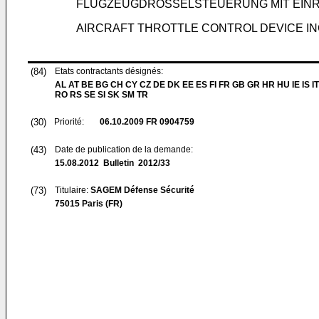
FLUGZEUGDROSSELSTEUERUNG MIT EIN
AIRCRAFT THROTTLE CONTROL DEVICE I
(84)
Etats contractants désignés:
AL AT BE BG CH CY CZ DE DK EE ES FI FR GB GR HR HU IE IS IT
RO RS SE SI SK SM TR
(30)
Priorité:
06.10.2009
FR 0904759
(43)
Date de publication de la demande:
15.08.2012
Bulletin 2012/33
(73)
Titulaire:
SAGEM Défense Sécurité
75015 Paris (FR)