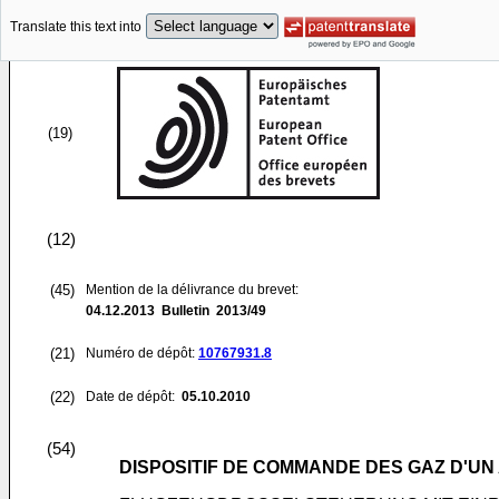
Translate this text into
(19)
(12)
(45)
Mention de la délivrance du brevet:
04.12.2013
Bulletin 2013/49
(21)
Numéro de dépôt:
10767931.8
(22)
Date de dépôt:
05.10.2010
(54)
DISPOSITIF DE COMMANDE DES GAZ D'U