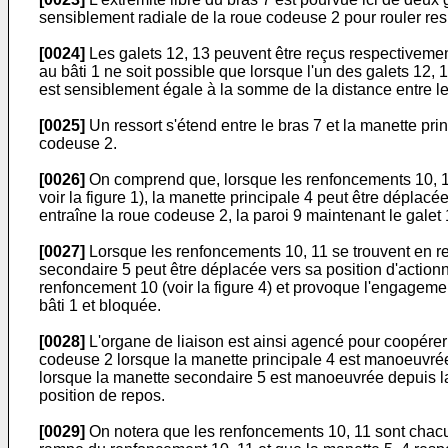
sensiblement radiale de la roue codeuse 2 pour rouler respe
[0024]
Les galets 12, 13 peuvent être reçus respectivemen
au bâti 1 ne soit possible que lorsque l'un des galets 12,
est sensiblement égale à la somme de la distance entre le
[0025]
Un ressort s'étend entre le bras 7 et la manette prin
codeuse 2.
[0026]
On comprend que, lorsque les renfoncements 10, 11 
voir la figure 1), la manette principale 4 peut être déplac
entraîne la roue codeuse 2, la paroi 9 maintenant le gale
[0027]
Lorsque les renfoncements 10, 11 se trouvent en re
secondaire 5 peut être déplacée vers sa position d'action
renfoncement 10 (voir la figure 4) et provoque l'engagemen
bâti 1 et bloquée.
[0028]
L'organe de liaison est ainsi agencé pour coopérer a
codeuse 2 lorsque la manette principale 4 est manoeuvrée 
lorsque la manette secondaire 5 est manoeuvrée depuis la 
position de repos.
[0029]
On notera que les renfoncements 10, 11 sont chacun 