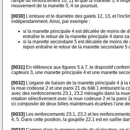
rampe du renfoncement 10, 11 et que la manette 5, 4 resp
mouvement de la manette 5, 4 se poursuit.
[0030]
L'entraxe et le diamètre des galets 12, 13, et l'in
indépendamment. Ainsi, par exemple :
si la manette principale 4 est décalée de moins de 
entraîne le retour de la manette principale 4 dans sa
si la manette secondaire 5 est décalée de moins de 
repos entraîne le retour de la manette secondaire 5 
[0031]
En référence aux figures 5 à 7, le dispositif con
capteurs 3, une manette principale 4 et une manette secon
[0032]
L'organe de liaison de la manette principale 4 à l
la roue codeuse 2 et une paroi 21 du bâti 1 entourant la
avec des renfoncements 23.1, 23.2 ménagés dans la roue 
rotation sélectivement avec la roue codeuse 2 et la paroi 
ici composée de deux billes maintenues écartées l'une de l
[0033]
Les renfoncements 23.1, 23.2 et les renfoncements
4, 5. Dans cette position, la goupille 22.1 est en saillie 
[0034]
Comme dans le premier mode de réalisation, en par