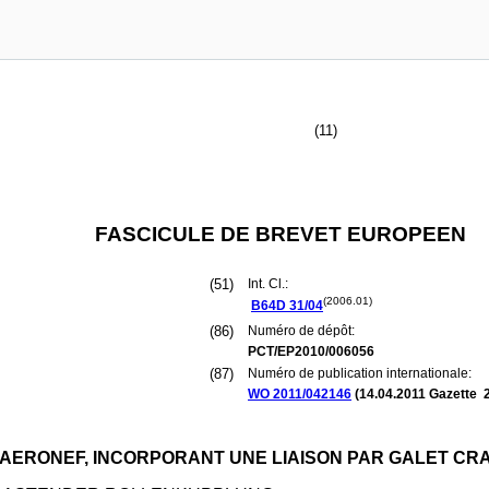
(11)
FASCICULE DE BREVET EUROPEEN
(51)
Int. Cl.:
(2006.01)
B64D
31/04
(86)
Numéro de dépôt:
PCT/EP2010/006056
(87)
Numéro de publication internationale:
WO 2011/042146
(
14.04.2011
Gazette 2
N AERONEF, INCORPORANT UNE LIAISON PAR GALET C