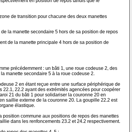
spectivement en position de repos tandis que le
la zone de transition pour chacune des deux manettes
t de la manette secondaire 5 hors de sa position de repos
nt de la manette principale 4 hors de sa position de
comme précédemment : un bâti 1, une roue codeuse 2, des
e la manette secondaire 5 à la roue codeuse 2.
odeuse 2 en étant reçue entre une surface périphérique de
es 22.1, 22.2 ayant des extrémités agencées pour coopérer
oi 21 du bâti 1 pour solidariser la couronne 20 en
en saillie externe de la couronne 20. La goupille 22.2 est
 organe élastique.
 sa position commune aux positions de repos des manettes
 saillie dans les renfoncements 23.2 et 24.2 respectivement.
de repos des manettes 4, 5 :