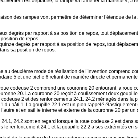
ectivement est déplacée, la rampe va ramener la manette 4, 5 re
clinaison des rampes vont permettre de déterminer l'étendue de 
deux degrés par rapport à sa position de repos, tout déplacemen
 position de repos,
quinze degrés par rapport à sa position de repos, tout déplaceme
dans sa position de repos.
forme au deuxième mode de réalisation de l'invention comprend 
daire 5 et une bielle 6 reliant de manière directe et permanent
a roue codeuse 2 comprend une couronne 20 entourant la roue c
 couronne 20. La couronne 20 reçoit à coulissement deux goupill
codeuse 2 et des renfoncements 24.1, 24.2 ménagés dans la par
21 du bâti 1. La goupille 22.1 est un pion rappelé élastiquement 
'autre et en saillie interne et externe de la couronne 20 par un
 24.1, 24.2 sont en regard lorsque la roue codeuse 2 est dans
dans le renfoncement 24.1 et la goupille 22.2 a ses extrémités en
tant de la position de la roue codeuse commune aux positions 