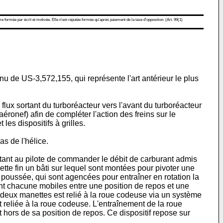
re formée par écrit et motivée. Elle n'est réputée formée qu'après paiement de la taxe d'opposition. (Art. 99(1)
nnu de
US-3,572,155
, qui représente l'art antérieur le plus
lux sortant du turboréacteur vers l'avant du turboréacteur
ronef) afin de compléter l'action des freins sur le
les dispositifs à grilles.
s de l'hélice.
tant au pilote de commander le débit de carburant admis
te fin un bâti sur lequel sont montées pour pivoter une
poussée, qui sont agencées pour entraîner en rotation la
t chacune mobiles entre une position de repos et une
 deux manettes est relié à la roue codeuse via un système
 reliée à la roue codeuse. L'entraînement de la roue
t hors de sa position de repos. Ce dispositif repose sur