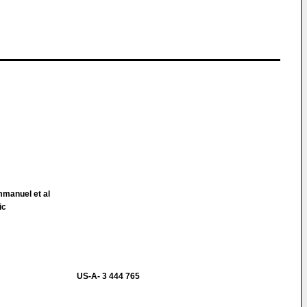
manuel et al
ic
US-A- 3 444 765