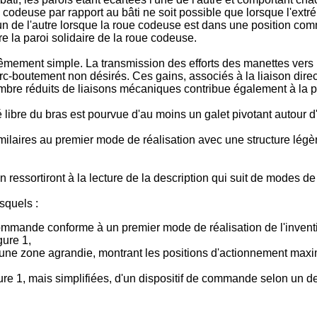
e codeuse par rapport au bâti ne soit possible que lorsque l'extré
un de l'autre lorsque la roue codeuse est dans une position com
re la paroi solidaire de la roue codeuse.
mement simple. La transmission des efforts des manettes vers 
d'arc-boutement non désirés. Ces gains, associés à la liaison dir
nombre réduits de liaisons mécaniques contribue également à la 
libre du bras est pourvue d'au moins un galet pivotant autour d'
laires au premier mode de réalisation avec une structure légèr
ressortiront à la lecture de la description qui suit de modes de ré
squels :
 commande conforme à un premier mode de réalisation de l'invent
gure 1,
 une zone agrandie, montrant les positions d'actionnement maxi
igure 1, mais simplifiées, d'un dispositif de commande selon un 