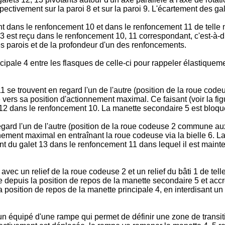
ctivement sur la paroi 8 et sur la paroi 9. L'écartement des galet
t dans le renfoncement 10 et dans le renfoncement 11 de telle 
 13 est reçu dans le renfoncement 10, 11 correspondant, c'est-à-
s parois et de la profondeur d'un des renfoncements.
cipale 4 entre les flasques de celle-ci pour rappeler élastiquemen
se trouvent en regard l'un de l'autre (position de la roue cod
ée vers sa position d'actionnement maximal. Ce faisant (voir la fi
t 12 dans le renfoncement 10. La manette secondaire 5 est bloqu
gard l'un de l'autre (position de la roue codeuse 2 commune aux
nement maximal en entraînant la roue codeuse via la bielle 6. L
t du galet 13 dans le renfoncement 11 dans lequel il est mainten
vec un relief de la roue codeuse 2 et un relief du bâti 1 de tel
depuis la position de repos de la manette secondaire 5 et accroc
position de repos de la manette principale 4, en interdisant u
équipé d'une rampe qui permet de définir une zone de transition