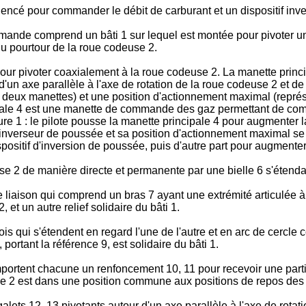
gencé pour commander le débit de carburant et un dispositif inv
ommande comprend un bâti 1 sur lequel est montée pour pivoter 
du pourtour de la roue codeuse 2.
pour pivoter coaxialement à la roue codeuse 2. La manette princ
un axe parallèle à l'axe de rotation de la roue codeuse 2 et de 
s deux manettes) et une position d'actionnement maximal (représen
ipale 4 est une manette de commande des gaz permettant de comm
re 1 : le pilote pousse la manette principale 4 pour augmenter l
erseur de poussée et sa position d'actionnement maximal se trouv
positif d'inversion de poussée, puis d'autre part pour augmenter 
e 2 de manière directe et permanente par une bielle 6 s'étendan
liaison qui comprend un bras 7 ayant une extrémité articulée à 
 et un autre relief solidaire du bâti 1.
ois qui s'étendent en regard l'une de l'autre et en arc de cercl
 portant la référence 9, est solidaire du bâti 1.
omportent chacune un renfoncement 10, 11 pour recevoir une parti
use 2 est dans une position commune aux positions de repos des
galets 12, 13 pivotants autour d'un axe parallèle à l'axe de rota