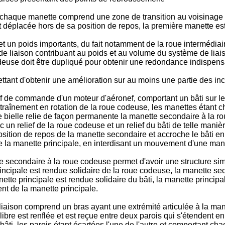
 chaque manette comprend une zone de transition au voisinage 
est déplacée hors de sa position de repos, la première manette e
n poids importants, du fait notamment de la roue intermédiaire.
iaison contribuant au poids et au volume du système de liaiso
euse doit être dupliqué pour obtenir une redondance indispensab
ttant d'obtenir une amélioration sur au moins une partie des in
ositif de commande d'un moteur d'aéronef, comportant un bâti sur
traînement en rotation de la roue codeuse, les manettes étant 
 bielle relie de façon permanente la manette secondaire à la ro
un relief de la roue codeuse et un relief du bâti de telle maniè
ition de repos de la manette secondaire et accroche le bâti en 
la manette principale, en interdisant un mouvement d'une manett
te secondaire à la roue codeuse permet d'avoir une structure sim
principale est rendue solidaire de la roue codeuse, la manette s
te principale est rendue solidaire du bâti, la manette principa
t de la manette principale.
iaison comprend un bras ayant une extrémité articulée à la man
libre est renflée et est reçue entre deux parois qui s'étendent 
 bâti, les parois étant écartées l'une de l'autre et comportant 