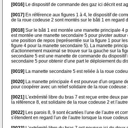
[0016]
Le dispositif de commande des gaz ici décrit est a
[0017]
En référence aux figures 1 à 4, le dispositif de c
de la roue codeuse 2 sont montés sur le bâti 1 en regard 
[0018]
Sur le bâti 1 est montée une manette principale 4 
est montée une manette secondaire 5 pour pivoter autour d'
une position de repos (représentée sur la figure 1 pour le
figure 4 pour la manette secondaire 5). La manette princ
d'actionnement maximal se trouve sur la gauche sur la figu
secondaire 5 est une manette de commande du dispositif inv
secondaire 5 pour obtenir d'une part le déploiement du dis
[0019]
La manette secondaire 5 est reliée à la roue codeus
[0020]
La manette principale 4 est pourvue d'un organe de 
pour coopérer avec un relief solidaire de la roue codeuse 2,
[0021]
L'extrémité libre du bras 7 est reçue entre deux par
la référence 8, est solidaire de la roue codeuse 2 et l'autre,
[0022]
Les parois 8, 9 sont écartées l'une de l'autre et c
s'étendent en regard l'un de l'autre lorsque la roue code
[0023]
L'extrémité libre du bras 7 est pourvue ici de deux 