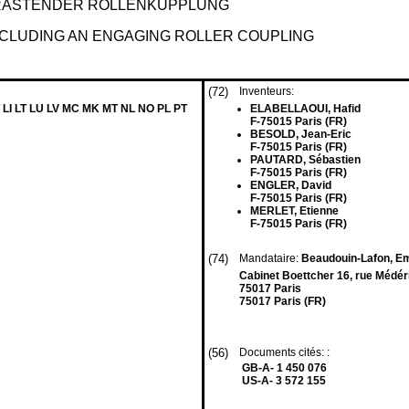
RASTENDER ROLLENKUPPLUNG
NCLUDING AN ENGAGING ROLLER COUPLING
(72)
Inventeurs:
 LI LT LU LV MC MK MT NL NO PL PT
ELABELLAOUI, Hafid
F-75015 Paris (FR)
BESOLD, Jean-Eric
F-75015 Paris (FR)
PAUTARD, Sébastien
F-75015 Paris (FR)
ENGLER, David
F-75015 Paris (FR)
MERLET, Etienne
F-75015 Paris (FR)
(74)
Mandataire:
Beaudouin-Lafon, Em
Cabinet Boettcher 16, rue Médér
75017 Paris
75017 Paris (FR)
(56)
Documents cités: :
GB-A- 1 450 076
US-A- 3 572 155