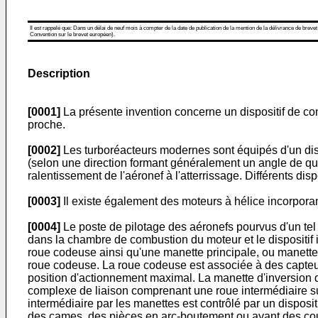
Il est rappelé que: Dans un délai de neuf mois à compter de la date de publication de la mention de la délivrance de brevet
Convention sur le brevet européen).
Description
[0001]
La présente invention concerne un dispositif de co
proche.
[0002]
Les turboréacteurs modernes sont équipés d'un dispo
(selon une direction formant généralement un angle de quar
ralentissement de l'aéronef à l'atterrissage. Différents dispo
[0003]
Il existe également des moteurs à hélice incorporan
[0004]
Le poste de pilotage des aéronefs pourvus d'un te
dans la chambre de combustion du moteur et le dispositif 
roue codeuse ainsi qu'une manette principale, ou manette
roue codeuse. La roue codeuse est associée à des capteu
position d'actionnement maximal. La manette d'inversion 
complexe de liaison comprenant une roue intermédiaire sur
intermédiaire par les manettes est contrôlé par un disposit
des cames, des pièces en arc-boutement ou ayant des co