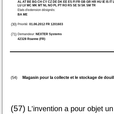
AL AT BE BG CH CY CZ DE DK EE ES FI FR GB GR HR HU IE IS IT L
LU LV MC MK MT NL NO PL PT RO RS SE SI SK SM TR
Etats d'extension désignés:
BA ME
(30)
Priorité:
01.06.2012
FR 1201603
(71)
Demandeur:
NEXTER Systems
42328 Roanne (FR)
Magasin pour la collecte et le stockage de doui
(54)
(57)
L'invention a pour objet un