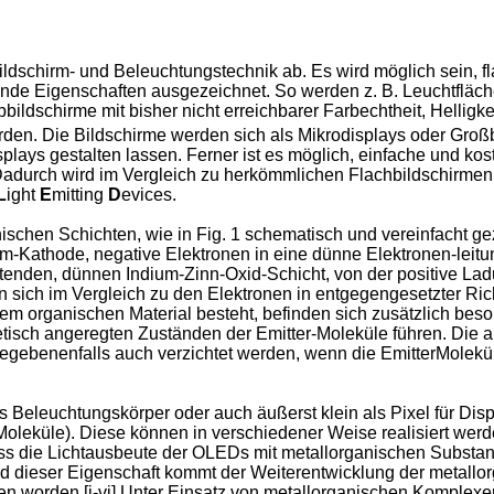
ildschirm- und Beleuchtungstechnik ab. Es wird möglich sein, f
erende Eigenschaften ausgezeichnet. So werden z. B. Leuchtflä
rbbildschirme mit bisher nicht erreichbarer Farbechtheit, Helli
rden. Die Bildschirme werden sich als Mikrodisplays oder Groß
isplays gestalten lassen. Ferner ist es möglich, einfache und k
adurch wird im Vergleich zu herkömmlichen Flachbildschirmen 
L
ight
E
mitting
D
evices.
chen Schichten, wie in Fig. 1 schematisch und vereinfacht gezei
nium-Kathode, negative Elektronen in eine dünne Elektronen-leit
leitenden, dünnen Indium-Zinn-Oxid-Schicht, von der positive Lad
sich im Vergleich zu den Elektronen in entgegengesetzter Rich
einem organischen Material besteht, befinden sich zusätzlich be
tisch angeregten Zuständen der Emitter-Moleküle führen. Die 
gegebenenfalls auch verzichtet werden, wenn die EmitterMolekül
Beleuchtungskörper oder auch äußerst klein als Pixel für Displ
oleküle). Diese können in verschiedener Weise realisiert wer
ss die Lichtausbeute der OLEDs mit metallorganischen Substanze
nd dieser Eigenschaft kommt der Weiterentwicklung der metallor
ben worden.[i-vi] Unter Einsatz von metallorganischen Komplex