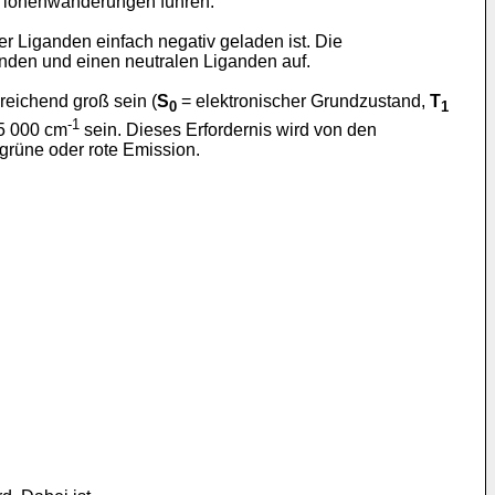
n lonenwanderungen führen.
er Liganden einfach negativ geladen ist. Die
den und einen neutralen Liganden auf.
eichend groß sein (
S
= elektronischer Grundzustand,
T
0
1
-1
25 000 cm
sein. Dieses Erfordernis wird von den
grüne oder rote Emission.