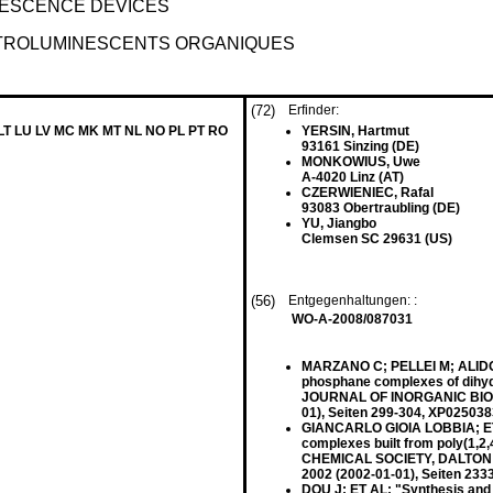
NESCENCE DEVICES
CTROLUMINESCENTS ORGANIQUES
(72)
Erfinder:
 LT LU LV MC MK MT NL NO PL PT RO
YERSIN, Hartmut
93161 Sinzing (DE)
MONKOWIUS, Uwe
A-4020 Linz (AT)
CZERWIENIEC, Rafal
93083 Obertraubling (DE)
YU, Jiangbo
Clemsen SC 29631 (US)
(56)
Entgegenhaltungen: :
WO-A-2008/087031
MARZANO C; PELLEI M; ALIDOR
phosphane complexes of dihydri
JOURNAL OF INORGANIC BIOCHE
01), Seiten 299-304, XP02503
GIANCARLO GIOIA LOBBIA; ET A
complexes built from poly(1,2
CHEMICAL SOCIETY, DALTON 
2002 (2002-01-01), Seiten 23
DOU J; ET AL: "Synthesis a