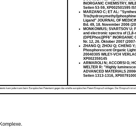
INORGANIC CHEMISTRY, WILEY-
Seiten 53-59, XP002501595 IS
MARZANO C; ET AL: "Synthesis,
Tris(hydroxymethyl)phosphine 
Ligand" JOURNAL OF MEDIC
Bd. 49, 18. November 2006 (2
MONKOWIUS; SVARTSOV U; FISC
and electronic spectra of (1,8
(DPEPhos)]PF6" INORGANIC 
Nr. 12, 26. Oktober 2007 (200
ZHANG Q; ZHOU Q; CHENG Y; W
Phosphorescent Organic Lig
20040305 WILEY-VCH VERLAG DE,
XP002359145
ARMAROLI N; ACCORSI G; HO
WELTER R: "Highly luminescent
ADVANCED MATERIALS 20060515
Seiten 1313-1316, XP0079100
s kann jedermann beim Europäischen Patentamt gegen das erteilte europäischen Patent Einspruch einlegen. Der Einspruch ist schriftli
)-Komplexe.