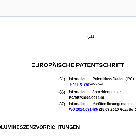
(11)
EUROPÄISCHE PATENTSCHRIFT
(51)
Internationale Patentklassifikation (IPC):
(2006.01)
H01L
51/30
(86)
Internationale Anmeldenummer:
PCT/EP2009/006149
(87)
Internationale Veröffentlichungsnummer:
WO 2010/031485
(
25.03.2010
Gazette 
ROLUMINESZENZVORRICHTUNGEN