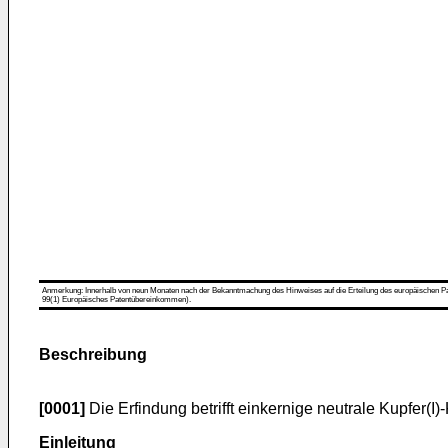
Anmerkung: Innerhalb von neun Monaten nach der Bekanntmachung des Hinweises auf die Erteilung des europäischen Patent
99(1) Europäisches Patentübereinkommen).
Beschreibung
[0001]
Die Erfindung betrifft einkernige neutrale Kupfer(I
Einleitung