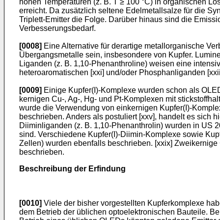
hohen Temperaturen (z. B. T ≥ 100 °C) in organischen Lö
erreicht. Da zusätzlich seltene Edelmetallsalze für die 
Triplett-Emitter die Folge. Darüber hinaus sind die Emiss
Verbesserungsbedarf.
[0008]
Eine Alternative für derartige metallorganische V
Übergangsmetalle sein, insbesondere von Kupfer. Lumines
Liganden (z. B. 1,10-Phenanthroline) weisen eine intensi
heteroaromatischen [xxi] und/oder Phosphanliganden [xxii,
[0009]
Einige Kupfer(I)-Komplexe wurden schon als OLED
kernigen Cu-, Ag-, Hg- und Pt-Komplexen mit stickstoffha
wurde die Verwendung von einkernigen Kupfer(I)-Komplex
beschrieben. Anders als postuliert [xxv], handelt es sic
Diiminliganden (z. B. 1,10-Phenanthrolin) wurden in
US 2
sind. Verschiedene Kupfer(I)-Diimin-Komplexe sowie Kupfer
Zellen) wurden ebenfalls beschrieben. [xxix] Zweikerni
beschrieben.
Beschreibung der Erfindung
[0010]
Viele der bisher vorgestellten Kupferkomplexe haben
dem Betrieb der üblichen optoelektronischen Bauteile. B