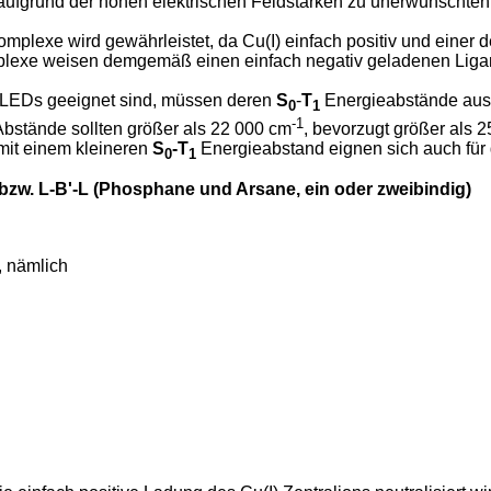
aufgrund der hohen elektrischen Feldstärken zu unerwünschte
mplexe wird gewährleistet, da Cu(I) einfach positiv und einer d
plexe weisen demgemäß einen einfach negativ geladenen Ligan
r OLEDs geeignet sind, müssen deren
S
-
T
Energieabstände ausr
0
1
-1
 Abstände sollten größer als 22 000 cm
, bevorzugt größer als 
mit einem kleineren
S
-T
Energieabstand eignen sich auch für 
0
1
zw. L-B'-L (Phosphane und Arsane, ein oder zweibindig)
, nämlich