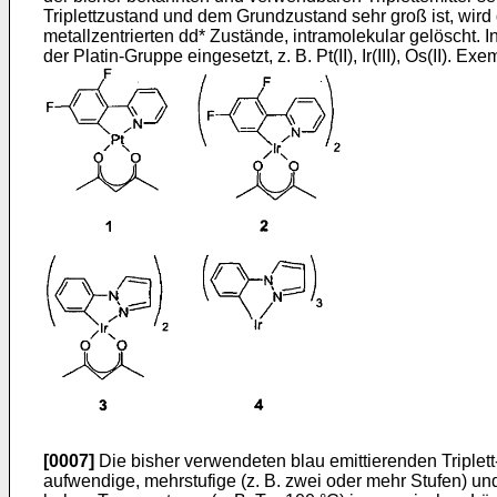
Triplettzustand und dem Grundzustand sehr groß ist, wird
metallzentrierten dd* Zustände, intramolekular gelöscht
der Platin-Gruppe eingesetzt, z. B. Pt(II), Ir(III), Os(II). 
[0007]
Die bisher verwendeten blau emittierenden Triplett
aufwendige, mehrstufige (z. B. zwei oder mehr Stufen) un