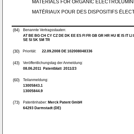
MATERIALS FOR ORGANIC ELECTROLUMI
MATÉRIAUX POUR DES DISPOSITIFS ÉLE
(84)
Benannte Vertragsstaaten:
AT BE BG CH CY CZ DE DK EE ES FI FR GB GR HR HU IE IS IT LI
SE SI SK SM TR
(30)
Priorität:
22.09.2008
DE 102008048336
(43)
Veröffentlichungstag der Anmeldung:
08.06.2011
Patentblatt 2011/23
(60)
Teilanmeldung:
13005843.1
13005844.9
(73)
Patentinhaber:
Merck Patent GmbH
64293 Darmstadt (DE)