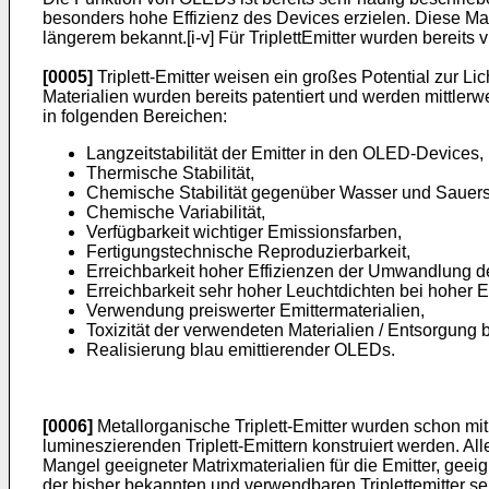
besonders hohe Effizienz des Devices erzielen. Diese Mate
längerem bekannt.[i-v] Für TriplettEmitter wurden bereits vi
[0005]
Triplett-Emitter weisen ein großes Potential zur Lic
Materialien wurden bereits patentiert und werden mittler
in folgenden Bereichen:
Langzeitstabilität der Emitter in den OLED-Devices,
Thermische Stabilität,
Chemische Stabilität gegenüber Wasser und Sauerst
Chemische Variabilität,
Verfügbarkeit wichtiger Emissionsfarben,
Fertigungstechnische Reproduzierbarkeit,
Erreichbarkeit hoher Effizienzen der Umwandlung des
Erreichbarkeit sehr hoher Leuchtdichten bei hoher Ef
Verwendung preiswerter Emittermaterialien,
Toxizität der verwendeten Materialien / Entsorgung
Realisierung blau emittierender OLEDs.
[0006]
Metallorganische Triplett-Emitter wurden schon mit
lumineszierenden Triplett-Emittern konstruiert werden. A
Mangel geeigneter Matrixmaterialien für die Emitter, geeig
der bisher bekannten und verwendbaren Triplettemitter se