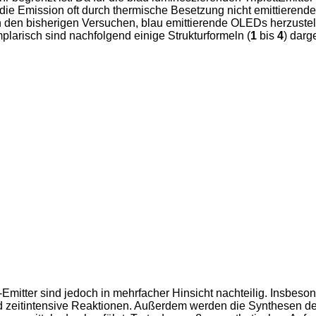
 die Emission oft durch thermische Besetzung nicht emittierend
. In den bisherigen Versuchen, blau emittierende OLEDs herzus
Exemplarisch sind nachfolgend einige Strukturformeln (
1
bis
4
) darge
-Emitter sind jedoch in mehrfacher Hinsicht nachteilig. Insbeso
d zeitintensive Reaktionen. Außerdem werden die Synthesen der