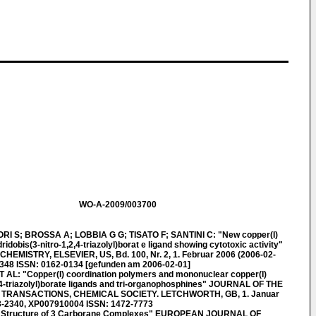
WO-A-2009/003700
I S; BROSSA A; LOBBIA G G; TISATO F; SANTINI C: "New copper(I)
dobis(3-nitro-1,2,4-triazolyl)borat e ligand showing cytotoxic activity"
MISTRY, ELSEVIER, US, Bd. 100, Nr. 2, 1. Februar 2006 (2006-02-
8348 ISSN: 0162-0134 [gefunden am 2006-02-01]
L: "Copper(I) coordination polymers and mononuclear copper(I)
,4-triazolyl)borate ligands and tri-organophosphines" JOURNAL OF THE
TRANSACTIONS, CHEMICAL SOCIETY. LETCHWORTH, GB, 1. Januar
33-2340, XP007910004 ISSN: 1472-7773
nd Structure of 3 Carborane Complexes" EUROPEAN JOURNAL OF