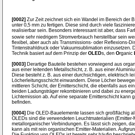
[0002]
Zur Zeit zeichnet sich ein Wandel im Bereich der B
unter 0,5 mm zu fertigen. Diese sind durch viele faszini
realisierbar sein. Besonders interessant ist aber, dass Fa
sowie sehr niedrigem Stromverbrauch herstellbar sein we
flexibel, aber auch als Transmissions- oder Reflexions-D
Tintenstrahldruck oder Vakuumsublimation einzusetzen. D
Technik basiert auf dem Prinzip der
OLED
s, den
O
rganic
[0003]
Derartige Bauteile bestehen vorwiegend aus organis
aus einer leitenden Metallschicht, z. B. aus einer Alumi
Diese besteht z. B. aus einer durchsichtigen, elektrisch 
Löcherleitungsschicht einwandern. Diese Löcher bewegen 
mittleren Schicht, der Emitterschicht, die ebenfalls aus 
beiden Ladungsträger rekombinieren und dabei zu energe
Lichtemission ab. Auf eine separate Emitterschicht kann 
befinden.
[0004]
Die OLED-Bauelemente lassen sich großflächig als 
OLEDs sind die verwendeten Leuchtmaterialien (Emitter-M
metallorganischer Verbindungen. Es lässt sich zeigen, da
kann als mit rein organischen Emitter-Materialien. Aufgru
Die Funktion von OLEDs ist bereits sehr häufig beschrie