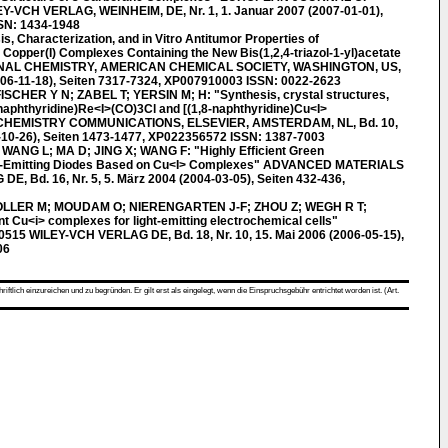
VCH VERLAG, WEINHEIM, DE, Nr. 1, 1. Januar 2007 (2007-01-01),
SN: 1434-1948
 Characterization, and in Vitro Antitumor Properties of
Copper(I) Complexes Containing the New Bis(1,2,4-triazol-1-yl)acetate
INAL CHEMISTRY, AMERICAN CHEMICAL SOCIETY, WASHINGTON, US,
006-11-18), Seiten 7317-7324, XP007910003 ISSN: 0022-2623
HER Y N; ZABEL T; YERSIN M; H: "Synthesis, crystal structures,
-naphthyridine)Re<I>(CO)3Cl and [(1,8-naphthyridine)Cu<I>
CHEMISTRY COMMUNICATIONS, ELSEVIER, AMSTERDAM, NL, Bd. 10,
7-10-26), Seiten 1473-1477, XP022356572 ISSN: 1387-7003
ANG L; MA D; JING X; WANG F: "Highly Efficient Green
ht-Emitting Diodes Based on Cu<I> Complexes" ADVANCED MATERIALS
 Bd. 16, Nr. 5, 5. März 2004 (2004-03-05), Seiten 432-436,
LLER M; MOUDAM O; NIERENGARTEN J-F; ZHOU Z; WEGH R T;
 Cu<i> complexes for light-emitting electrochemical cells"
 WILEY-VCH VERLAG DE, Bd. 18, Nr. 10, 15. Mai 2006 (2006-05-15),
06
ch einzureichen und zu begründen. Er gilt erst als eingelegt, wenn die Einspruchsgebühr entrichtet worden ist. (Art.