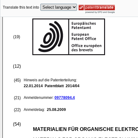
Translate this text into
(19)
(12)
(45)
Hinweis auf die Patenterteilung:
22.01.2014
Patentblatt 2014/04
(21)
Anmeldenummer:
09778094.4
(22)
Anmeldetag:
25.08.2009
(54)
MATERIALIEN FÜR ORGANISCHE ELEKT