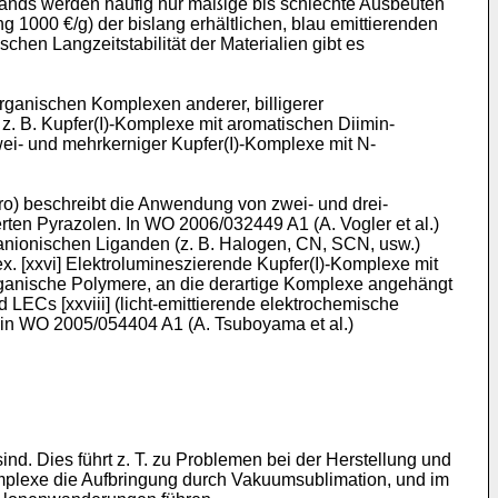
fwands werden häufig nur mäßige bis schlechte Ausbeuten
 1000 €/g) der bislang erhältlichen, blau emittierenden
chen Langzeitstabilität der Materialien gibt es
rganischen Komplexen anderer, billigerer
z. B. Kupfer(I)-Komplexe mit aromatischen Diimin-
wei- und mehrkerniger Kupfer(I)-Komplexe mit N-
ro
) beschreibt die Anwendung von zwei- und drei-
erten Pyrazolen. In
WO 2006/032449 A1 (A. Vogler et al.
)
anionischen Liganden (z. B. Halogen, CN, SCN, usw.)
x. [xxvi] Elektrolumineszierende Kupfer(I)-Komplexe mit
rganische Polymere, an die derartige Komplexe angehängt
 LECs [xxviii] (licht-emittierende elektrochemische
 in
WO 2005/054404 A1 (A. Tsuboyama et al.
)
ind. Dies führt z. T. zu Problemen bei der Herstellung und
Komplexe die Aufbringung durch Vakuumsublimation, und im