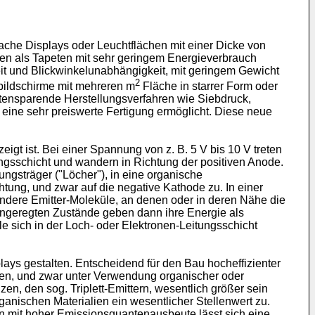
lache Displays oder Leuchtflächen mit einer Dicke von
chen als Tapeten mit sehr geringem Energieverbrauch
gkeit und Blickwinkelunabhängigkeit, mit geringem Gewicht
2
bildschirme mit mehreren m
Fläche in starrer Form oder
ostensparende Herstellungsverfahren wie Siebdruck,
eine sehr preiswerte Fertigung ermöglicht. Diese neue
gt ist. Bei einer Spannung von z. B. 5 V bis 10 V treten
ungsschicht und wandern in Richtung der positiven Anode.
ungsträger ("Löcher"), in eine organische
tung, und zwar auf die negative Kathode zu. In einer
sondere Emitter-Moleküle, an denen oder in deren Nähe die
angeregten Zustände geben dann ihre Energie als
e sich in der Loch- oder Elektronen-Leitungsschicht
ays gestalten. Entscheidend für den Bau hocheffizienter
den, und zwar unter Verwendung organischer oder
n, den sog. Triplett-Emittern, wesentlich größer sein
ganischen Materialien ein wesentlicher Stellenwert zu.
en mit hoher Emissionsquantenausbeute lässt sich eine