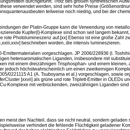
sungsmitteln durchgeführt. Trotz des großen synthetischen Au
Synthese verwendet werden, sind sehr hohe Preise (Größenordnung
ionsquantenausbeuten teilweise noch niedrig, und bei der chemis
erbindungen der Platin-Gruppe kann die Verwendung von metallo
zierende Kupfer(I)-Komplexe sind schon seit langem bekannt, 
ve rote Photolumineszenz auf.[xx] Ebenso ist eine große Zahl z
xxiii,xxiv] beschrieben worden, die intensiv lumineszieren.
-Emittermaterialien vorgeschlagen.
JP 2006/228936 (I. Toshihi
ltigen heteroaromatischen Liganden, insbesondere mit substitui
en mit einem dreizähnigen Trisphosphan- und einem kleinen, 
h hier jedoch höchstwahrscheinlich um einen zweikernigen Komple
005/0221115 A1 (A. Tsuboyama et al.
) vorgeschlagen, sowie o
Cluster [xxvii] als grüne und rote Triplett-Emitter in OLEDs und
ge Cu-Komplexe mit verbrückenden, zweizähnigen Liganden sind
 meist den Nachteil, dass sie nicht neutral, sondern geladen s
eispielsweise verhindert die fehlende Flüchtigkeit geladener 