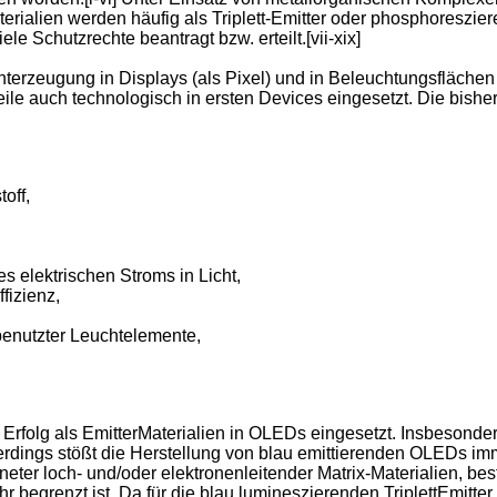
rialien werden häufig als Triplett-Emitter oder phosphoresziere
ele Schutzrechte beantragt bzw. erteilt.[vii-xix]
hterzeugung in Displays (als Pixel) und in Beleuchtungsflächen (z
weile auch technologisch in ersten Devices eingesetzt. Die bis
off,
 elektrischen Stroms in Licht,
fizienz,
 benutzter Leuchtelemente,
 Erfolg als EmitterMaterialien in OLEDs eingesetzt. Insbesonder
llerdings stößt die Herstellung von blau emittierenden OLEDs 
neter loch- und/oder elektronenleitender Matrix-Materialien, be
hr begrenzt ist. Da für die blau lumineszierenden TriplettEmitt