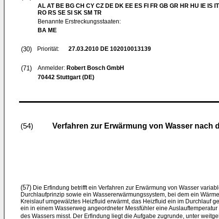
AL AT BE BG CH CY CZ DE DK EE ES FI FR GB GR HR HU IE IS IT
RO RS SE SI SK SM TR
Benannte Erstreckungsstaaten:
BA ME
(30)
Priorität:
27.03.2010
DE 102010013139
(71)
Anmelder:
Robert Bosch GmbH
70442 Stuttgart (DE)
Verfahren zur Erwärmung von Wasser nach 
(54)
(57)
Die Erfindung betrifft ein Verfahren zur Erwärmung von Wasser vari
Durchlaufprinzip sowie ein Wassererwärmungssystem, bei dem ein Wärme
Kreislauf umgewälztes Heizfluid erwärmt, das Heizfluid ein im Durchlauf 
ein in einem Wasserweg angeordneter Messfühler eine Auslauftemperatur
des Wassers misst. Der Erfindung liegt die Aufgabe zugrunde, unter weit