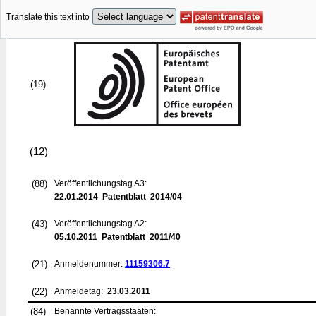
Translate this text into
(19)
(12)
(88)
Veröffentlichungstag A3:
22.01.2014
Patentblatt 2014/04
(43)
Veröffentlichungstag A2:
05.10.2011
Patentblatt 2011/40
(21)
Anmeldenummer:
11159306.7
(22)
Anmeldetag:
23.03.2011
(84)
Benannte Vertragsstaaten: