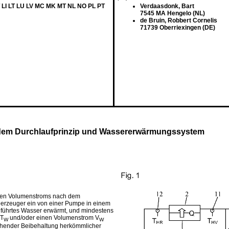
 LI LT LU LV MC MK MT NL NO PL PT
Verdaasdonk, Bart
7545 MA Hengelo (NL)
de Bruin, Robbert Cornelis
71739 Oberriexingen (DE)
dem Durchlaufprinzip und Wassererwärmungssystem
ablen Volumenstroms nach dem
erzeuger ein von einer Pumpe in einem
geführtes Wasser erwärmt, und mindestens
 T
und/oder einen Volumenstrom V
W
W
gehender Beibehaltung herkömmlicher