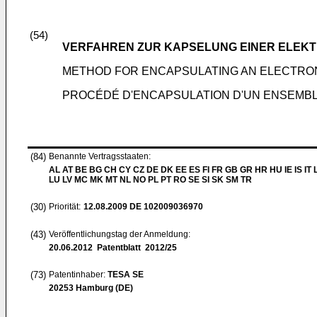
(54)
VERFAHREN ZUR KAPSELUNG EINER ELEK
METHOD FOR ENCAPSULATING AN ELECTRO
PROCÉDÉ D'ENCAPSULATION D'UN ENSEMB
(84)
Benannte Vertragsstaaten:
AL AT BE BG CH CY CZ DE DK EE ES FI FR GB GR HR HU IE IS IT L
LU LV MC MK MT NL NO PL PT RO SE SI SK SM TR
(30)
Priorität:
12.08.2009
DE 102009036970
(43)
Veröffentlichungstag der Anmeldung:
20.06.2012
Patentblatt 2012/25
(73)
Patentinhaber:
TESA SE
20253 Hamburg (DE)