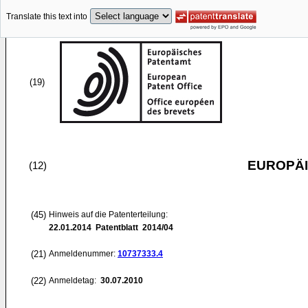
Translate this text into
(19)
EUROPÄI
(12)
(45)
Hinweis auf die Patenterteilung:
22.01.2014
Patentblatt 2014/04
(21)
Anmeldenummer:
10737333.4
(22)
Anmeldetag:
30.07.2010