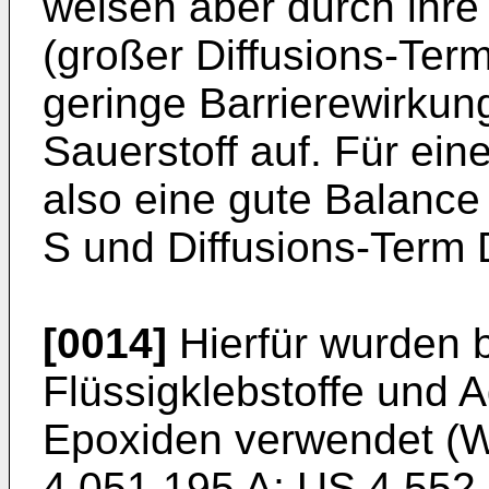
weisen aber durch ihre
(großer Diffusions-Ter
geringe Barrierewirku
Sauerstoff auf. Für ein
also eine gute Balance
S und Diffusions-Term 
[0014]
Hierfür wurden b
Flüssigklebstoffe und 
Epoxiden verwendet (
W
4,051,195 A
;
US 4,552