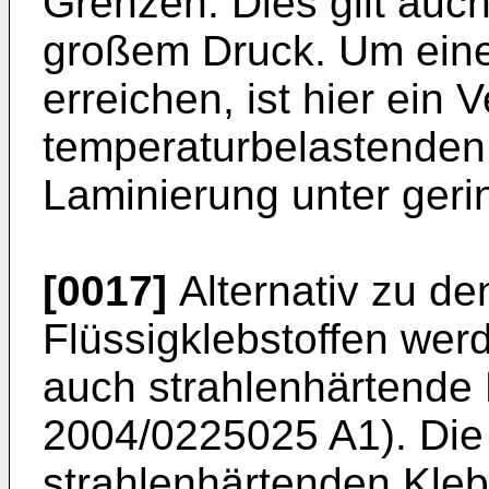
Grenzen. Dies gilt auch
großem Druck. Um eine 
erreichen, ist hier ein 
temperaturbelastenden 
Laminierung unter geri
[0017]
Alternativ zu de
Flüssigklebstoffen werd
auch strahlenhärtende K
2004/0225025 A1
). Di
strahlenhärtenden Kleb