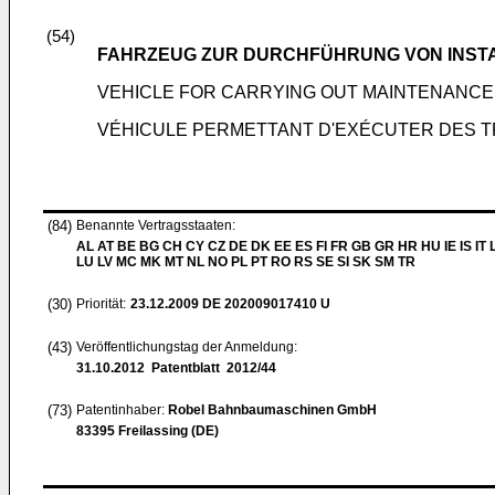
(54)
FAHRZEUG ZUR DURCHFÜHRUNG VON INST
VEHICLE FOR CARRYING OUT MAINTENANCE
VÉHICULE PERMETTANT D'EXÉCUTER DES T
(84)
Benannte Vertragsstaaten:
AL AT BE BG CH CY CZ DE DK EE ES FI FR GB GR HR HU IE IS IT L
LU LV MC MK MT NL NO PL PT RO RS SE SI SK SM TR
(30)
Priorität:
23.12.2009
DE 202009017410 U
(43)
Veröffentlichungstag der Anmeldung:
31.10.2012
Patentblatt 2012/44
(73)
Patentinhaber:
Robel Bahnbaumaschinen GmbH
83395 Freilassing (DE)