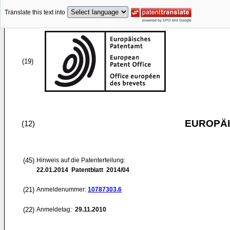
Translate this text into
(19)
EUROPÄI
(12)
(45)
Hinweis auf die Patenterteilung:
22.01.2014
Patentblatt 2014/04
(21)
Anmeldenummer:
10787303.6
(22)
Anmeldetag:
29.11.2010