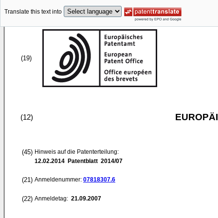
Translate this text into
(19)
EUROPÄI
(12)
(45)
Hinweis auf die Patenterteilung:
12.02.2014
Patentblatt 2014/07
(21)
Anmeldenummer:
07818307.6
(22)
Anmeldetag:
21.09.2007