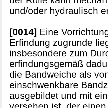
der Rolle kann mechani
und/oder hydraulisch er
[0014]
Eine Vorrichtung
Erfindung zugrunde li
insbesondere zum Durch
erfindungsgemäß dadur
die Bandweiche als von
einschwenkbare Bandz
ausgebildet und mit e
versehen ist, der einen