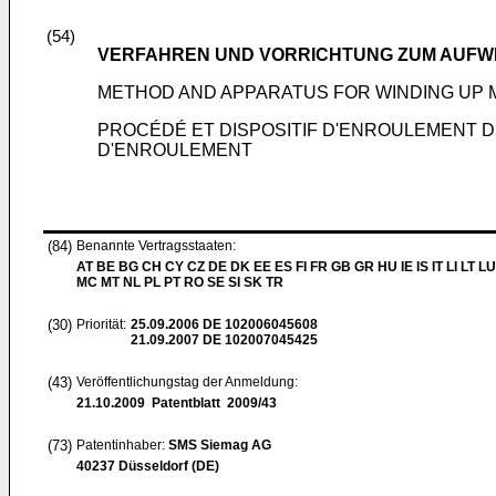
(54)
VERFAHREN UND VORRICHTUNG ZUM AUFW
METHOD AND APPARATUS FOR WINDING UP M
PROCÉDÉ ET DISPOSITIF D'ENROULEMENT D
D'ENROULEMENT
(84)
Benannte Vertragsstaaten:
AT BE BG CH CY CZ DE DK EE ES FI FR GB GR HU IE IS IT LI LT LU
MC MT NL PL PT RO SE SI SK TR
(30)
Priorität:
25.09.2006
DE 102006045608
21.09.2007
DE 102007045425
(43)
Veröffentlichungstag der Anmeldung:
21.10.2009
Patentblatt 2009/43
(73)
Patentinhaber:
SMS Siemag AG
40237 Düsseldorf (DE)