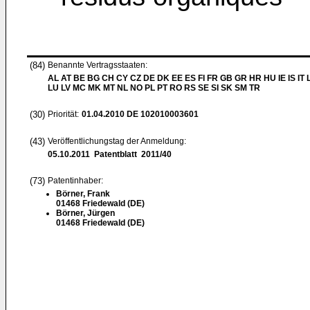
(84)
Benannte Vertragsstaaten:
AL AT BE BG CH CY CZ DE DK EE ES FI FR GB GR HR HU IE IS IT L
LU LV MC MK MT NL NO PL PT RO RS SE SI SK SM TR
(30)
Priorität:
01.04.2010
DE 102010003601
(43)
Veröffentlichungstag der Anmeldung:
05.10.2011
Patentblatt 2011/40
(73)
Patentinhaber:
Börner, Frank
01468 Friedewald (DE)
Börner, Jürgen
01468 Friedewald (DE)