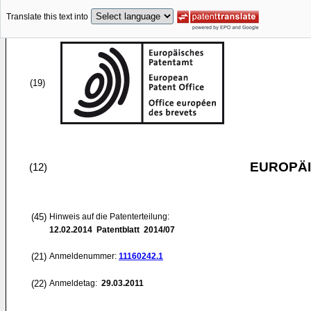
Translate this text into
(19)
EUROPÄI
(12)
(45)
Hinweis auf die Patenterteilung:
12.02.2014
Patentblatt 2014/07
(21)
Anmeldenummer:
11160242.1
(22)
Anmeldetag:
29.03.2011