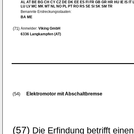
AL AT BE BG CH CY CZ DE DK EE ES FI FR GB GR HR HU IE IS IT L
LU LV MC MK MT NL NO PL PT RO RS SE SI SK SM TR
Benannte Erstreckungsstaaten:
BA ME
(71)
Anmelder:
Viking GmbH
6336 Langkampfen (AT)
Elektromotor mit Abschaltbremse
(54)
(57)
Die Erfindung betrifft einen