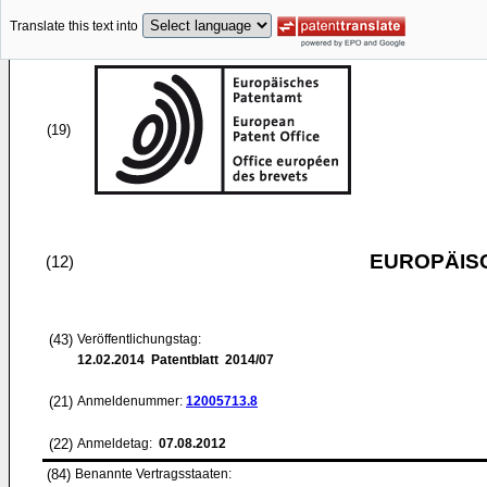
Translate this text into
(19)
EUROPÄIS
(12)
(43)
Veröffentlichungstag:
12.02.2014
Patentblatt 2014/07
(21)
Anmeldenummer:
12005713.8
(22)
Anmeldetag:
07.08.2012
(84)
Benannte Vertragsstaaten: