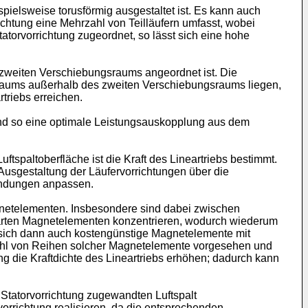
elsweise torusförmig ausgestaltet ist. Es kann auch
chtung eine Mehrzahl von Teilläufern umfasst, wobei
Statorvorrichtung zugeordnet, so lässt sich eine hohe
zweiten Verschiebungsraums angeordnet ist. Die
raums außerhalb des zweiten Verschiebungsraums liegen,
triebs erreichen.
und so eine optimale Leistungsauskopplung aus dem
uftspaltoberfläche ist die Kraft des Lineartriebs bestimmt.
Ausgestaltung der Läufervorrichtungen über die
endungen anpassen.
gnetelementen. Insbesondere sind dabei zwischen
barten Magnetelementen konzentrieren, wodurch wiederum
n sich dann auch kostengünstige Magnetelemente mit
zahl von Reihen solcher Magnetelemente vorgesehen und
ng die Kraftdichte des Lineartriebs erhöhen; dadurch kann
 Statorvorrichtung zugewandten Luftspalt
orrichtung realisieren, da die entsprechenden