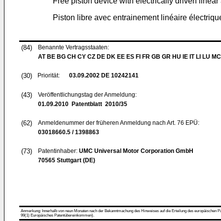
Free piston device with electrically driven linear
Piston libre avec entrainement linéaire électriqu
(84)
Benannte Vertragsstaaten:
AT BE BG CH CY CZ DE DK EE ES FI FR GB GR HU IE IT LI LU MC
(30)
Priorität:
03.09.2002
DE 10242141
(43)
Veröffentlichungstag der Anmeldung:
01.09.2010
Patentblatt 2010/35
(62)
Anmeldenummer der früheren Anmeldung nach Art. 76 EPÜ:
03018660.5 / 1398863
(73)
Patentinhaber:
UMC Universal Motor Corporation GmbH
70565 Stuttgart (DE)
Anmerkung: Innerhalb von neun Monaten nach der Bekanntmachung des Hinweises auf die Erteilung des europäischen Patent
99(1) Europäisches Patentübereinkommen).