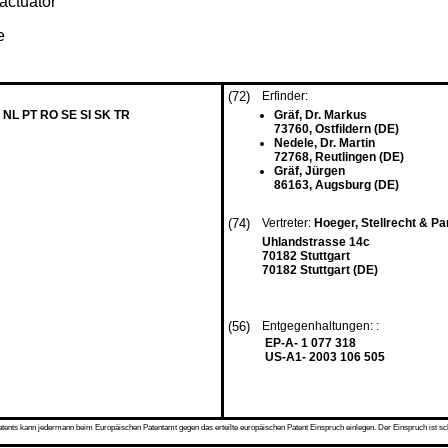
 actuator
e
(72)
Erfinder:
 NL PT RO SE SI SK TR
Gräf, Dr. Markus
73760, Ostfildern (DE)
Nedele, Dr. Martin
72768, Reutlingen (DE)
Gräf, Jürgen
86163, Augsburg (DE)
(74)
Vertreter:
Hoeger, Stellrecht & P
Uhlandstrasse 14c
70182 Stuttgart
70182 Stuttgart (DE)
(56)
Entgegenhaltungen: :
EP-A- 1 077 318
US-A1- 2003 106 505
s kann jedermann beim Europäischen Patentamt gegen das erteilte europäischen Patent Einspruch einlegen. Der Einspruch ist schriftli