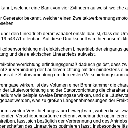
ekannt, welcher eine Bank von vier Zylindern aufweist, welche 
her Generator bekannt, welcher einen Zweitaktverbrennungsmot
esehen.
über den Lineartrieb derart variabel einstellbar ist, dass die
 19 543 A1
offenbart. Auf diese Druckschrift wird hier ausdrüc
ikolbenvorrichtung mit elektrischem Lineartrieb der eingangs ge
ung und des elektrischen Lineartriebs aufweist.
reikolbenvorrichtung erfindungsgemäß dadurch gelöst, dass z
 zur Verbindung der Läufervorrichtung mit der mindestens eine
 dass die Statorvorrichtung um den ersten Verschiebungsraum u
renngase wirken, ist das Volumen einer Brennkammer die charakt
en der Läufervorrichtung und der Statorvorrichtung die charakte
Medium wie beispielsweise Brenngase wirken, und die Läufervorr
 gebaut werden, was zu großen Längenabmessungen der Freikolbe
 einem zweiten Verschiebungsraum bewegt wird, wobei dieser z
chenden Verschiebungsräume getrennt voneinander optimieren: 
eiben, lässt sich bezüglich der Verbrennung und des Antriebs 
enschaften des Lineartriebs optimieren lässt. Insbesondere lä