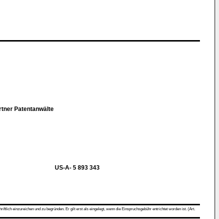
artner Patentanwälte
US-A- 5 893 343
ch einzureichen und zu begründen. Er gilt erst als eingelegt, wenn die Einspruchsgebühr entrichtet worden ist. (Art.