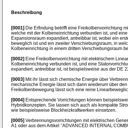
Beschreibung
[0001]
Die Erfindung betrifft eine Freikolbenvorrichtung 
welche mit der Kolbeneinrichtung verbunden ist, und ein
Expansionsraum expandiert, antreibbar ist, wobei ein er
beweglich ist und ein zweiter Verschiebungsraum, in wel
Kolbeneinrichtung in einem dritten Verschiebungsraum b
[0002]
Eine Freikolbenvorrichtung mit elektrischem Linear
Kolbeneinrichtung verbunden ist, und eine Statorvorrich
expandiert, antreibbar ist, ist beispielsweise aus der
DE 2
[0003]
Mit ihr lässt sich chemische Energie über Verbren
mechanische Energie lässt sich dann wiederum über den 
Freikolbenbewegung lässt sich eine reine Linearbeweglic
[0004]
Entsprechende Vorrichtungen können beispielsweis
Hybridkonzepten. Sie lassen sich auch als kompakte St
wie beispielsweise Blockheizkraftwerken einsetzen.
[0005]
Verbrennungsvorrichtungen mit elektrischen Gener
A1
oder aus dem Artikel "ADVANCED INTERNAL COMBUS