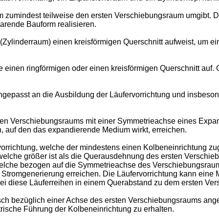
m zumindest teilweise den ersten Verschiebungsraum umgibt. Da
parende Bauform realisieren.
(Zylinderraum) einen kreisförmigen Querschnitt aufweist, um e
einen ringförmigen oder einen kreisförmigen Querschnitt auf. 
gepasst an die Ausbildung der Läufervorrichtung und insbeso
sten Verschiebungsraums mit einer Symmetrieachse eines Expa
n, auf den das expandierende Medium wirkt, erreichen.
rvorrichtung, welche der mindestens einen Kolbeneinrichtung zu
 welche größer ist als die Querausdehnung des ersten Verschi
, welche bezogen auf die Symmetrieachse des Verschiebungsrau
die Stromgenerierung erreichen. Die Läufervorrichtung kann ein
i diese Läuferreihen in einem Querabstand zu dem ersten Ver
isch bezüglich einer Achse des ersten Verschiebungsraums ange
sche Führung der Kolbeneinrichtung zu erhalten.