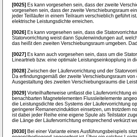
[0025]
Es kann vorgesehen sein, dass der zweite Verschi
vorgesehen sein, dass der zweite Verschiebungsraum eine
jeder Teilläufer in einem Teilraum verschieblich geführt is
elektrische Leistungsdichte erreichen.
[0026]
Es kann vorgesehen sein, dass die Statorvorricht
Statorvorrichtung weist dann Spulenwindungen auf, wel
das heißt den zweiten Verschiebungsraum umgeben. Dadurc
[0027]
Es kann auch vorgesehen sein, dass um die Stator
Lineartrieb bzw. eine optimale Leistungseinkopplung in di
[0028]
Zwischen der Läufervorrichtung und der Statorvorrich
Da erfindungsgemäß der zweite Verschiebungsraum von dem
Ausgestaltung des zweiten Verschiebungsraums die Leis
[0029]
Vorteilhafterweise umfasst die Läufervorrichtung
benachbarten Magnetelementen Flussleitelemente angeor
die Leistungsdichte des Systems der Läufervorrichtung o
geringerer Remanenzinduktion einsetzen, um trotzdem n
ist dabei jeder Reihe eine eigene Spule als Teilstator z
die Länge der Läufervorrichtung entsprechend verkürzt 
[0030]
Bei einer Variante eines Ausführungsbeispiels sit
gegenüberliegend angeordnet ist. Über ein solches Leiste