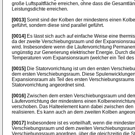
große Luftspaltfläche erreichen, ohne dass die Gesamtlä
Leistungsdichte erreichen.
[0013]
Somit sind der Kolben der mindestens einen Kolben
geführt, sondern diese sind parallel geführt.
[0014]
Es lässt sich auch auf einfache Weise eine therm
da der zweite Verschiebungsraum und der Expansionsrau
wird. Insbesondere wenn die Läufervorrichtung Permanen
ungünstig zur Generierung elektrischer Energie. Durch 
Temperaturen vom Expansionsraum (welcher ein Teil des e
[0015]
Die Statorvorrichtung ist um den ersten Versch
dem ersten Verschiebungsraum. Diese Spulenwicklungen l
Expansionsraum als Teil des ersten Verschiebungsraums 
Statorvorrichtung angeordnet sind.
[0016]
Zwischen dem ersten Verschiebungsraum und dem dr
Läufervorrichtung der mindestens einen Kolbeneinrichtun
verschoben. Das Halteelement kann dabei zwischen den b
realisieren. Es kann auch an dem zweiten Kolben angeord
[0017]
Insbesondere ist es vorteilhaft, wenn die mindeste
Verschiebungsraum und dem zweiten Verschiebungsraum r
Verschiebungsraum anordnen, über die gleichzeitig die St