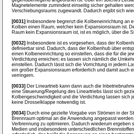
Magnetelemente zumindest einseitig sicher gehalten werd
Verschiebungsraums zugewandt. Dadurch ergibt sich wied
[0031]
Insbesondere begrenzt die Kolbeneinrichtung an 
Kolben einen Raum, welcher kein Expansionsraum ist. Der
Raum kein Expansionsraum ist, ist es möglich, über die S
[0032]
Insbesondere ist es vorgesehen, dass der Kolbenhub
definierbar sind. Dadurch, dass der Kolbenhub über entsp
einen Kolbeneinrichtung so einstellen, dass die für die 
Verdichtung erreichen; es lassen sich nämlich die Umkeh
einstellen. Dadurch lässt sich die Vorrichtung in jedem 
ein großer Expansionsraum erforderlich und damit auch e
verringern.
[0033]
Der Lineartrieb kann dann auch die Inbetriebnahme
eine Steuerung/Regelung des Lineartriebs lässt sich gez
Kolbengeschwindigkeit und die Verdichtung lassen sich jew
keine Drosselklappe notwendig ist.
[0034]
Durch eine gezielte Vorgabe von Strömen in der Sta
Brennraum optimal an die Anwendung angepasst werden, 
Verbrennung zu optimieren. Dadurch wiederum ergeben sic
Medien und insbesondere unterschiedlichen Brennstoffen zu