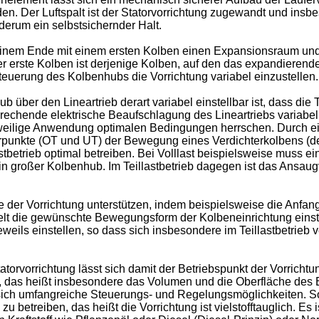
en. Der Luftspalt ist der Statorvorrichtung zugewandt und ins
erum ein selbstsichernder Halt.
einem Ende mit einem ersten Kolben einen Expansionsraum un
 erste Kolben ist derjenige Kolben, auf den das expandierend
teuerung des Kolbenhubs die Vorrichtung variabel einzustellen.
 über den Lineartrieb derart variabel einstellbar ist, dass di
rechende elektrische Beaufschlagung des Lineartriebs variabel 
jeweilige Anwendung optimalen Bedingungen herrschen. Durch ei
rpunkte (OT und UT) der Bewegung eines Verdichterkolbens (de
Lastbetrieb optimal betreiben. Bei Volllast beispielsweise mus
in großer Kolbenhub. Im Teillastbetrieb dagegen ist das Ansa
 der Vorrichtung unterstützen, indem beispielsweise die Anfang
ielt die gewünschte Bewegungsform der Kolbeneinrichtung eins
eils einstellen, so dass sich insbesondere im Teillastbetrieb 
torvorrichtung lässt sich damit der Betriebspunkt der Vorricht
das heißt insbesondere das Volumen und die Oberfläche des E
h umfangreiche Steuerungs- und Regelungsmöglichkeiten. So is
 betreiben, das heißt die Vorrichtung ist vielstofftauglich. Es 