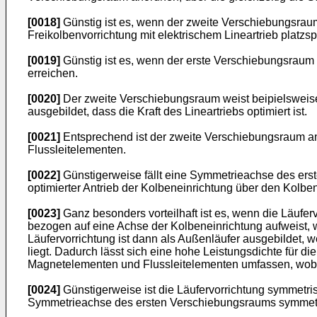
[0018]
Günstig ist es, wenn der zweite Verschiebungsrau
Freikolbenvorrichtung mit elektrischem Lineartrieb platzs
[0019]
Günstig ist es, wenn der erste Verschiebungsraum 
erreichen.
[0020]
Der zweite Verschiebungsraum weist beipielsweise 
ausgebildet, dass die Kraft des Lineartriebs optimiert ist.
[0021]
Entsprechend ist der zweite Verschiebungsraum an
Flussleitelementen.
[0022]
Günstigerweise fällt eine Symmetrieachse des er
optimierter Antrieb der Kolbeneinrichtung über den Kolbe
[0023]
Ganz besonders vorteilhaft ist es, wenn die Läufe
bezogen auf eine Achse der Kolbeneinrichtung aufweist,
Läufervorrichtung ist dann als Außenläufer ausgebildet
liegt. Dadurch lässt sich eine hohe Leistungsdichte für 
Magnetelementen und Flussleitelementen umfassen, wobe
[0024]
Günstigerweise ist die Läufervorrichtung symmetr
Symmetrieachse des ersten Verschiebungsraums symmetri