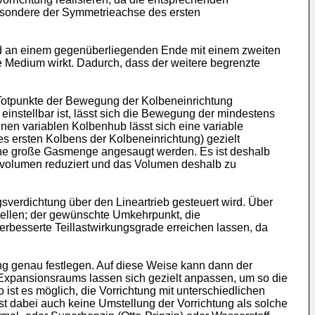
besondere der Symmetrieachse des ersten
d an einem gegenüberliegenden Ende mit einem zweiten
e Medium wirkt. Dadurch, dass der weitere begrenzte
e Totpunkte der Bewegung der Kolbeneinrichtung
einstellbar ist, lässt sich die Bewegung der mindestens
nen variablen Kolbenhub lässt sich eine variable
s ersten Kolbens der Kolbeneinrichtung) gezielt
s eine große Gasmenge angesaugt werden. Es ist deshalb
ugvolumen reduziert und das Volumen deshalb zu
sverdichtung über den Lineartrieb gesteuert wird. Über
tellen; der gewünschte Umkehrpunkt, die
verbesserte Teillastwirkungsgrade erreichen lassen, da
ung genau festlegen. Auf diese Weise kann dann der
xpansionsraums lassen sich gezielt anpassen, um so die
t es möglich, die Vorrichtung mit unterschiedlichen
ist dabei auch keine Umstellung der Vorrichtung als solche