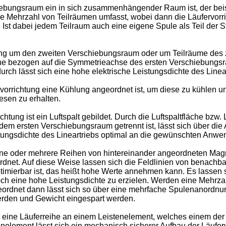
ebungsraum ein in sich zusammenhängender Raum ist, der beispi
 Mehrzahl von Teilräumen umfasst, wobei dann die Läufervorri
t. Ist dabei jedem Teilraum auch eine eigene Spule als Teil der 
ung um den zweiten Verschiebungsraum oder um Teilräume des 
che bezogen auf die Symmetrieachse des ersten Verschiebungs
h lässt sich eine hohe elektrische Leistungsdichte des Linear
vorrichtung eine Kühlung angeordnet ist, um diese zu kühlen 
esen zu erhalten.
tung ist ein Luftspalt gebildet. Durch die Luftspaltfläche bzw. L
 ersten Verschiebungsraum getrennt ist, lässt sich über die 
tungsdichte des Lineartriebs optimal an die gewünschten Anw
 eine oder mehrere Reihen von hintereinander angeordneten Ma
dnet. Auf diese Weise lassen sich die Feldlinien von benach
ptimierbar ist, das heißt hohe Werte annehmen kann. Es lasse
och eine hohe Leistungsdichte zu erzielen. Werden eine Mehr
ugeordnet dann lässt sich so über eine mehrfache Spulenanordnu
werden und Gewicht eingespart werden.
zt eine Läuferreihe an einem Leistenelement, welches einem der
nelement lässt sich ein mechanisch sicherer Aufbau der Läuferv