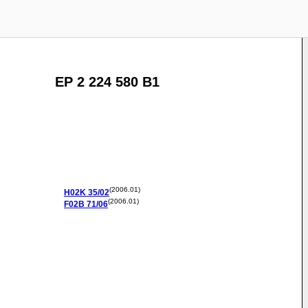
EP 2 224 580 B1
(2006.01)
H02K
35/02
(2006.01)
F02B
71/06