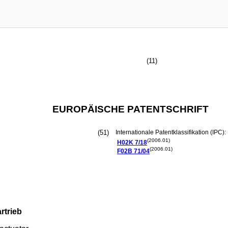
(11)
EUROPÄISCHE PATENTSCHRIFT
(51)
Internationale Patentklassifikation (IPC):
(2006.01)
H02K
7/18
(2006.01)
F02B
71/04
rtrieb