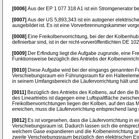
[0006]
Aus der
EP 1 077 318 A1
ist ein Stromgenerator b
[0007]
Aus der
US 5,893,343
ist ein autogener elektrisc
ausgebildet ist. Es ist eine Vorverbrennungskammer vorg
[0008]
Eine Freikolbenvorrichtung, bei der der Kolbenhub 
definierbar sind, ist in der nicht-vorveröffentlichten
DE 102
[0009]
Der Erfindung liegt die Aufgabe zugrunde, eine Fre
Funktionsweise bezüglich des Antriebs der Kolbeneinricht
[0010]
Diese Aufgabe wird bei der eingangs genannten F
Verschiebungsraum ein Führungsraum für ein Halteelement
in seinem Umfangsbereich die Läufervorrichtung hält und
[0011]
Bezüglich des Antriebs des Kolbens, auf den die B
des Lineartriebs ist dagegen eine Luftspaltfläche zwisch
Freikolbenvorrichtungen liegen der Kolben, auf den das 
erreichen, muss die Läufervorrichtung entsprechend lang
[0012]
Es ist vorgesehen, dass die Läufervorrichtung in
Verschiebungsraum ist. Dadurch lassen sich die entspre
welchem Gase expandieren und die Kolbeneinrichtung antr
zweite Verschiebungsraum bezüglich den elektrischen Eig