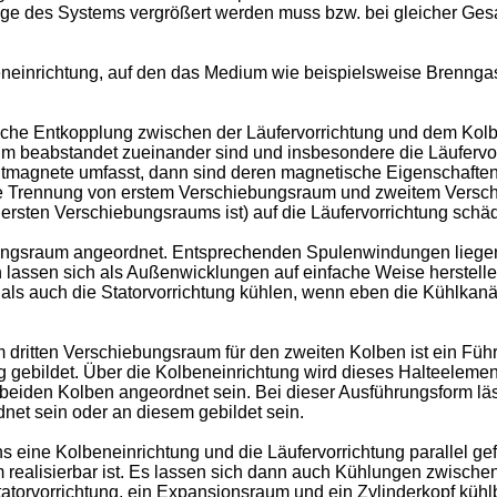
nge des Systems vergrößert werden muss bzw. bei gleicher Ges
einrichtung, auf den das Medium wie beispielsweise Brenngase
ische Entkopplung zwischen der Läufervorrichtung und dem Kolb
m beabstandet zueinander sind und insbesondere die Läufervo
tmagnete umfasst, dann sind deren magnetische Eigenschaften
die Trennung von erstem Verschiebungsraum und zweitem Versch
rsten Verschiebungsraums ist) auf die Läufervorrichtung schäd
iebungsraum angeordnet. Entsprechenden Spulenwindungen lie
assen sich als Außenwicklungen auf einfache Weise herstellen
als auch die Statorvorrichtung kühlen, wenn eben die Kühlka
itten Verschiebungsraum für den zweiten Kolben ist ein Führ
g gebildet. Über die Kolbeneinrichtung wird dieses Halteelemen
eiden Kolben angeordnet sein. Bei dieser Ausführungsform läss
net sein oder an diesem gebildet sein.
ns eine Kolbeneinrichtung und die Läufervorrichtung parallel g
ealisierbar ist. Es lassen sich dann auch Kühlungen zwisch
atorvorrichtung, ein Expansionsraum und ein Zylinderkopf kühlb