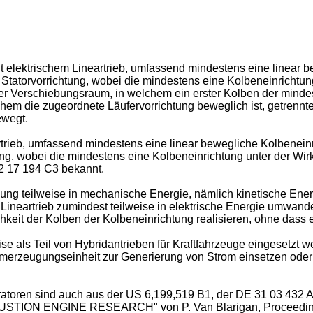
mit elektrischem Lineartrieb, umfassend mindestens eine linear 
e Statorvorrichtung, wobei die mindestens eine Kolbeneinricht
ster Verschiebungsraum, in welchem ein erster Kolben der minde
chem die zugeordnete Läufervorrichtung beweglich ist, getrennt
ewegt.
trieb, umfassend mindestens eine linear bewegliche Kolbeneinri
tung, wobei die mindestens eine Kolbeneinrichtung unter der 
2 17 194 C3
bekannt.
nung teilweise in mechanische Energie, nämlich kinetische Ene
Lineartrieb zumindest teilweise in elektrische Energie umwan
hkeit der Kolben der Kolbeneinrichtung realisieren, ohne das
e als Teil von Hybridantrieben für Kraftfahrzeuge eingesetzt
romerzeugungseinheit zur Generierung von Strom einsetzen od
atoren sind auch aus der
US 6,199,519 B1
, der
DE 31 03 432 
TION ENGINE RESEARCH" von P. Van Blarigan, Proceedings 