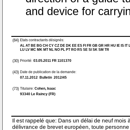
and device for carryin
(84)
Etats contractants désignés:
AL AT BE BG CH CY CZ DE DK EE ES FI FR GB GR HR HU IE IS IT L
LU LV MC MK MT NL NO PL PT RO RS SE SI SK SM TR
(30)
Priorité:
03.05.2011
FR 1101370
(43)
Date de publication de la demande:
07.11.2012
Bulletin 2012/45
(73)
Titulaire:
Cohen, Isaac
93340 Le Raincy (FR)
Il est rappelé que: Dans un délai de neuf mois 
délivrance de brevet européen, toute personne 