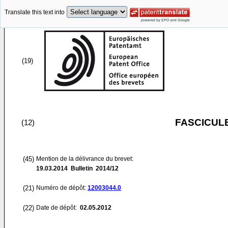
Translate this text into
(19)
FASCICUL
(12)
(45)
Mention de la délivrance du brevet:
19.03.2014
Bulletin 2014/12
(21)
Numéro de dépôt:
12003044.0
(22)
Date de dépôt:
02.05.2012