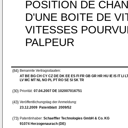
POSITION DE CHA
D'UNE BOITE DE VI
VITESSES POURVU
PALPEUR
(84)
Benannte Vertragsstaaten:
AT BE BG CH CY CZ DE DK EE ES FI FR GB GR HR HU IE IS IT LI L
LV MC MT NL NO PL PT RO SE SI SK TR
(30)
Priorität:
07.04.2007
DE 102007016751
(43)
Veröffentlichungstag der Anmeldung:
23.12.2009
Patentblatt 2009/52
(73)
Patentinhaber:
Schaeffler Technologies GmbH & Co. KG
91074 Herzogenaurach (DE)