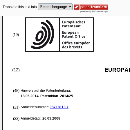
Translate this text into
(19)
EUROPÄI
(12)
(45)
Hinweis auf die Patenterteilung:
18.06.2014
Patentblatt 2014/25
(21)
Anmeldenummer:
08718113.7
(22)
Anmeldetag:
20.03.2008