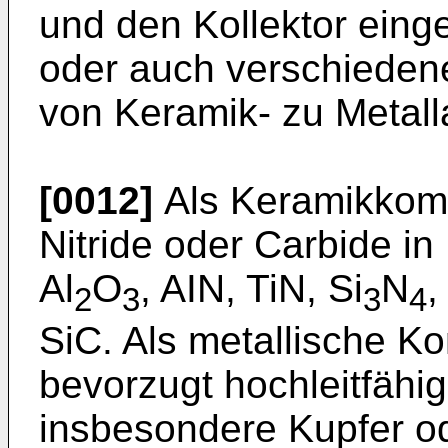
und den Kollektor eing
oder auch verschieden
von Keramik- zu Metall
[0012]
Als Keramikkom
Nitride oder Carbide in
Al
O
, AIN, TiN, Si
N
,
2
3
3
4
SiC. Als metallische 
bevorzugt hochleitfähig
insbesondere Kupfer od