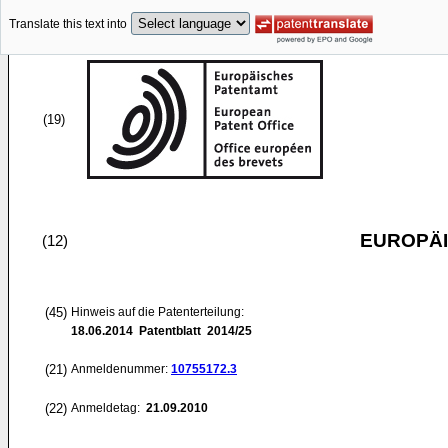
Translate this text into
(19)
EUROPÄI
(12)
(45)
Hinweis auf die Patenterteilung:
18.06.2014
Patentblatt 2014/25
(21)
Anmeldenummer:
10755172.3
(22)
Anmeldetag:
21.09.2010