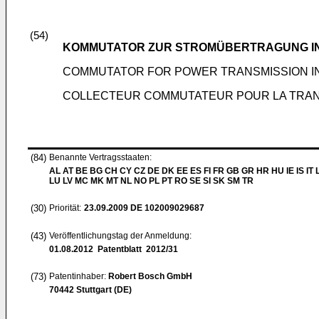
(54)
KOMMUTATOR ZUR STROMÜBERTRAGUNG IN
COMMUTATOR FOR POWER TRANSMISSION IN
COLLECTEUR COMMUTATEUR POUR LA TRANS
(84)
Benannte Vertragsstaaten:
AL AT BE BG CH CY CZ DE DK EE ES FI FR GB GR HR HU IE IS IT L
LU LV MC MK MT NL NO PL PT RO SE SI SK SM TR
(30)
Priorität:
23.09.2009
DE 102009029687
(43)
Veröffentlichungstag der Anmeldung:
01.08.2012
Patentblatt 2012/31
(73)
Patentinhaber:
Robert Bosch GmbH
70442 Stuttgart (DE)