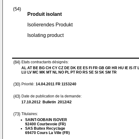
(54)
Produit isolant
Isolierendes Produkt
Isolating product
(84)
Etats contractants désignés:
AL AT BE BG CH CY CZ DE DK EE ES FI FR GB GR HR HU IE IS IT L
LU LV MC MK MT NL NO PL PT RO RS SE SI SK SM TR
(30)
Priorité:
14.04.2011
FR 1153240
(43)
Date de publication de la demande:
17.10.2012
Bulletin 2012/42
(73)
Titulaires:
SAINT-GOBAIN ISOVER
92400 Courbevoie (FR)
SAS Buitex Recyclage
69470 Cours La Ville (FR)