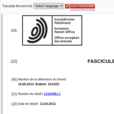
Translate this text into
(19)
FASCICUL
(12)
(45)
Mention de la délivrance du brevet:
18.06.2014
Bulletin 2014/25
(21)
Numéro de dépôt:
12163961.1
(22)
Date de dépôt:
12.04.2012