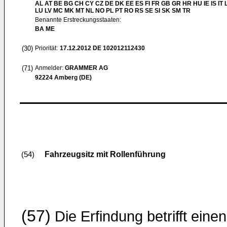
AL AT BE BG CH CY CZ DE DK EE ES FI FR GB GR HR HU IE IS IT L
LU LV MC MK MT NL NO PL PT RO RS SE SI SK SM TR
Benannte Erstreckungsstaaten:
BA ME
(30)
Priorität:
17.12.2012
DE 102012112430
(71)
Anmelder:
GRAMMER AG
92224 Amberg (DE)
Fahrzeugsitz mit Rollenführung
(54)
(57)
Die Erfindung betrifft einen