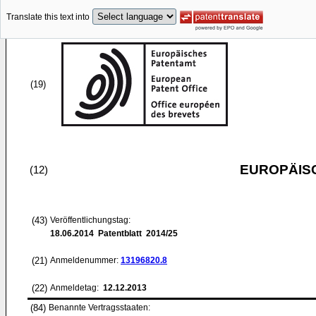
Translate this text into
(19)
EUROPÄIS
(12)
(43)
Veröffentlichungstag:
18.06.2014
Patentblatt 2014/25
(21)
Anmeldenummer:
13196820.8
(22)
Anmeldetag:
12.12.2013
(84)
Benannte Vertragsstaaten: