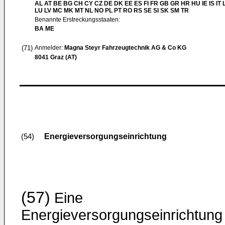
AL AT BE BG CH CY CZ DE DK EE ES FI FR GB GR HR HU IE IS IT L
LU LV MC MK MT NL NO PL PT RO RS SE SI SK SM TR
Benannte Erstreckungsstaaten:
BA ME
(71)
Anmelder:
Magna Steyr Fahrzeugtechnik AG & Co KG
8041 Graz (AT)
Energieversorgungseinrichtung
(54)
(57)
Eine
Energieversorgungseinrichtung