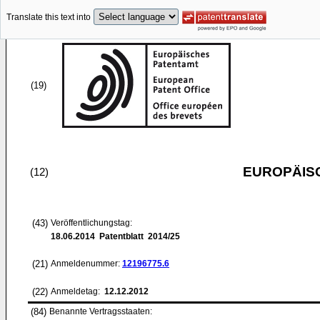
Translate this text into
(19)
EUROPÄIS
(12)
(43)
Veröffentlichungstag:
18.06.2014
Patentblatt 2014/25
(21)
Anmeldenummer:
12196775.6
(22)
Anmeldetag:
12.12.2012
(84)
Benannte Vertragsstaaten: