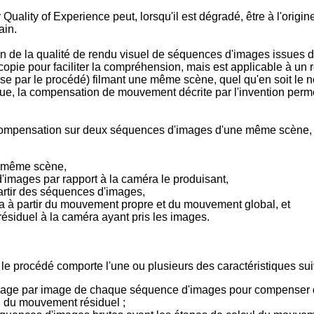
ality of Experience peut, lorsqu'il est dégradé, être à l'origine
ain.
ion de la qualité de rendu visuel de séquences d'images issue
scopie pour faciliter la compréhension, mais est applicable à 
uise par le procédé) filmant une même scène, quel qu'en soit le 
que, la compensation de mouvement décrite par l'invention perm
de compensation sur deux séquences d'images d'une même scène,
e même scène,
images par rapport à la caméra le produisant,
artir des séquences d'images,
 à partir du mouvement propre et du mouvement global, et
siduel à la caméra ayant pris les images.
le procédé comporte l'une ou plusieurs des caractéristiques sui
n image par image de chaque séquence d'images pour compenser
on du mouvement résiduel ;