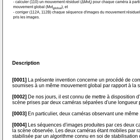
- calculer (110) un mouvement résiduel (ΔMvt
) pour chaque caméra à part
i
mouvement global (Mvt
), et
global
- corriger (112A, 112B) chaque séquence d'images du mouvement résiduel
pris les images.
Description
[0001]
La présente invention concerne un procédé de com
soumises à un même mouvement global par rapport à la 
[0002]
De nos jours, il est connu de mettre à disposition
scène prises par deux caméras séparées d'une longueur 
[0003]
En particulier, deux caméras observant une même s
[0004]
Les séquences d'images produites par ces deux camé
la scène observée. Les deux caméras étant mobiles par r
stabilisée par un algorithme connu en soi de stabilisation