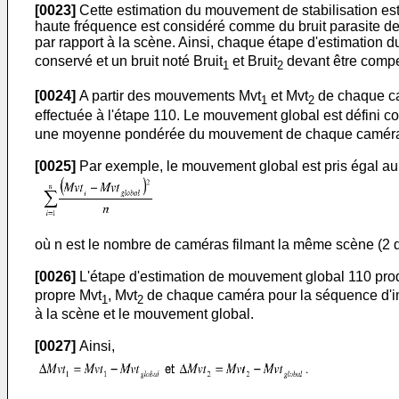
[0023]
Cette estimation du mouvement de stabilisation e
haute fréquence est considéré comme du bruit parasite 
par rapport à la scène. Ainsi, chaque étape d'estimation 
conservé et un bruit noté Bruit
et Bruit
devant être comp
1
2
[0024]
A partir des mouvements Mvt
et Mvt
de chaque ca
1
2
effectuée à l'étape 110. Le mouvement global est défin
une moyenne pondérée du mouvement de chaque caméra
[0025]
Par exemple, le mouvement global est pris égal au
où n est le nombre de caméras filmant la même scène (2 d
[0026]
L'étape d'estimation de mouvement global 110 pro
propre Mvt
, Mvt
de chaque caméra pour la séquence d'im
1
2
à la scène et le mouvement global.
[0027]
Ainsi,