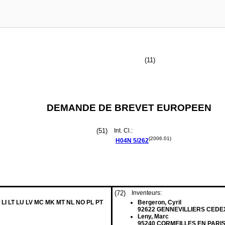
(11)
DEMANDE DE BREVET EUROPEEN
(51)
Int. Cl.:
(2006.01)
H04N
5/262
(72)
Inventeurs:
 LI LT LU LV MC MK MT NL NO PL PT
Bergeron, Cyril
92622 GENNEVILLIERS CEDEX
Leny, Marc
95240 CORMEILLES EN PARISI