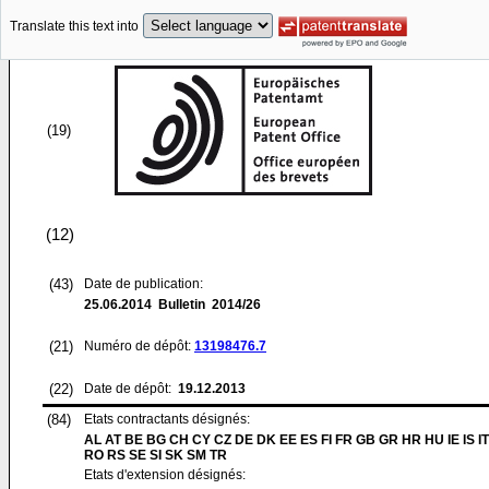
Translate this text into
(19)
(12)
(43)
Date de publication:
25.06.2014
Bulletin 2014/26
(21)
Numéro de dépôt:
13198476.7
(22)
Date de dépôt:
19.12.2013
(84)
Etats contractants désignés:
AL AT BE BG CH CY CZ DE DK EE ES FI FR GB GR HR HU IE IS IT
RO RS SE SI SK SM TR
Etats d'extension désignés: