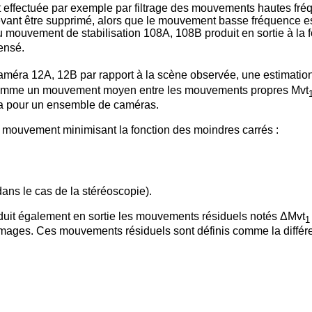
st effectuée par exemple par filtrage des mouvements hautes f
devant être supprimé, alors que le mouvement basse fréquence
du mouvement de stabilisation 108A, 108B produit en sortie à la
ensé.
méra 12A, 12B par rapport à la scène observée, une estimatio
i comme un mouvement moyen entre les mouvements propres Mvt
 pour un ensemble de caméras.
 mouvement minimisant la fonction des moindres carrés :
ans le cas de la stéréoscopie).
duit également en sortie les mouvements résiduels notés ΔMvt
1
ages. Ces mouvements résiduels sont définis comme la différe