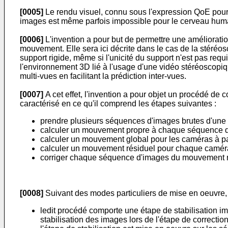
[0005]
Le rendu visuel, connu sous l'expression QoE pour Qu
images est même parfois impossible pour le cerveau hum
[0006]
L'invention a pour but de permettre une améliorat
mouvement. Elle sera ici décrite dans le cas de la stéréo
support rigide, même si l'unicité du support n'est pas req
l'environnement 3D lié à l'usage d'une vidéo stéréoscopi
multi-vues en facilitant la prédiction inter-vues.
[0007]
A cet effet, l'invention a pour objet un procédé 
caractérisé en ce qu'il comprend les étapes suivantes :
prendre plusieurs séquences d'images brutes d'un
calculer un mouvement propre à chaque séquence d'
calculer un mouvement global pour les caméras à p
calculer un mouvement résiduel pour chaque caméra
corriger chaque séquence d'images du mouvement ré
[0008]
Suivant des modes particuliers de mise en oeuvre, 
ledit procédé comporte une étape de stabilisatio
stabilisation des images lors de l'étape de correcti