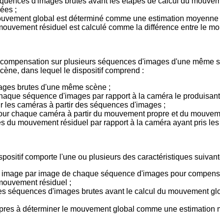
 séquences d'images brutes avant les étapes de calcul du mouve
ées ;
e mouvement global est déterminé comme une estimation moyen
e mouvement résiduel est calculé comme la différence entre le 
de compensation sur plusieurs séquences d'images d'une même s
ène, dans lequel le dispositif comprend :
ages brutes d'une même scène ;
aque séquence d'images par rapport à la caméra le produisant
 les caméras à partir des séquences d'images ;
ur chaque caméra à partir du mouvement propre et du mouvemen
 du mouvement résiduel par rapport à la caméra ayant pris les
spositif comporte l'une ou plusieurs des caractéristiques suivant
tion image par image de chaque séquence d'images pour compe
 mouvement résiduel ;
les séquences d'images brutes avant le calcul du mouvement glo
ropres à déterminer le mouvement global comme une estimati