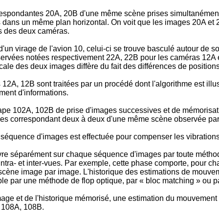
rrespondantes 20A, 20B d'une même scène prises simultanément 
dans un même plan horizontal. On voit que les images 20A et 20
ts des deux caméras.
s d'un virage de l'avion 10, celui-ci se trouve basculé autour d
ervées notées respectivement 22A, 22B pour les caméras 12A et
ale des deux images diffère du fait des différences de position
, 12B sont traitées par un procédé dont l'algorithme est illust
ment d'informations.
ape 102A, 102B de prise d'images successives et de mémorisa
ges correspondant deux à deux d'une même scène observée par
séquence d'images est effectuée pour compenser les vibration
uvre séparément sur chaque séquence d'images par toute métho
 intra- et inter-vues. Par exemple, cette phase comporte, pour
a scène image par image. L'historique des estimations de mouv
e par une méthode de flop optique, par « bloc matching » ou pa
mage et de l'historique mémorisé, une estimation du mouvement
 108A, 108B.