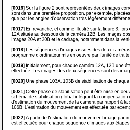
[0016]
Sur la figure 2 sont représentées deux images co
sont dans une première proposition, par exemple, placées 
que par les angles d'observation très légèrement différen
[0017]
En revanche, et comme illustré sur la figure 3, lor
12A située au dessous de la caméra 12B. Les images obs
images 20A et 20B et le cadrage, notamment dans la vertic
[0018]
Les séquences d'images issues des deux caméras 12A
programme d'ordinateur mis en oeuvre par l'unité de traite
[0019]
Initialement, pour chaque caméra 12A, 12B une ét
effectuée. Les images des deux séquences sont des ima
[0020]
Une phase 103A, 103B de stabilisation de chaque 
[0021]
Cette phase de stabilisation peut être mise en oe
schéma de stabilisation global intégrant la compensation
d'estimation du mouvement de la caméra par rapport à l
106B. L'estimation du mouvement est effectuée par exempl
[0022]
A partir de l'estimation du mouvement image par i
est effectuée pour chaque séquence d'images aux étapes