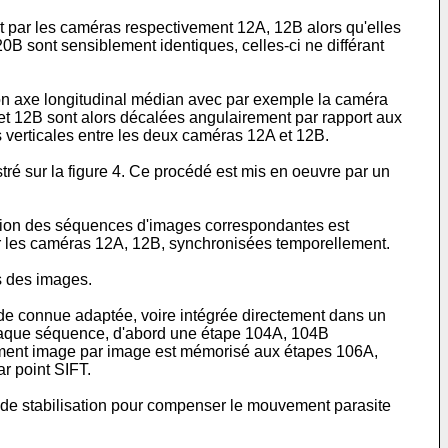
par les caméras respectivement 12A, 12B alors qu'elles
B sont sensiblement identiques, celles-ci ne différant
e son axe longitudinal médian avec par exemple la caméra
 12B sont alors décalées angulairement par rapport aux
s verticales entre les deux caméras 12A et 12B.
ré sur la figure 4. Ce procédé est mis en oeuvre par un
tion des séquences d'images correspondantes est
 les caméras 12A, 12B, synchronisées temporellement.
s des images.
de connue adaptée, voire intégrée directement dans un
 chaque séquence, d'abord une étape 104A, 104B
ement image par image est mémorisé aux étapes 106A,
r point SIFT.
 de stabilisation pour compenser le mouvement parasite