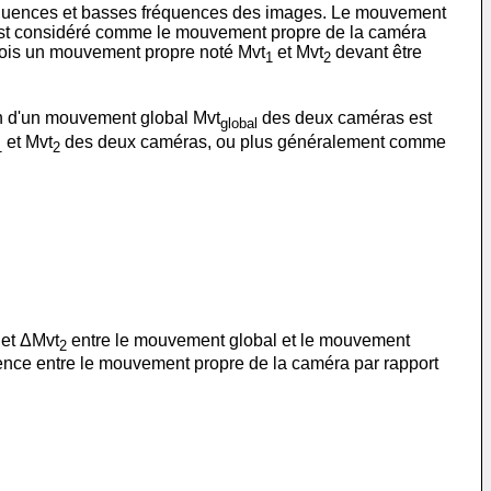
réquences et basses fréquences des images. Le mouvement
 est considéré comme le mouvement propre de la caméra
 fois un mouvement propre noté Mvt
et Mvt
devant être
1
2
n d'un mouvement global Mvt
des deux caméras est
global
et Mvt
des deux caméras, ou plus généralement comme
1
2
et ΔMvt
entre le mouvement global et le mouvement
2
nce entre le mouvement propre de la caméra par rapport