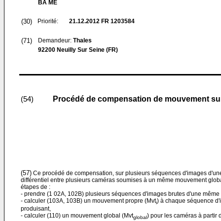
BA ME
(30)
Priorité:
21.12.2012
FR 1203584
(71)
Demandeur:
Thales
92200 Neuilly Sur Seine (FR)
Procédé de compensation de mouvement sur
(54)
(57)
Ce procédé de compensation, sur plusieurs séquences d'images d'
différentiel entre plusieurs caméras soumises à un même mouvement globa
étapes de :
- prendre (1 02A, 102B) plusieurs séquences d'images brutes d'une même
- calculer (103A, 103B) un mouvement propre (Mvt
) à chaque séquence d'i
i
produisant,
- calculer (110) un mouvement global (Mvt
) pour les caméras à partir
global