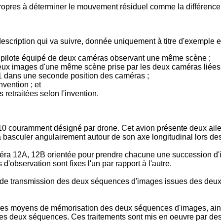
ropres à déterminer le mouvement résiduel comme la différence
escription qui va suivre, donnée uniquement à titre d'exemple et 
s pilote équipé de deux caméras observant une même scène ;
deux images d'une même scène prise par les deux caméras liées 
re 1 dans une seconde position des caméras ;
vention ; et
retraitées selon l'invention.
 10 couramment désigné par drone. Cet avion présente deux ailes
 à basculer angulairement autour de son axe longitudinal lors 
améra 12A, 12B orientée pour prendre chacune une succession d
d'observation sont fixes l'un par rapport à l'autre.
e transmission des deux séquences d'images issues des deux 
e des moyens de mémorisation des deux séquences d'images, ai
ces deux séquences. Ces traitements sont mis en oeuvre par de