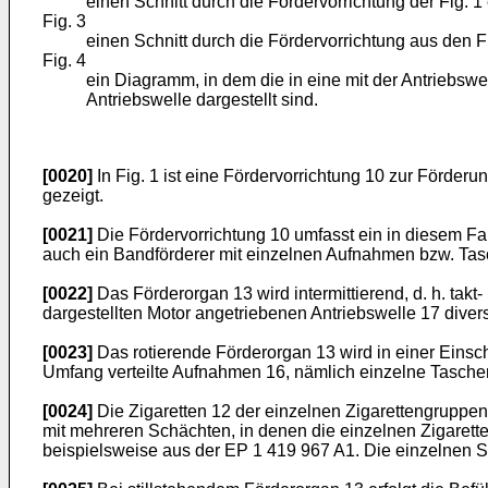
einen Schnitt durch die Fördervorrichtung der Fig. 1 en
Fig. 3
einen Schnitt durch die Fördervorrichtung aus den Fig. 
Fig. 4
ein Diagramm, in dem die in eine mit der Antriebs
Antriebswelle dargestellt sind.
[0020]
In Fig. 1 ist eine Fördervorrichtung 10 zur Förder
gezeigt.
[0021]
Die Fördervorrichtung 10 umfasst ein in diesem Fal
auch ein Bandförderer mit einzelnen Aufnahmen bzw. Tas
[0022]
Das Förderorgan 13 wird intermittierend, d. h. takt
dargestellten Motor angetriebenen Antriebswelle 17 dive
[0023]
Das rotierende Förderorgan 13 wird in einer Einsch
Umfang verteilte Aufnahmen 16, nämlich einzelne Tasche
[0024]
Die Zigaretten 12 der einzelnen Zigarettengruppen
mit mehreren Schächten, in denen die einzelnen Zigarette
beispielsweise aus der
EP 1 419 967 A1
. Die einzelnen 