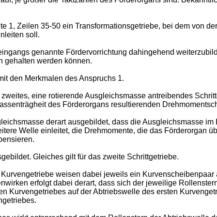
te 1, Zeilen 35-50 ein Transformationsgetriebe, bei dem von d
leiten soll.
ie eingangs genannte Fördervorrichtung dahingehend weiterzub
ein gehalten werden können.
 mit den Merkmalen des Anspruchs 1.
zweites, eine rotierende Ausgleichsmasse antreibendes Schrittge
Massenträgheit des Förderorgans resultierenden Drehmomentsc
leichsmasse derart ausgebildet, dass die Ausgleichsmasse im Be
ere Welle einleitet, die Drehmomente, die das Förderorgan über
mpensieren.
ebildet. Gleiches gilt für das zweite Schrittgetriebe.
w. Kurvengetriebe weisen dabei jeweils ein Kurvenscheibenpaa
irken erfolgt dabei derart, dass sich der jeweilige Rollenst
sten Kurvengetriebes auf der Abtriebswelle des ersten Kurvenge
ngetriebes.