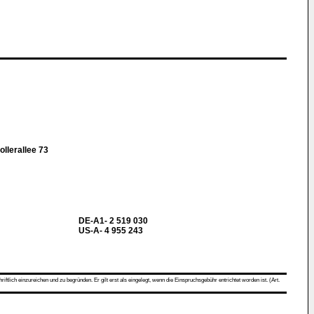
llerallee 73
DE-A1- 2 519 030
US-A- 4 955 243
ch einzureichen und zu begründen. Er gilt erst als eingelegt, wenn die Einspruchsgebühr entrichtet worden ist. (Art.