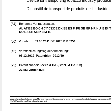
Device for transporting tobacco industry product
Dispositif de transport de produits de l'industrie
(84)
Benannte Vertragsstaaten:
AL AT BE BG CH CY CZ DE DK EE ES FI FR GB GR HR HU IE IS IT
RO RS SE SI SK SM TR
(30)
Priorität:
03.06.2011
DE 102011110251
(43)
Veröffentlichungstag der Anmeldung:
05.12.2012
Patentblatt 2012/49
(73)
Patentinhaber:
Focke & Co. (GmbH & Co. KG)
27283 Verden (DE)
Anmerkung: Innerhalb von neun Monaten nach der Bekanntmachung des Hinweises auf die Erteilung des europäischen Patent
99(1) Europäisches Patentübereinkommen).