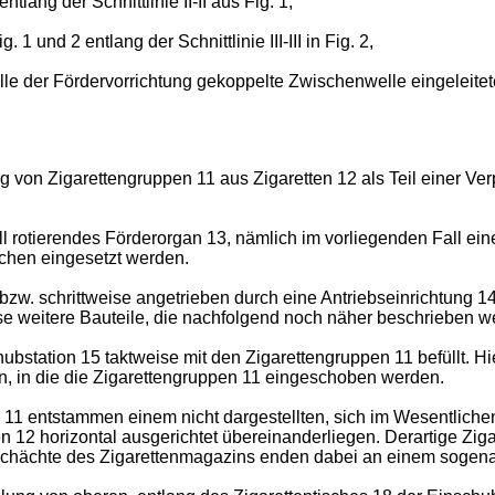
tlang der Schnittlinie II-II aus Fig. 1,
1 und 2 entlang der Schnittlinie III-III in Fig. 2,
welle der Fördervorrichtung gekoppelte Zwischenwelle eingele
ung von Zigarettengruppen 11 aus Zigaretten 12 als Teil einer
l rotierendes Förderorgan 13, nämlich im vorliegenden Fall eine
chen eingesetzt werden.
- bzw. schrittweise angetrieben durch eine Antriebseinrichtung 
rse weitere Bauteile, die nachfolgend noch näher beschrieben w
ubstation 15 taktweise mit den Zigarettengruppen 11 befüllt. H
n, in die die Zigarettengruppen 11 eingeschoben werden.
 11 entstammen einem nicht dargestellten, sich im Wesentliche
n 12 horizontal ausgerichtet übereinanderliegen. Derartige Zi
Schächte des Zigarettenmagazins enden dabei an einem sogenan