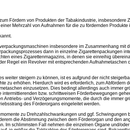
g zum Fördern von Produkten der Tabakindustrie, insbesondere Zi
t einer Mehrzahl von Aufnahmen für die zu fördernden Produkte in
annt.
nverpackungsmaschinen insbesondere im Zusammenhang mit der
erpackungsprozesses dann in einzelne Zigarettenpackungen inte
hten eines Zigarettenmagazins, in denen sie einreihig überein
der Regel ein Revolver mit entsprechenden Aufnahmetaschen od
eiter steigern zu können, ist es aufgrund der nicht steigerba
te zu erhöhen. Hierdurch wird es erforderlich, zum Abfördern 
hmetaschen einzusetzen. Dies bedingt allerdings auch immer 
ie intermittierenden bzw. schrittweisen Förderbewegungen geh
 Antriebs- und Verzögerungsmomente, die durch die immer grö
riebsstrang des Förderorgans eingeleitet werden.
Drehmomente zu Drehzahlschwankungen und ggf. Schwingungen 
rem die Abstimmung zwischen dem Förderorgan und den angre
n. Im schlimmsten Fall nehmen die einzelnen Organe und/oder d
uf, je größer die Taktzahlen des Förderorgans sind. Bekanntlic