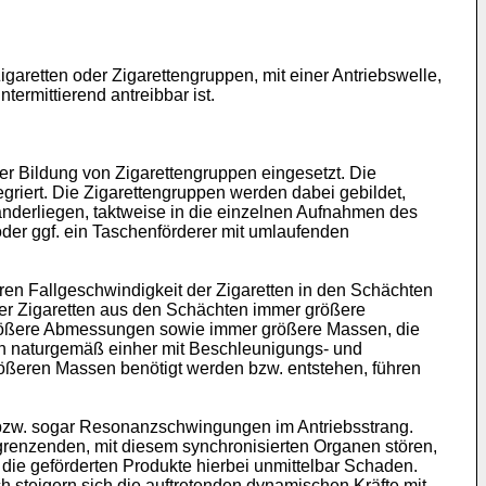
garetten oder Zigarettengruppen, mit einer Antriebswelle,
termittierend antreibbar ist.
 Bildung von Zigarettengruppen eingesetzt. Die
griert. Die Zigarettengruppen werden dabei gebildet,
anderliegen, taktweise in die einzelnen Aufnahmen des
er ggf. ein Taschenförderer mit umlaufenden
ren Fallgeschwindigkeit der Zigaretten in den Schächten
der Zigaretten aus den Schächten immer größere
größere Abmessungen sowie immer größere Massen, die
en naturgemäß einher mit Beschleunigungs- und
ßeren Massen benötigt werden bzw. entstehen, führen
bzw. sogar Resonanzschwingungen im Antriebsstrang.
nzenden, mit diesem synchronisierten Organen stören,
ie geförderten Produkte hierbei unmittelbar Schaden.
h steigern sich die auftretenden dynamischen Kräfte mit