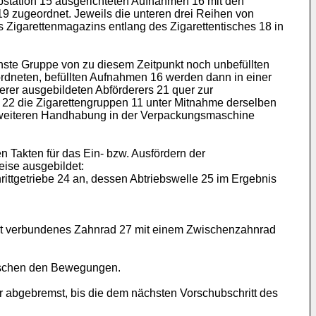
ubstation 15 ausgerichteten Aufnahmen 16 mit den
19 zugeordnet. Jeweils die unteren drei Reihen von
s Zigarettenmagazins entlang des Zigarettentisches 18 in
chste Gruppe von zu diesem Zeitpunkt noch unbefüllten
eordneten, befüllten Aufnahmen 16 werden dann in einer
rer ausgebildeten Abförderers 21 quer zur
 22 die Zigarettengruppen 11 unter Mitnahme derselben
 weiteren Handhabung in der Verpackungsmaschine
 Takten für das Ein- bzw. Ausfördern der
eise ausgebildet:
hrittgetriebe 24 an, dessen Abtriebswelle 25 im Ergebnis
hfest verbundenes Zahnrad 27 mit einem Zwischenzahnrad
wischen den Bewegungen.
 abgebremst, bis die dem nächsten Vorschubschritt des