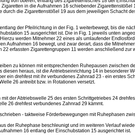
üllung von oberen, entlang des Zigarettentisches 18 der Einsch
ie Zigaretten in die Aufnahmen 16 schiebender Zigarettenstößel 
e durch die Zigarettenstößel 19 aus dem jeweiligen Schacht de
tlang der Pfeilrichtung in der Fig. 1 weiterbewegt, bis die nä
ubstation 15 ausgerichtet ist. Die in Fig. 1 jeweils unten ang
Hierzu werden Mitnehmer 22 eines als umlaufender Endlosförde
ren Aufnahmen 16 bewegt, und zwar derart, dass die Mitnehmer
 22 erfassten Zigarettengruppen 11 werden anschließend zur
treiben zu können mit entsprechenden Ruhepausen zwischen den
 diesen heraus, ist die Antriebseinrichtung 14 in besonderer W
über ein drehfest mit ihr verbundenes Zahnrad 23 - ein erstes Sc
lle 26 antreibt bzw. in Rotationen versetzt.
n mit der Abtriebswelle 25 des ersten Schrittgetriebes 24 dre
elle 26 drehfest verbundenes Zahnrad 29 kämmt.
 beschrieben - taktweise Förderbewegungen mit Ruhephasen z
aus der Ruhephase beschleunigt und im weiteren Verlauf wieder
fnahmen 16 entlang der Einschubstation 15 ausgerichtet ist.