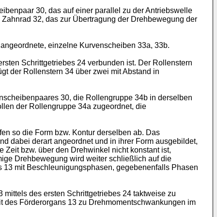
benpaar 30, das auf einer parallel zu der Antriebswelle
ein Zahnrad 32, das zur Übertragung der Drehbewegung der
e angeordnete, einzelne Kurvenscheiben 33a, 33b.
sten Schrittgetriebes 24 verbunden ist. Der Rollenstern
t der Rollenstern 34 über zwei mit Abstand in
enscheibenpaares 30, die Rollengruppe 34b in derselben
llen der Rollengruppe 34a zugeordnet, die
fen so die Form bzw. Kontur derselben ab. Das
d dabei derart angeordnet und in ihrer Form ausgebildet,
Zeit bzw. über den Drehwinkel nicht konstant ist,
ige Drehbewegung wird weiter schließlich auf die
ns 13 mit Beschleunigungsphasen, gegebenenfalls Phasen
mittels des ersten Schrittgetriebes 24 taktweise zu
eit des Förderorgans 13 zu Drehmomentschwankungen im