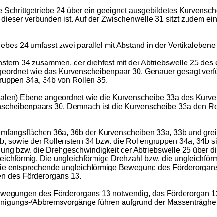
Schrittgetriebe 24 über ein geeignet ausgebildetes Kurvenschei
t dieser verbunden ist. Auf der Zwischenwelle 31 sitzt zudem 
ebes 24 umfasst zwei parallel mit Abstand in der Vertikaleben
tern 34 zusammen, der drehfest mit der Abtriebswelle 25 des er
geordnet wie das Kurvenscheibenpaar 30. Genauer gesagt verfüg
ruppen 34a, 34b von Rollen 35.
tikalen) Ebene angeordnet wie die Kurvenscheibe 33a des Kurv
nscheibenpaars 30. Demnach ist die Kurvenscheibe 33a den Ro
Umfangsflächen 36a, 36b der Kurvenscheiben 33a, 33b und grei
 sowie der Rollenstern 34 bzw. die Rollengruppen 34a, 34b sin
ng bzw. die Drehgeschwindigkeit der Abtriebswelle 25 über die 
chförmig. Die ungleichförmige Drehzahl bzw. die ungleichförm
h die entsprechende ungleichförmige Bewegung des Förderorga
 des Förderorgans 13.
Bewegungen des Förderorgans 13 notwendig, das Förderorgan 13 
unigungs-/Abbremsvorgänge führen aufgrund der Massenträgh