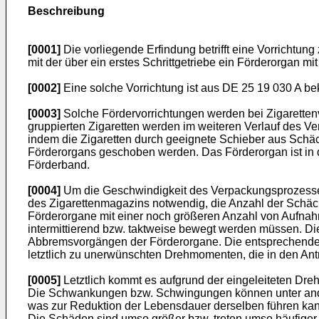
Beschreibung
[0001]
Die vorliegende Erfindung betrifft eine Vorrichtun
mit der über ein erstes Schrittgetriebe ein Förderorgan mi
[0002]
Eine solche Vorrichtung ist aus
DE 25 19 030 A
bek
[0003]
Solche Fördervorrichtungen werden bei Zigarette
gruppierten Zigaretten werden im weiteren Verlauf des V
indem die Zigaretten durch geeignete Schieber aus Schäc
Förderorgans geschoben werden. Das Förderorgan ist in 
Förderband.
[0004]
Um die Geschwindigkeit des Verpackungsprozesses w
des Zigarettenmagazins notwendig, die Anzahl der Schäch
Förderorgane mit einer noch größeren Anzahl von Aufna
intermittierend bzw. taktweise bewegt werden müssen. D
Abbremsvorgängen der Förderorgane. Die entsprechenden
letztlich zu unerwünschten Drehmomenten, die in den Ant
[0005]
Letztlich kommt es aufgrund der eingeleiteten 
Die Schwankungen bzw. Schwingungen können unter ande
was zur Reduktion der Lebensdauer derselben führen kan
Die Schäden sind umso größer bzw. treten umso häufiger a