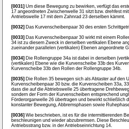
[0031]
Um diese Bewegung zu bewirken, verfügt das erste 
17 angeordneten Zwischenwelle 31 sitzt bzw. drehfest mi
Antriebswelle 17 mit dem Zahnrad 23 derselben kämmt.
[0032]
Das Kurvenscheibenpaar 30 des ersten Schrittgetri
[0033]
Das Kurvenscheibenpaar 30 wirkt mit einem Rollens
34 ist zu diesem Zweck in derselben vertikalen Ebene an
zueinander parallelen (vertikalen) Ebenen angeordnete G
[0034]
Die Rollengruppe 34a ist dabei in derselben (ver
(vertikalen) Ebene wie die Kurvenscheibe 33b des Kurve
Kurvenscheibe 33b den Rollen der Rollengruppe 34b.
[0035]
Die Rollen 35 bewegen sich als Abtaster auf den 
Kurvenscheibenpaar 30 bzw. die Kurvenscheiben 33a, 33b,
dass die auf die Abtriebswelle 25 übertragene Drehbewegu
sondern der Form der Kurvenscheiben entsprechend unglei
Förderorganwelle 26 übertragen und bewirkt schließlic
konstanter Bewegung, Abbremsphasen sowie Ruhephasen
[0036]
Wie beschrieben, ist es für die intermittierenden 
beschleunigen und wieder abzubremsen. Diese Beschle
Antriebsstrang bzw. in der Antriebseinrichtung 14.