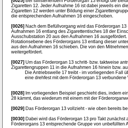
[0025]
Bei stillstehendem Förderorgan 13 erfolgt die Bef
Zigaretten 12. Jeder Aufnahme 16 ist dabei jeweils ein d
Zigaretten 12 werden unter Bildung einer Zigarettengrupp
die entsprechenden Aufnahmen 16 eingeschoben.
[0026]
Nach dem Befüllvorgang wird das Förderorgan 13 en
Aufnahmen 16 entlang des Zigarettentisches 18 der Einsch
Ausschubstation 20 aus den Aufnahmen 16 ausgefördert. 
Rotationsebene des Förderorgans 13 entlang dieser unte
aus den Aufnahmen 16 schieben. Die von den Mitnehmern
weitergefördert.
[0027]
Um das Förderorgan 13 schritt- bzw. taktweise an
Zigarettengruppen 11 in die Aufnahmen 16 hinein bzw. aus
Die Antriebswelle 17 treibt - im vorliegenden Fall 
eine drehfest mit dem Förderorgan 13 verbundene We
[0028]
Im vorliegenden Beispiel geschieht dies, indem ei
28 kämmt, das wiederum mit einem mit der Förderorganw
[0029]
Das Förderorgan 13 vollzieht - wie oben bereits
[0030]
Dabei wird das Förderorgan 13 pro Takt zunächst 
Förderorgans 13 entsprechende Gruppe von unbefüllten Au