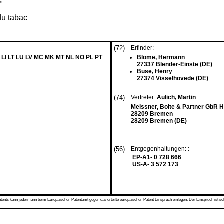
s
 du tabac
(72)
Erfinder:
 LI LT LU LV MC MK MT NL NO PL PT
Blome, Hermann
27337 Blender-Einste (DE)
Buse, Henry
27374 Visselhövede (DE)
(74)
Vertreter:
Aulich, Martin
Meissner, Bolte & Partner GbR Ho
28209 Bremen
28209 Bremen (DE)
(56)
Entgegenhaltungen: :
EP-A1- 0 728 666
US-A- 3 572 173
s kann jedermann beim Europäischen Patentamt gegen das erteilte europäischen Patent Einspruch einlegen. Der Einspruch ist schriftli