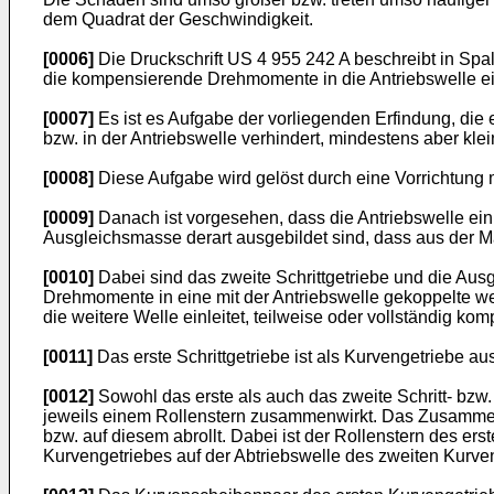
dem Quadrat der Geschwindigkeit.
[0006]
Die Druckschrift
US 4 955 242 A
beschreibt in Spal
die kompensierende Drehmomente in die Antriebswelle ein
[0007]
Es ist es Aufgabe der vorliegenden Erfindung, d
bzw. in der Antriebswelle verhindert, mindestens aber kl
[0008]
Diese Aufgabe wird gelöst durch eine Vorrichtung
[0009]
Danach ist vorgesehen, dass die Antriebswelle ein 
Ausgleichsmasse derart ausgebildet sind, dass aus der 
[0010]
Dabei sind das zweite Schrittgetriebe und die Ausg
Drehmomente in eine mit der Antriebswelle gekoppelte weit
die weitere Welle einleitet, teilweise oder vollständig ko
[0011]
Das erste Schrittgetriebe ist als Kurvengetriebe ausg
[0012]
Sowohl das erste als auch das zweite Schritt- bz
jeweils einem Rollenstern zusammenwirkt. Das Zusammenw
bzw. auf diesem abrollt. Dabei ist der Rollenstern des er
Kurvengetriebes auf der Abtriebswelle des zweiten Kurve