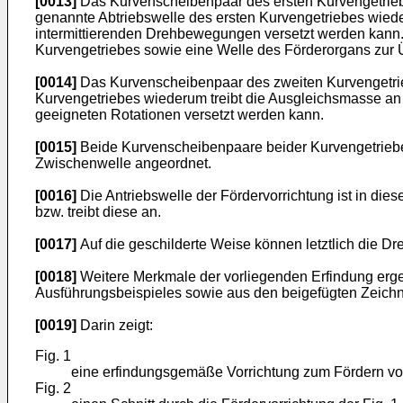
[0013]
Das Kurvenscheibenpaar des ersten Kurvengetrieb
genannte Abtriebswelle des ersten Kurvengetriebes wiede
intermittierenden Drehbewegungen versetzt werden kann.
Kurvengetriebes sowie eine Welle des Förderorgans zur
[0014]
Das Kurvenscheibenpaar des zweiten Kurvengetrieb
Kurvengetriebes wiederum treibt die Ausgleichsmasse an 
geeigneten Rotationen versetzt werden kann.
[0015]
Beide Kurvenscheibenpaare beider Kurvengetriebe s
Zwischenwelle angeordnet.
[0016]
Die Antriebswelle der Fördervorrichtung ist in d
bzw. treibt diese an.
[0017]
Auf die geschilderte Weise können letztlich die D
[0018]
Weitere Merkmale der vorliegenden Erfindung erg
Ausführungsbeispieles sowie aus den beigefügten Zeich
[0019]
Darin zeigt:
Fig. 1
eine erfindungsgemäße Vorrichtung zum Fördern vo
Fig. 2