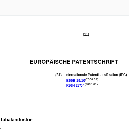
(11)
EUROPÄISCHE PATENTSCHRIFT
(51)
Internationale Patentklassifikation (IPC):
(2006.01)
B65B
19/10
(2006.01)
F16H
27/04
Tabakindustrie