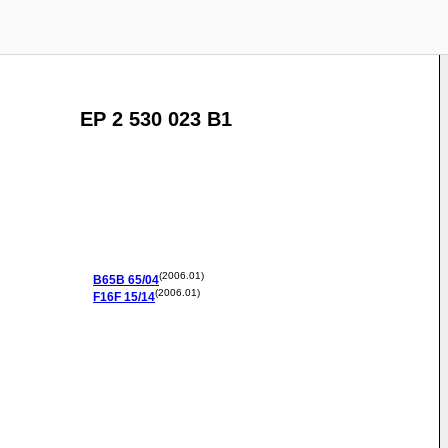
EP 2 530 023 B1
(2006.01)
B65B
65/04
(2006.01)
F16F
15/14