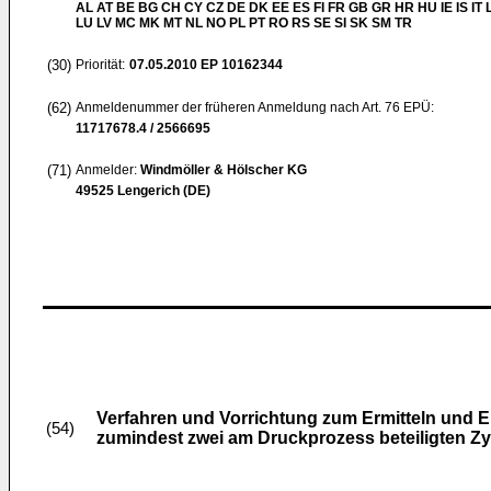
AL AT BE BG CH CY CZ DE DK EE ES FI FR GB GR HR HU IE IS IT L
LU LV MC MK MT NL NO PL PT RO RS SE SI SK SM TR
(30)
Priorität:
07.05.2010
EP 10162344
(62)
Anmeldenummer der früheren Anmeldung nach Art. 76 EPÜ:
11717678.4 / 2566695
(71)
Anmelder:
Windmöller & Hölscher KG
49525 Lengerich (DE)
Verfahren und Vorrichtung zum Ermitteln und E
(54)
zumindest zwei am Druckprozess beteiligten Zy