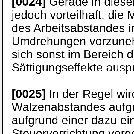
[0024]
Gerade in dies
jedoch vorteilhaft, die
des Arbeitsabstandes 
Umdrehungen vorzunehm
sich sonst im Bereich d
Sättigungseffekte ausp
[0025]
In der Regel wir
Walzenabstandes aufg
aufgrund einer dazu ei
Steuervorrichtung vor