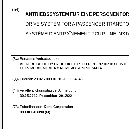
(54)
ANTRIEBSSYSTEM FÜR EINE PERSONENFÖ
DRIVE SYSTEM FOR A PASSENGER TRANSPO
SYSTÈME D'ENTRAÎNEMENT POUR UNE INST
(84)
Benannte Vertragsstaaten:
AL AT BE BG CH CY CZ DE DK EE ES FI FR GB GR HR HU IE IS IT L
LU LV MC MK MT NL NO PL PT RO SE SI SK SM TR
(30)
Priorität:
23.07.2009
DE 102009034346
(43)
Veröffentlichungstag der Anmeldung:
30.05.2012
Patentblatt 2012/22
(73)
Patentinhaber:
Kone Corporation
00330 Helsinki (FI)