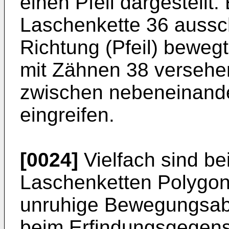
einen Pfeil dargestellt.
Laschenkette 36 ausschl
Richtung (Pfeil) bewegt
mit Zähnen 38 versehen
zwischen nebeneinande
eingreifen.
[0024]
Vielfach sind be
Laschenketten Polygone
unruhige Bewegungsab
beim Erfindungsgegens