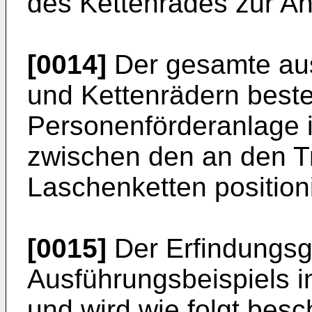
des Kettenrades zur A
[0014]
Der gesamte aus
und Kettenrädern beste
Personenförderanlage is
zwischen den an den T
Laschenketten positioni
[0015]
Der Erfindungsg
Ausführungsbeispiels i
und wird wie folgt besc