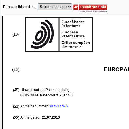
Translate this text into
(19)
EUROPÄI
(12)
(45)
Hinweis auf die Patenterteilung:
03.09.2014
Patentblatt 2014/36
(21)
Anmeldenummer:
10751776.5
(22)
Anmeldetag:
21.07.2010