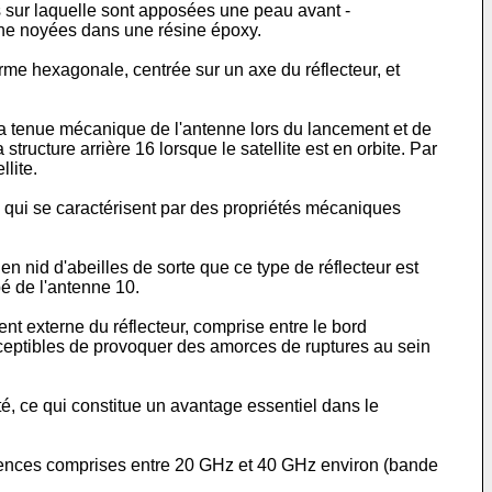
s sur laquelle sont apposées une peau avant -
one noyées dans une résine époxy.
orme hexagonale, centrée sur un axe du réflecteur, et
r la tenue mécanique de l'antenne lors du lancement et de
tructure arrière 16 lorsque le satellite est en orbite. Par
llite.
x qui se caractérisent par des propriétés mécaniques
n nid d'abeilles de sorte que ce type de réflecteur est
pé de l'antenne 10.
ent externe du réflecteur, comprise entre le bord
usceptibles de provoquer des amorces de ruptures au sein
, ce qui constitue un avantage essentiel dans le
réquences comprises entre 20 GHz et 40 GHz environ (bande