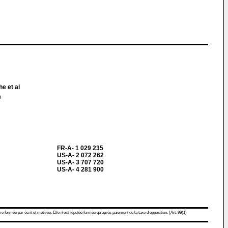
he et al
m
FR-A- 1 029 235
US-A- 2 072 262
US-A- 3 707 720
US-A- 4 281 900
re formée par écrit et motivée. Elle n'est réputée formée qu'après paiement de la taxe d'opposition. (Art. 99(1)