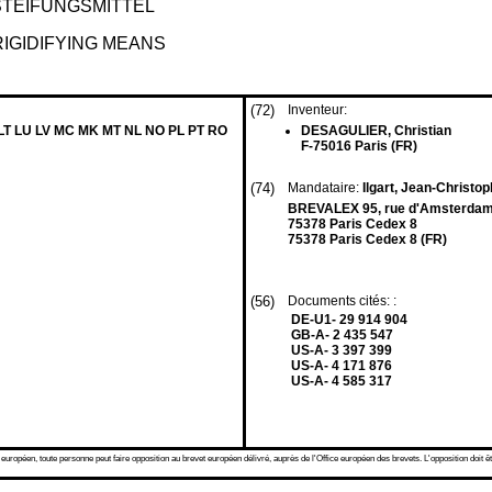
TEIFUNGSMITTEL
IGIDIFYING MEANS
(72)
Inventeur:
 LT LU LV MC MK MT NL NO PL PT RO
DESAGULIER, Christian
F-75016 Paris (FR)
(74)
Mandataire:
Ilgart, Jean-Christop
BREVALEX 95, rue d'Amsterda
75378 Paris Cedex 8
75378 Paris Cedex 8 (FR)
(56)
Documents cités: :
DE-U1- 29 914 904
GB-A- 2 435 547
US-A- 3 397 399
US-A- 4 171 876
US-A- 4 585 317
 européen, toute personne peut faire opposition au brevet européen délivré, auprès de l'Office européen des brevets. L'opposition doit êt