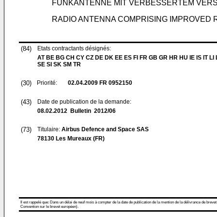
FUNKANTENNE MIT VERBESSERTEM VERS
RADIO ANTENNA COMPRISING IMPROVED R
(84)
Etats contractants désignés:
AT BE BG CH CY CZ DE DK EE ES FI FR GB GR HR HU IE IS IT LI
SE SI SK SM TR
(30)
Priorité:
02.04.2009
FR 0952150
(43)
Date de publication de la demande:
08.02.2012
Bulletin 2012/06
(73)
Titulaire:
Airbus Defence and Space SAS
78130 Les Mureaux (FR)
Il est rappelé que: Dans un délai de neuf mois à compter de la date de publication de la mention de la délivrance de brevet
Convention sur le brevet européen).