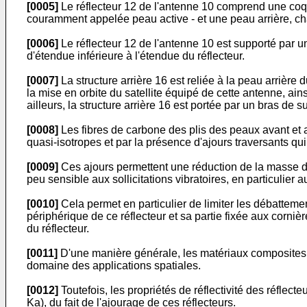
[0005]
Le réflecteur 12 de l'antenne 10 comprend une coqu
couramment appelée peau active - et une peau arrière, ch
[0006]
Le réflecteur 12 de l'antenne 10 est supporté par un
d'étendue inférieure à l'étendue du réflecteur.
[0007]
La structure arrière 16 est reliée à la peau arrière
la mise en orbite du satellite équipé de cette antenne, ain
ailleurs, la structure arrière 16 est portée par un bras de s
[0008]
Les fibres de carbone des plis des peaux avant et a
quasi-isotropes et par la présence d'ajours traversants qui
[0009]
Ces ajours permettent une réduction de la masse du 
peu sensible aux sollicitations vibratoires, en particulier 
[0010]
Cela permet en particulier de limiter les débattemen
périphérique de ce réflecteur et sa partie fixée aux corni
du réflecteur.
[0011]
D'une manière générale, les matériaux composites 
domaine des applications spatiales.
[0012]
Toutefois, les propriétés de réflectivité des réfle
Ka), du fait de l'ajourage de ces réflecteurs.