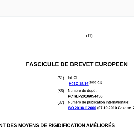
(11)
FASCICULE DE BREVET EUROPEEN
(51)
Int. Cl.:
(2006.01)
H01Q
15/16
(86)
Numéro de dépôt:
PCT/EP2010/054456
(87)
Numéro de publication internationale:
WO 2010/112600
(
07.10.2010
Gazette 
 DES MOYENS DE RIGIDIFICATION AMÉLIORÉS