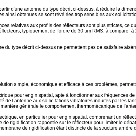
partir d'une antenne du type décrit ci-dessus, à réduire la dime
s ainsi obtenues se sont révélées trop sensibles aux sollicitati
ces relatives aux profils des réflecteurs sont plus strictes, ce
s réflecteurs, typiquement de l'ordre de 30 µm RMS, à comparer 
ne du type décrit ci-dessus ne permettent pas de satisfaire ais
ution simple, économique et efficace à ces problèmes, permettan
rique pour engin spatial, apte à fonctionner aux fréquences de 
de l'antenne aux sollicitations vibratoires induites par les lance
'une manière générale le comportement thermomécanique de l'ante
trique, en particulier pour engin spatial, comprenant un réflecte
rigidification rapportée sur le réflecteur pour limiter le déba
membrane de rigidification étant distincte de la structure arrière 