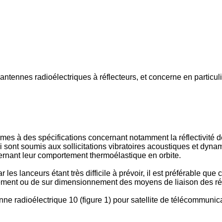
tennes radioélectriques à réflecteurs, et concerne en particulie
mes à des spécifications concernant notamment la réflectivité d
i sont soumis aux sollicitations vibratoires acoustiques et dyn
ernant leur comportement thermoélastique en orbite.
 les lanceurs étant très difficile à prévoir, il est préférable qu
nement ou de sur dimensionnement des moyens de liaison des réf
nne radioélectrique 10 (figure 1) pour satellite de télécommuni