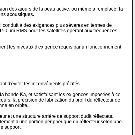
nsion des ajours de la peau active, ou même à remplacer la
ons acoustiques.
 qui conduit à des exigences plus sévères en termes de
à 150 µm RMS pour les satellites opérant aux fréquences
ément les niveaux d'exigence requis par un fonctionnement
t d'éviter les inconvénients précités.
la bande Ka, et satisfaisant les exigences imposées à ce
urs, la précision de fabrication du profil du réflecteur de
nne en orbite.
ur et une structure arrière de support dudit réflecteur,
ttement d'une portion périphérique du réflecteur selon une
de support.