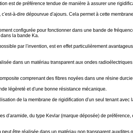
on est de préférence tendue de manière à assurer une rigidifica
, c'est-à-dire dépourvue d'ajours. Cela permet à cette membrane
ement configurée pour fonctionner dans une bande de fréquence
 dans la bande Ka.
 possible par l'invention, est en effet particulièrement avantag
alisée dans un matériau transparent aux ondes radioélectriques
omposite comprenant des fibres noyées dans une résine durcie
nde légèreté et d'une bonne résistance mécanique.
sation de la membrane de rigidification d'un seul tenant avec la 
s d'aramide, du type Kevlar (marque déposée) de préférence, ou
on peut être réalisée dans un matériau non transparent auxdites