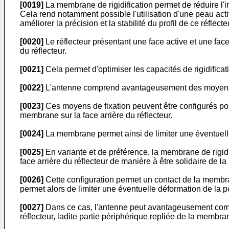
[0019]
La membrane de rigidification permet de réduire l'im
Cela rend notamment possible l'utilisation d'une peau activ
améliorer la précision et la stabilité du profil de ce réflecte
[0020]
Le réflecteur présentant une face active et une fac
du réflecteur.
[0021]
Cela permet d'optimiser les capacités de rigidifica
[0022]
L'antenne comprend avantageusement des moyens de f
[0023]
Ces moyens de fixation peuvent être configurés pour
membrane sur la face arrière du réflecteur.
[0024]
La membrane permet ainsi de limiter une éventuelle 
[0025]
En variante et de préférence, la membrane de rigidi
face arrière du réflecteur de manière à être solidaire de la 
[0026]
Cette configuration permet un contact de la membran
permet alors de limiter une éventuelle déformation de la por
[0027]
Dans ce cas, l'antenne peut avantageusement compren
réflecteur, ladite partie périphérique repliée de la membrane