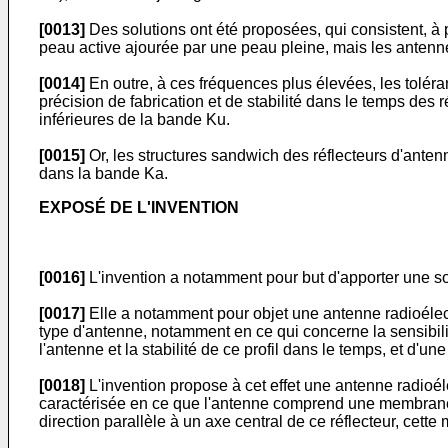
[0013]
Des solutions ont été proposées, qui consistent, à 
peau active ajourée par une peau pleine, mais les antenne
[0014]
En outre, à ces fréquences plus élevées, les toléran
précision de fabrication et de stabilité dans le temps de
inférieures de la bande Ku.
[0015]
Or, les structures sandwich des réflecteurs d'anten
dans la bande Ka.
EXPOSÉ DE L'INVENTION
[0016]
L'invention a notamment pour but d'apporter une sol
[0017]
Elle a notamment pour objet une antenne radioélect
type d'antenne, notamment en ce qui concerne la sensibilité 
l'antenne et la stabilité de ce profil dans le temps, et d
[0018]
L'invention propose à cet effet une antenne radioélec
caractérisée en ce que l'antenne comprend une membrane de 
direction parallèle à un axe central de ce réflecteur, cette 