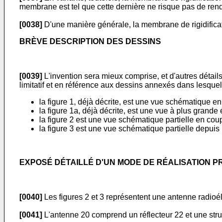
membrane est tel que cette dernière ne risque pas de rendre
[0038]
D'une manière générale, la membrane de rigidificati
BRÈVE DESCRIPTION DES DESSINS
[0039]
L'invention sera mieux comprise, et d'autres détails,
limitatif et en référence aux dessins annexés dans lesquel
la figure 1, déjà décrite, est une vue schématique e
la figure 1a, déjà décrite, est une vue à plus grande é
la figure 2 est une vue schématique partielle en cou
la figure 3 est une vue schématique partielle depuis l
EXPOSÉ DÉTAILLÉ D'UN MODE DE RÉALISATION 
[0040]
Les figures 2 et 3 représentent une antenne radioél
[0041]
L'antenne 20 comprend un réflecteur 22 et une struc