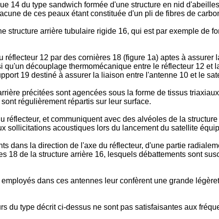
e 14 du type sandwich formée d'une structure en nid d'abeille
acune de ces peaux étant constituée d'un pli de fibres de carb
e structure arrière tubulaire rigide 16, qui est par exemple de f
 du réflecteur 12 par des cornières 18 (figure 1a) aptes à assure
si qu'un découplage thermomécanique entre le réflecteur 12 et la s
upport 19 destiné à assurer la liaison entre l'antenne 10 et le sate
rrière précitées sont agencées sous la forme de tissus triaxiau
 sont régulièrement répartis sur leur surface.
réflecteur, et communiquent avec des alvéoles de la structure e
aux sollicitations acoustiques lors du lancement du satellite équi
ts dans la direction de l'axe du réflecteur, d'une partie radialem
ères 18 de la structure arrière 16, lesquels débattements sont s
employés dans ces antennes leur confèrent une grande légèreté
cteurs du type décrit ci-dessus ne sont pas satisfaisantes aux f