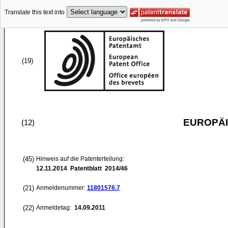
Translate this text into
(19)
EUROPÄI
(12)
(45)
Hinweis auf die Patenterteilung:
12.11.2014
Patentblatt 2014/46
(21)
Anmeldenummer:
11801576.7
(22)
Anmeldetag:
14.09.2011