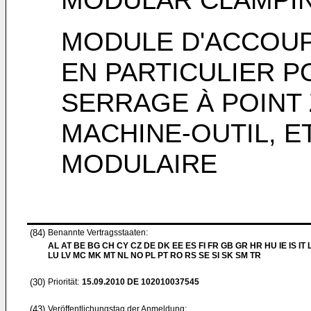
MODULE D'ACCOUP
EN PARTICULIER 
SERRAGE À POINT
MACHINE-OUTIL, 
MODULAIRE
(84)
Benannte Vertragsstaaten:
AL AT BE BG CH CY CZ DE DK EE ES FI FR GB GR HR HU IE IS IT L
LU LV MC MK MT NL NO PL PT RO RS SE SI SK SM TR
(30)
Priorität:
15.09.2010
DE 102010037545
(43)
Veröffentlichungstag der Anmeldung: