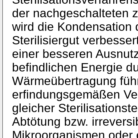
der nachgeschalteten z
wird die Kondensatio
Sterilisiergut verbesser
einer besseren Ausnut
befindlichen Energie d
Wärmeübertragung führ
erfindungsgemäßen Ver
gleicher Sterilisations
Abtötung bzw. irreversi
Mikroorganismen oder 