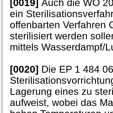
[0019]
Auch die
WO 20
ein Sterilisationsverfa
offenbarten Verfahren
sterilisiert werden solle
mittels Wasserdampf/Lu
[0020]
Die
EP 1 484 0
Sterilisationsvorricht
Lagerung eines zu steri
aufweist, wobei das Mat