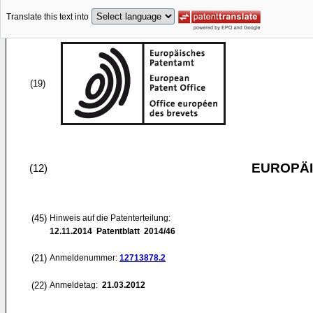
Translate this text into
(19)
EUROPÄI
(12)
(45)
Hinweis auf die Patenterteilung:
12.11.2014
Patentblatt 2014/46
(21)
Anmeldenummer:
12713878.2
(22)
Anmeldetag:
21.03.2012