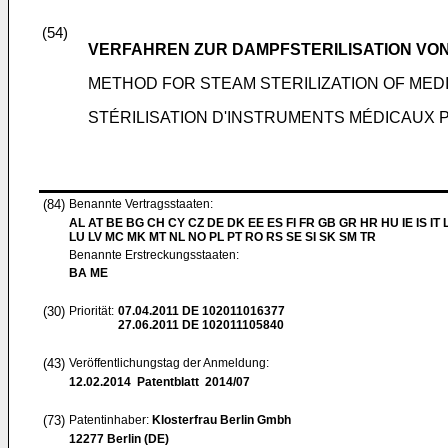
(54)
VERFAHREN ZUR DAMPFSTERILISATION VON
METHOD FOR STEAM STERILIZATION OF MED
STÉRILISATION D'INSTRUMENTS MÉDICAUX PO
(84)
Benannte Vertragsstaaten:
AL AT BE BG CH CY CZ DE DK EE ES FI FR GB GR HR HU IE IS IT L
LU LV MC MK MT NL NO PL PT RO RS SE SI SK SM TR
Benannte Erstreckungsstaaten:
BA ME
(30)
Priorität:
07.04.2011
DE 102011016377
27.06.2011
DE 102011105840
(43)
Veröffentlichungstag der Anmeldung:
12.02.2014
Patentblatt 2014/07
(73)
Patentinhaber:
Klosterfrau Berlin Gmbh
12277 Berlin (DE)