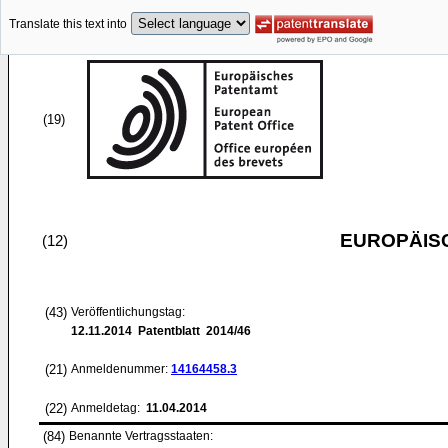
Translate this text into
(19)
EUROPÄIS
(12)
(43)
Veröffentlichungstag:
12.11.2014
Patentblatt 2014/46
(21)
Anmeldenummer:
14164458.3
(22)
Anmeldetag:
11.04.2014
(84)
Benannte Vertragsstaaten: