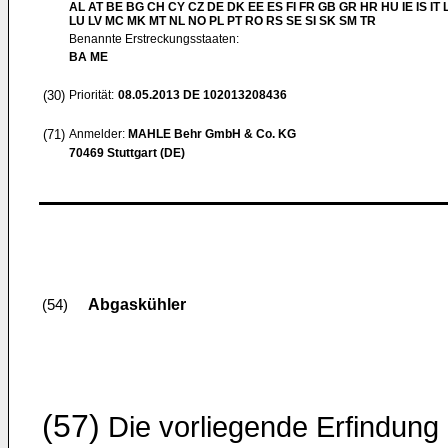
AL AT BE BG CH CY CZ DE DK EE ES FI FR GB GR HR HU IE IS IT L
LU LV MC MK MT NL NO PL PT RO RS SE SI SK SM TR
Benannte Erstreckungsstaaten:
BA ME
(30)
Priorität:
08.05.2013
DE 102013208436
(71)
Anmelder:
MAHLE Behr GmbH & Co. KG
70469 Stuttgart (DE)
Abgaskühler
(54)
(57)
Die vorliegende Erfindung