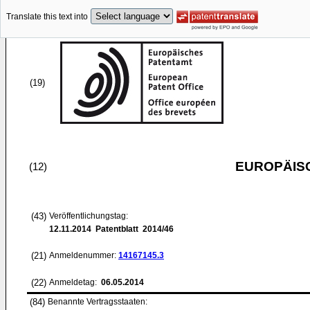
Translate this text into
(19)
EUROPÄIS
(12)
(43)
Veröffentlichungstag:
12.11.2014
Patentblatt 2014/46
(21)
Anmeldenummer:
14167145.3
(22)
Anmeldetag:
06.05.2014
(84)
Benannte Vertragsstaaten: