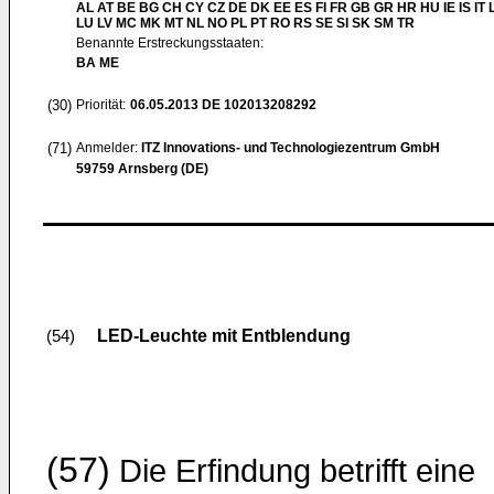
AL AT BE BG CH CY CZ DE DK EE ES FI FR GB GR HR HU IE IS IT L
LU LV MC MK MT NL NO PL PT RO RS SE SI SK SM TR
Benannte Erstreckungsstaaten:
BA ME
(30)
Priorität:
06.05.2013
DE 102013208292
(71)
Anmelder:
ITZ Innovations- und Technologiezentrum GmbH
59759 Arnsberg (DE)
LED-Leuchte mit Entblendung
(54)
(57)
Die Erfindung betrifft eine