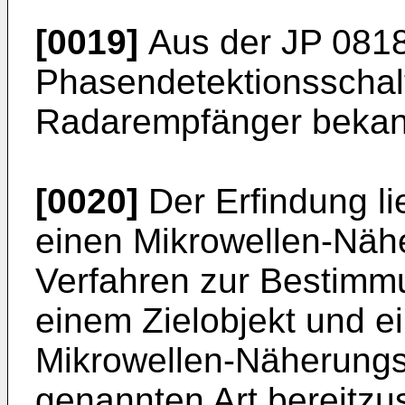
[0019]
Aus der
JP 081
Phasendetektionsschalt
Radarempfänger bekan
[0020]
Der Erfindung li
einen Mikrowellen-Näh
Verfahren zur Bestimm
einem Zielobjekt und 
Mikrowellen-Näherungs
genannten Art bereitzus