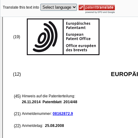
Translate this text into
(19)
EUROPÄI
(12)
(45)
Hinweis auf die Patenterteilung:
26.11.2014
Patentblatt 2014/48
(21)
Anmeldenummer:
08162872.9
(22)
Anmeldetag:
25.08.2008