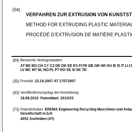
(54)
VERFAHREN ZUR EXTRUSION VON KUNSTST
METHOD FOR EXTRUDING PLASTIC MATERIA
PROCÉDÉ D'EXTRUSION DE MATIÈRE PLAST
(84)
Benannte Vertragsstaaten:
AT BE BG CH CY CZ DE DK EE ES FI FR GB GR HR HU IE IS IT LI L
LV MC MT NL NO PL PT RO SE SI SK TR
(30)
Priorität:
22.10.2007
AT 17072007
(43)
Veröffentlichungstag der Anmeldung:
18.08.2010
Patentblatt 2010/33
(73)
Patentinhaber:
EREMA Engineering Recycling Maschinen und Anla
Gesellschaft m.b.H.
4052 Ansfelden (AT)