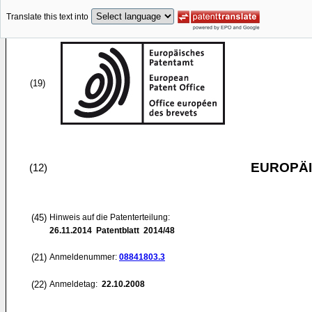
Translate this text into
(19)
EUROPÄI
(12)
(45)
Hinweis auf die Patenterteilung:
26.11.2014
Patentblatt 2014/48
(21)
Anmeldenummer:
08841803.3
(22)
Anmeldetag:
22.10.2008